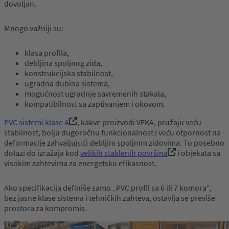
dovoljan.
Mnogo važniji su:
klasa profila,
debljina spoljnog zida,
konstrukcijska stabilnost,
ugradna dubina sistema,
mogućnost ugradnje savremenih stakala,
kompatibilnost sa zaptivanjem i okovom.
PVC sistemi klase A
, kakve proizvodi VEKA, pružaju veću
stabilnost, bolju dugoročnu funkcionalnost i veću otpornost na
deformacije zahvaljujući debljim spoljnim zidovima. To posebno
dolazi do izražaja kod
velikih staklenih površina
i objekata sa
visokim zahtevima za energetsku efikasnost.
Ako specifikacija definiše samo „PVC profil sa 6 ili 7 komora“,
bez jasne klase sistema i tehničkih zahteva, ostavlja se previše
prostora za kompromis.