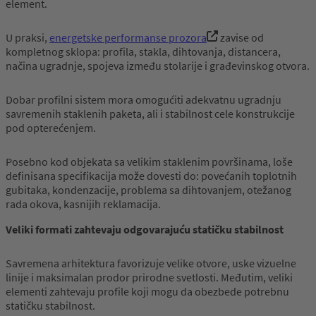
element.
U praksi,
energetske performanse prozora
zavise od
kompletnog sklopa: profila, stakla, dihtovanja, distancera,
načina ugradnje, spojeva između stolarije i građevinskog otvora.
Dobar profilni sistem mora omogućiti adekvatnu ugradnju
savremenih staklenih paketa, ali i stabilnost cele konstrukcije
pod opterećenjem.
Posebno kod objekata sa velikim staklenim površinama, loše
definisana specifikacija može dovesti do: povećanih toplotnih
gubitaka, kondenzacije, problema sa dihtovanjem, otežanog
rada okova, kasnijih reklamacija.
Veliki formati zahtevaju odgovarajuću statičku stabilnost
Savremena arhitektura favorizuje velike otvore, uske vizuelne
linije i maksimalan prodor prirodne svetlosti. Međutim, veliki
elementi zahtevaju profile koji mogu da obezbede potrebnu
statičku stabilnost.