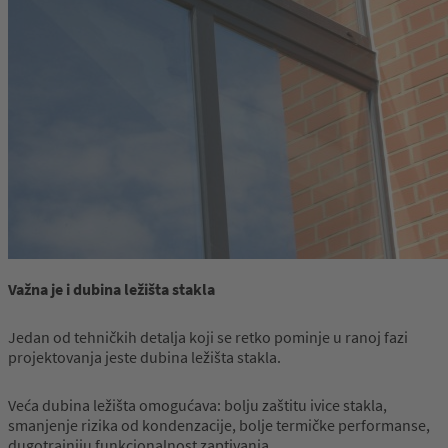
Važna je i dubina ležišta stakla
Jedan od tehničkih detalja koji se retko pominje u ranoj fazi
projektovanja jeste dubina ležišta stakla.
Veća dubina ležišta omogućava: bolju zaštitu ivice stakla,
smanjenje rizika od kondenzacije, bolje termičke performanse,
dugotrajniju funkcionalnost zaptivanja.