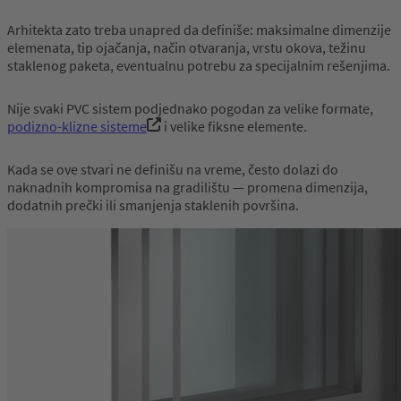
Arhitekta zato treba unapred da definiše: maksimalne dimenzije
elemenata, tip ojačanja, način otvaranja, vrstu okova, težinu
staklenog paketa, eventualnu potrebu za specijalnim rešenjima.
Nije svaki PVC sistem podjednako pogodan za velike formate,
podizno-klizne sisteme
i velike fiksne elemente.
Kada se ove stvari ne definišu na vreme, često dolazi do
naknadnih kompromisa na gradilištu — promena dimenzija,
dodatnih prečki ili smanjenja staklenih površina.