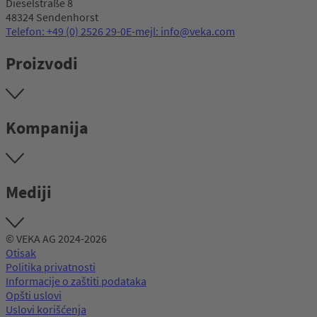
Dieselstraße 8
48324 Sendenhorst
Telefon: +49 (0) 2526 29-0
E-mejl: info@veka.com
Proizvodi
Kompanija
Mediji
© VEKA AG 2024-2026
Otisak
Politika privatnosti
Informacije o zaštiti podataka
Opšti uslovi
Uslovi korišćenja