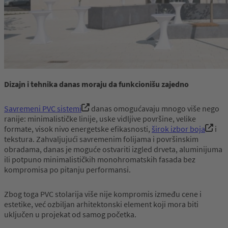
Dizajn i tehnika danas moraju da funkcionišu zajedno
Savremeni PVC sistemi
danas omogućavaju mnogo više nego
ranije: minimalističke linije, uske vidljive površine, velike
formate, visok nivo energetske efikasnosti,
širok izbor boja
i
tekstura. Zahvaljujući savremenim folijama i površinskim
obradama, danas je moguće ostvariti izgled drveta, aluminijuma
ili potpuno minimalističkih monohromatskih fasada bez
kompromisa po pitanju performansi.
Zbog toga PVC stolarija više nije kompromis između cene i
estetike, već ozbiljan arhitektonski element koji mora biti
uključen u projekat od samog početka.