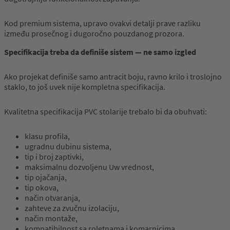
Kod premium sistema, upravo ovakvi detalji prave razliku
između prosečnog i dugoročno pouzdanog prozora.
Specifikacija treba da definiše sistem — ne samo izgled
Ako projekat definiše samo antracit boju, ravno krilo i troslojno
staklo, to još uvek nije kompletna specifikacija.
Kvalitetna specifikacija PVC stolarije trebalo bi da obuhvati:
klasu profila,
ugradnu dubinu sistema,
tip i broj zaptivki,
maksimalnu dozvoljenu Uw vrednost,
tip ojačanja,
tip okova,
način otvaranja,
zahteve za zvučnu izolaciju,
način montaže,
kompatibilnost sa roletnama i komarnicima,