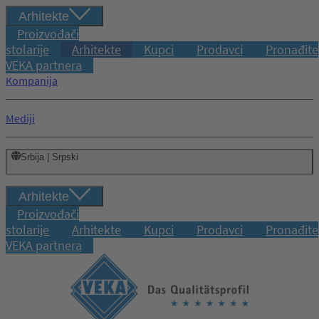
Arhitekte
Proizvođači
stolarije
Arhitekte
Kupci
Prodavci
Pronađite
VEKA partnera
Kompanija
Mediji
Srbija | Srpski
Arhitekte
Proizvođači
stolarije
Arhitekte
Kupci
Prodavci
Pronađite
VEKA partnera