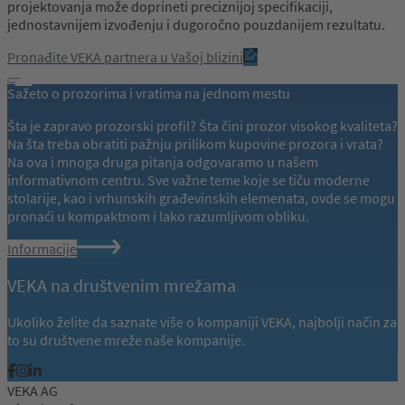
projektovanja može doprineti preciznijoj specifikaciji,
jednostavnijem izvođenju i dugoročno pouzdanijem rezultatu.
Pronađite VEKA partnera u Vašoj blizini
Sažeto o prozorima i vratima na jednom mestu
Šta je zapravo prozorski profil? Šta čini prozor visokog kvaliteta?
Na šta treba obratiti pažnju prilikom kupovine prozora i vrata?
Na ova i mnoga druga pitanja odgovaramo u našem
informativnom centru. Sve važne teme koje se tiču moderne
stolarije, kao i vrhunskih građevinskih elemenata, ovde se mogu
pronaći u kompaktnom i lako razumljivom obliku.
Informacije
VEKA na društvenim mrežama
Ukoliko želite da saznate više o kompaniji VEKA, najbolji način za
to su društvene mreže naše kompanije.
VEKA AG