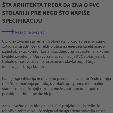
ŠTA ARHITEKTA TREBA DA ZNA O PVC
STOLARIJI PRE NEGO ŠTO NAPIŠE
SPECIFIKACIJU
Nazad na pregled
U projektovanju savremenih objekata, prozori više nisu samo
„otvori u fasadi“. Oni direktno utiču na energetsku efikasnost,
izgled objekta, komfor korisnika, dugotrajnost sistema i ukupni
kvalitet izvođenja. Upravo zato specifikacija PVC stolarije ne bi
trebalo da se svodi samo na osnovne stavke poput boje,
dimenzija ili broja komora.
Kada je specifikacija nedovoljno precizna, investitor često dobija
različita tumačenja ponuda, izvođači rade prema minimalnim
standardima, a krajnji rezultat može značajno odstupati od
prvobitne arhitektonske ideje.
Zato je važno da arhitekta još u fazi projektovanja definiše
tehničke zahteve koji će osigurati da ugrađena stolarija zaista