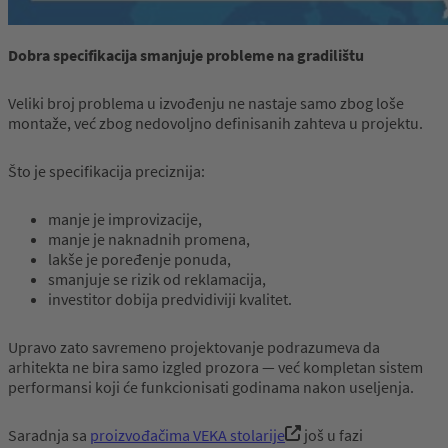
Dobra specifikacija smanjuje probleme na gradilištu
Veliki broj problema u izvođenju ne nastaje samo zbog loše
montaže, već zbog nedovoljno definisanih zahteva u projektu.
Što je specifikacija preciznija:
manje je improvizacije,
manje je naknadnih promena,
lakše je poređenje ponuda,
smanjuje se rizik od reklamacija,
investitor dobija predvidiviji kvalitet.
Upravo zato savremeno projektovanje podrazumeva da
arhitekta ne bira samo izgled prozora — već kompletan sistem
performansi koji će funkcionisati godinama nakon useljenja.
Saradnja sa
proizvođačima VEKA stolarije
još u fazi