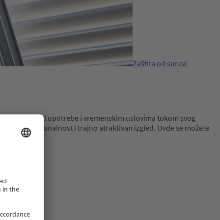
Zaštita od sunca
pterećenjima usled upotrebe i vremenskim uslovima tokom svog
goročnu funkcionalnost i trajno atraktivan izgled. Ovde se možete