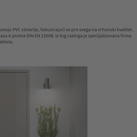
voju PVC stolarije, fokusirajući se pre svega na vrhunski kvalitet.
asa A prema DIN EN 12608. Iz tog razloga je specijalizovana firma
liteta.