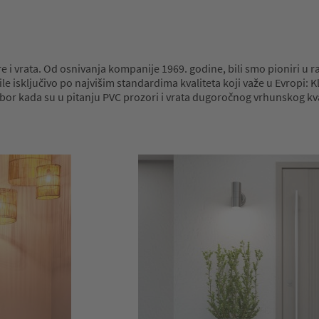
 i vrata. Od osnivanja kompanije 1969. godine, bili smo pioniri u raz
 isključivo po najvišim standardima kvaliteta koji važe u Evropi: Kl
 izbor kada su u pitanju PVC prozori i vrata dugoročnog vrhunskog kva