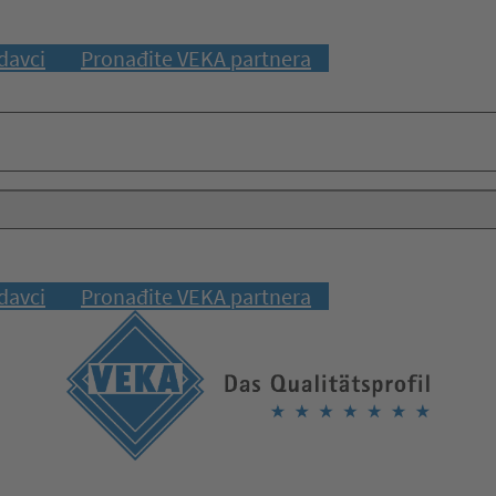
davci
Pronađite VEKA partnera
davci
Pronađite VEKA partnera