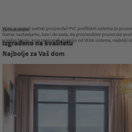
VEKA je vodeći svetski proizvođač PVC profilskih sistema za prozore
Za investitore
Danas nastavljamo, kao i do sada, da proizvodimo prozorske profile
u Vašoj blizini, koja proizvodi stolariju od VEKA sistema, najbolji
Izgrađeno na kvalitetu
Najbolje za Vaš dom