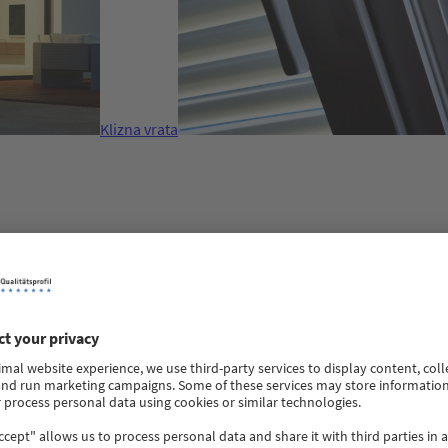
Klizna vrata
anje nego vrhunski kvalitet. Prozori i vrata su izloženi velikim o
amo visokokvalitetni materijali i stabilna konstrukcija garantuju du
tnih VEKA profilskih sistema garantuju vrhunske performanse.