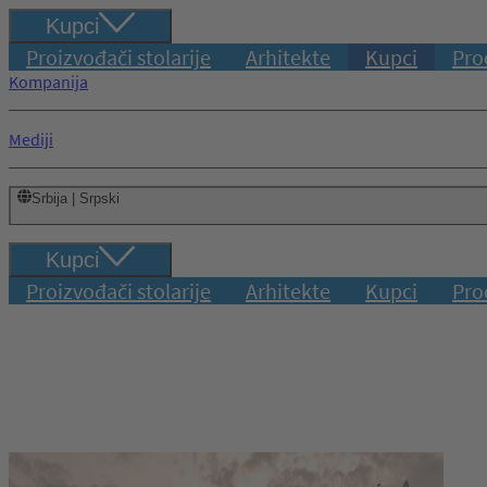
Kupci
Proizvođači stolarije
Arhitekte
Kupci
Pro
Kompanija
Mediji
Srbija | Srpski
Kupci
Proizvođači stolarije
Arhitekte
Kupci
Pro