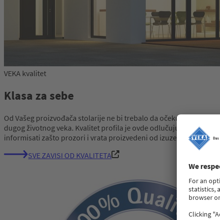
VEKA kvalitet
Klasa za sebe
Od Vašeg proizvođača stolarije ne bi trebalo da očekujete ništa m
dugog životnog veka. Kvalitet profila je ovde odlučujući faktor. S
informisati zašto prozori i vrata proizvedeni od izuzetno kvalite
SVE ZAVISI OD KVALITETA