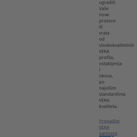
ugraditi
Vaše
nove
prozore
ili
vrata
od
visokokvalitetnih
VEKA
profila,
ostakljenja
i
okova,
po
najvišim
standardima
VEKA
kvaliteta.
Pronađite
VEKA
partnera