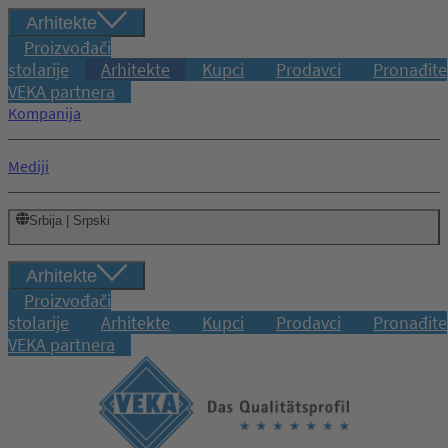
Arhitekte
Proizvođači
stolarije
Arhitekte
Kupci
Prodavci
Pronađite
VEKA partnera
Kompanija
Mediji
Srbija | Srpski
Arhitekte
Proizvođači
stolarije
Arhitekte
Kupci
Prodavci
Pronađite
VEKA partnera