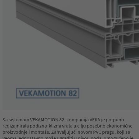
Sa sistemom VEKAMOTION 82, kompanija VEKA je potpuno
redizajnirala podizno-klizna vrata u cilju posebno ekonomične
proizvodnje i montaže. Zahvaljujući novom PVC pragu, koji se
veoma jednostavno može ugraditi u nivou poda, omogućeno je