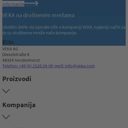
Informacije
VEKA na društvenim mrežama
Ukoliko želite da saznate više o kompaniji VEKA, najbolji način za
to su društvene mreže naše kompanije.
VEKA AG
Dieselstraße 8
48324 Sendenhorst
Telefon: +49 (0) 2526 29-0
E-mejl: info@veka.com
Proizvodi
Kompanija