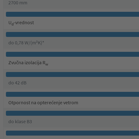
2700 mm
U
-vrednost
d
do 0,78 W/(m²K)*
Zvučna izolacija R
w
do 42 dB
Otpornost na opterećenje vetrom
do klase B3