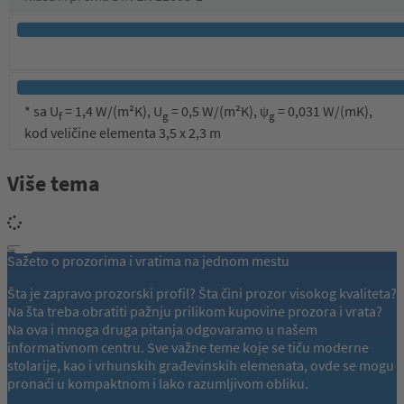
* sa U
= 1,4 W/(m²K), U
= 0,5 W/(m²K), ψ
= 0,031 W/(mK),
f
g
g
kod veličine elementa 3,5 x 2,3 m
Više tema
Sažeto o prozorima i vratima na jednom mestu
Šta je zapravo prozorski profil? Šta čini prozor visokog kvaliteta?
Na šta treba obratiti pažnju prilikom kupovine prozora i vrata?
Na ova i mnoga druga pitanja odgovaramo u našem
informativnom centru. Sve važne teme koje se tiču moderne
stolarije, kao i vrhunskih građevinskih elemenata, ovde se mogu
pronaći u kompaktnom i lako razumljivom obliku.