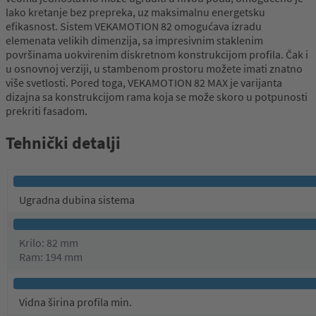
lako kretanje bez prepreka, uz maksimalnu energetsku
efikasnost. Sistem VEKAMOTION 82 omogućava izradu
elemenata velikih dimenzija, sa impresivnim staklenim
površinama uokvirenim diskretnom konstrukcijom profila. Čak i
u osnovnoj verziji, u stambenom prostoru možete imati znatno
više svetlosti. Pored toga, VEKAMOTION 82 MAX je varijanta
dizajna sa konstrukcijom rama koja se može skoro u potpunosti
prekriti fasadom.
Tehnički detalji
Ugradna dubina sistema
Krilo: 82 mm
Ram: 194 mm
Vidna širina profila min.