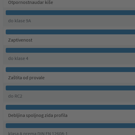
Otpornostnaudar kiše
do klase 9A
Zaptivenost
do klase 4
Zaštita od provale
do RC2
Debljina spoljnog zida profila
klasa A prema DIN EN 12608-1