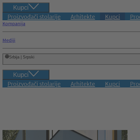
Kupci
Proizvođači stolarije
Arhitekte
Kupci
Pro
Kompanija
Mediji
Srbija | Srpski
Kupci
Proizvođači stolarije
Arhitekte
Kupci
Pro