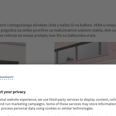
ore i omogućavaju direktan izlaz u baštu ili na balkon. VEKA u svojo
pogodna za velike površine sa maksimalnim udelom stakla, dok su o
no rešenje za manje prolaze, kao što su balkonska vrata.