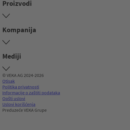
Proizvodi
Kompanija
Mediji
© VEKA AG 2024-2026
Otisak
Politika privatnosti
Informacije o zaštiti podataka
Opšti uslovi
Uslovi korišćenja
Preduzeće VEKA Grupe