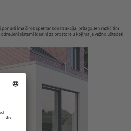
j ponudi ima širok spektar konstrukcija, prilagođen različitim
dređeni sistemi idealni za prostore u kojima je važno uštedeti