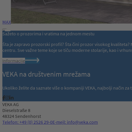
MAX
Sažeto o prozorima i vratima na jednom mestu
Šta je zapravo prozorski profil? Šta čini prozor visokog kvalitet
centru. Sve važne teme koje se tiču moderne stolarije, kao i vr
Informacije
VEKA na društvenim mrežama
Ukoliko želite da saznate više o kompaniji VEKA, najbolji način z
VEKA AG
Dieselstraße 8
48324 Sendenhorst
Telefon: +49 (0) 2526 29-0
E-mejl: info@veka.com