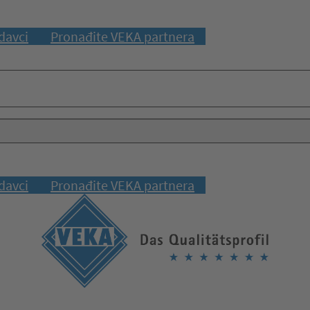
davci
Pronađite VEKA partnera
davci
Pronađite VEKA partnera