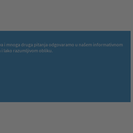
 Na ova i mnoga druga pitanja odgovaramo u našem informativnom
i lako razumljivom obliku.