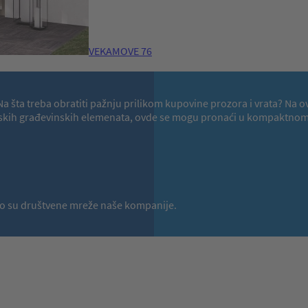
VEKAMOVE 76
a? Na šta treba obratiti pažnju prilikom kupovine prozora i vrata?
hunskih građevinskih elemenata, ovde se mogu pronaći u kompaktnom 
a to su društvene mreže naše kompanije.