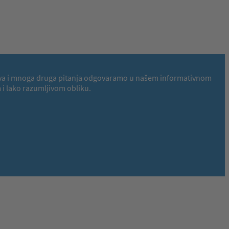
 Na ova i mnoga druga pitanja odgovaramo u našem informativnom
i lako razumljivom obliku.