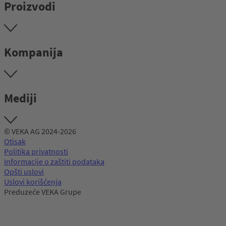
Proizvodi
Kompanija
Mediji
© VEKA AG 2024-2026
Otisak
Politika privatnosti
Informacije o zaštiti podataka
Opšti uslovi
Uslovi korišćenja
Preduzeće VEKA Grupe