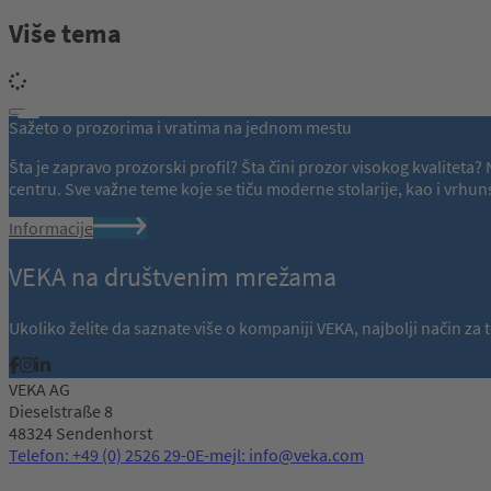
Više tema
Sažeto o prozorima i vratima na jednom mestu
Šta je zapravo prozorski profil? Šta čini prozor visokog kvalitet
centru. Sve važne teme koje se tiču moderne stolarije, kao i vr
Informacije
VEKA na društvenim mrežama
Ukoliko želite da saznate više o kompaniji VEKA, najbolji način z
VEKA AG
Dieselstraße 8
48324 Sendenhorst
Telefon: +49 (0) 2526 29-0
E-mejl: info@veka.com