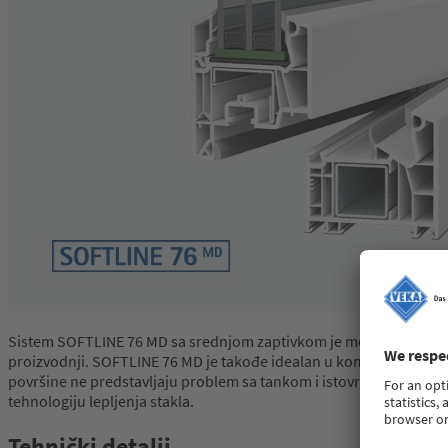
Sistem SOFTLINE 76 MD sa srednjom zaptivkom je moderan višek
proizvodnji. SOFTLINE 76 MD je takođe idealan u kombinaciji sa mo
površine ne predstavljaju problem sa tankom i istovremeno fleksib
tehnologiju lepljenja stakla.
Tehnički detalji