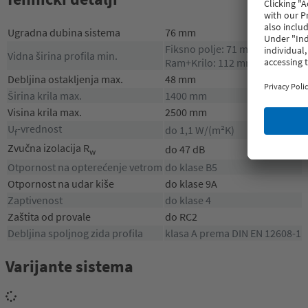
Ugradna dubina sistema
76 mm
Fiksno polje: 71 mm
Vidna širina profila min.
Ram+Krilo: 112 mm
Debljina ostakljenja max.
48 mm
Širina krila max.
1400 mm
Visina krila max.
2500 mm
U
-vrednost
do 1,1 W/(m²K)
f
Zvučna izolacija R
do 47 dB
w
Otpornost na opterećenje vetrom
do klase B5
Otpornost na udar kiše
do klase 9A
Zaptivenost
do klase 4
Zaštita od provale
do RC2
Debljina spoljnog zida profila
klasa A prema DIN EN 12608-1
Varijante sistema