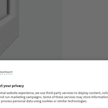
omorni sistem sa osnovnomu gradnom dubinom od 76 mm, vrhunski
dernim trostrukim ostakljenjem i specijalnim funkcionalnim ostaklj
ilnom konstrukcijom profila SOFTLINE 76 MD. Pored širokog spektra d