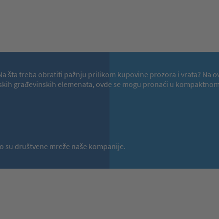
a? Na šta treba obratiti pažnju prilikom kupovine prozora i vrata?
hunskih građevinskih elemenata, ovde se mogu pronaći u kompaktnom 
a to su društvene mreže naše kompanije.