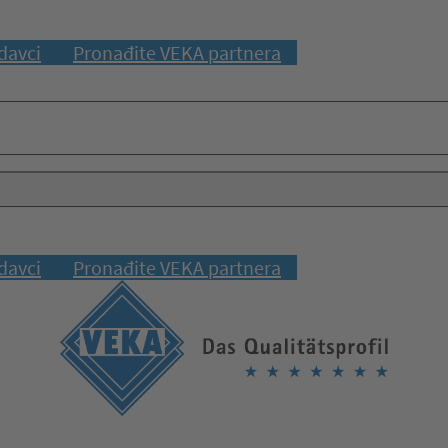
davci
Pronađite VEKA partnera
davci
Pronađite VEKA partnera