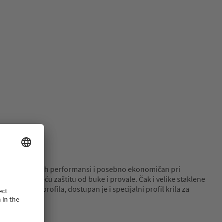
h izolacionih performansi i posebno ekonomičan pri
enjem za veću zaštitu od buke i provale. Čak i velike staklene
odatnih profila, dostupan je i specijalni profil krila za