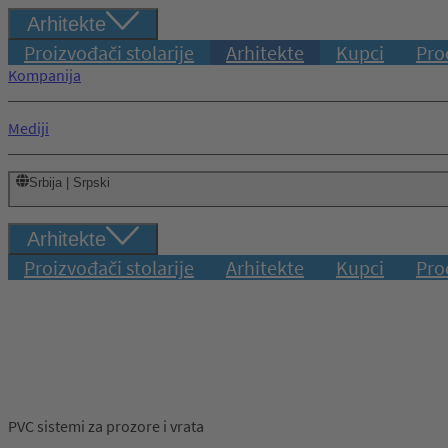
Arhitekte
Proizvođači stolarije
Arhitekte
Kupci
Pro
Kompanija
Mediji
Srbija | Srpski
Arhitekte
Proizvođači stolarije
Arhitekte
Kupci
Pro
PVC sistemi za prozore i vrata
Prijava