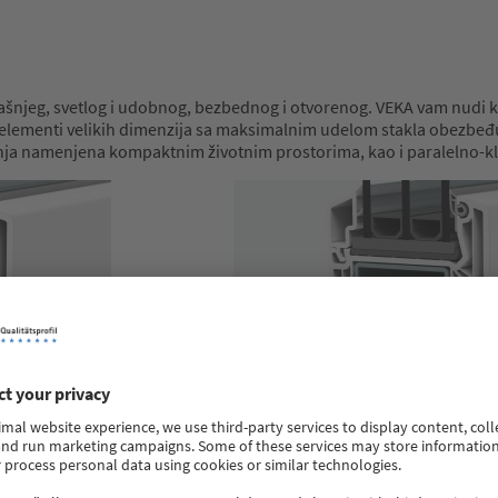
oljašnjeg, svetlog i udobnog, bezbednog i otvorenog. VEKA vam nudi
elementi velikih dimenzija sa maksimalnim udelom stakla obezbeđu
nja namenjena kompaktnim životnim prostorima, kao i paralelno-kl