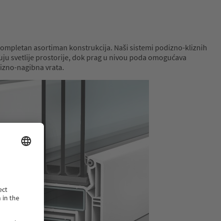
 kompletan asortiman konstrukcija. Naši sistemi podizno-kliznih
ju svetlije prostorije, dok prag u nivou poda omogućava
izno-nagibna vrata.