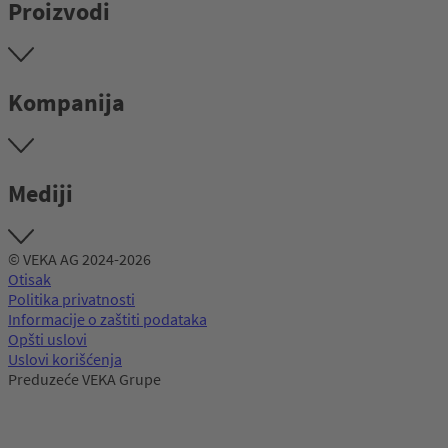
Proizvodi
Kompanija
Mediji
© VEKA AG 2024-2026
Otisak
Politika privatnosti
Informacije o zaštiti podataka
Opšti uslovi
Uslovi korišćenja
Preduzeće VEKA Grupe