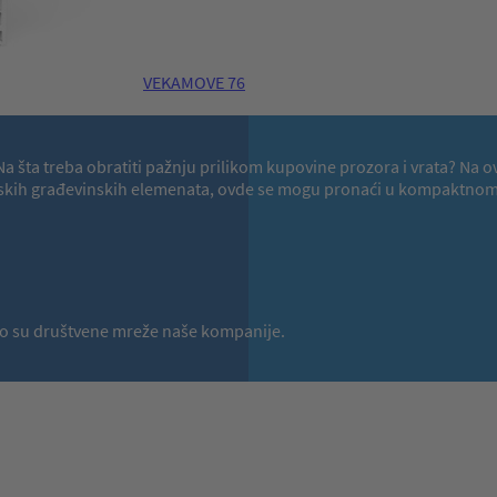
VEKAMOVE 76
a? Na šta treba obratiti pažnju prilikom kupovine prozora i vrata?
hunskih građevinskih elemenata, ovde se mogu pronaći u kompaktnom 
a to su društvene mreže naše kompanije.