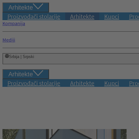
Arhitekte
Proizvođači stolarije
Arhitekte
Kupci
Pro
Kompanija
Mediji
Srbija | Srpski
Arhitekte
Proizvođači stolarije
Arhitekte
Kupci
Pro
Prijava