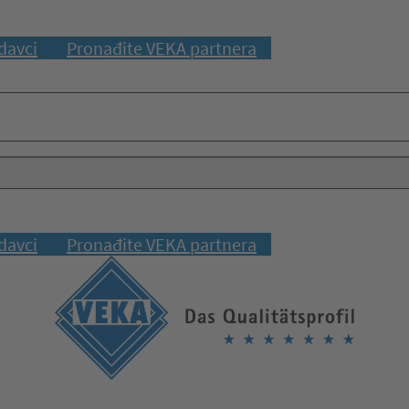
davci
Pronađite VEKA partnera
davci
Pronađite VEKA partnera