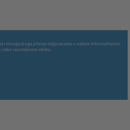
 Na ova i mnoga druga pitanja odgovaramo u našem informativnom
i lako razumljivom obliku.