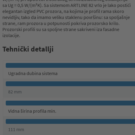
sa Ug = 0,5 W/(m²K). Sa sistemom ARTLINE 82 vrlo je lako postići
elegantan izgled PVC prozora, na kojima je profil rama skoro
nevidljiv, tako da imamo veliku staklenu površinu: sa spoljašnje
strane, ram prozora u potpunosti pokriva prozorsko krilo.
Prozorski profili su sa spoljne strane sakriveni iza fasadne
izolacije.
Tehnički detallji
Ugradna dubina sistema
82 mm
Vidna širina profila min.
111 mm