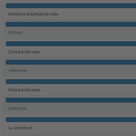
Debljina ostakljenja max.
60 mm
Širina krila max.
1400 mm
Visina krila max.
2400 mm
U
-vrednost
f