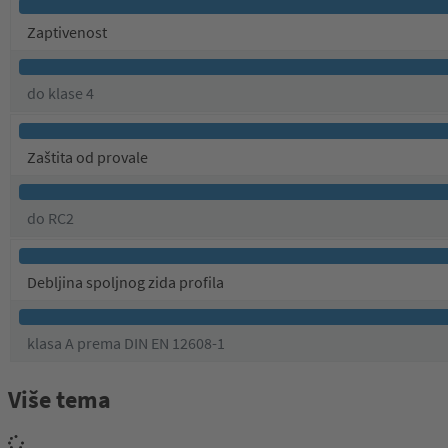
Zaptivenost
do klase 4
Zaštita od provale
do RC2
Debljina spoljnog zida profila
klasa A prema DIN EN 12608-1
Više tema