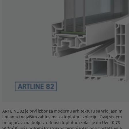
ARTLINE 82 je prvi izbor za modernu arhitekturu sa vrlo jasnim
linijama i najvišim zahtevima za toplotnu izolaciju. Ovaj sistem
omogućava najbolje vrednosti toplotne izolacije do Uw = 0,73
W/(m²K) pri upotrebi trostrukog termoizolacionog ostakljenja