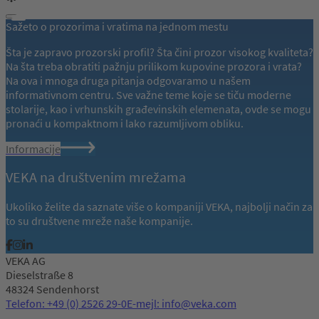
Sažeto o prozorima i vratima na jednom mestu
Šta je zapravo prozorski profil? Šta čini prozor visokog kvaliteta?
Na šta treba obratiti pažnju prilikom kupovine prozora i vrata?
Na ova i mnoga druga pitanja odgovaramo u našem
informativnom centru. Sve važne teme koje se tiču moderne
stolarije, kao i vrhunskih građevinskih elemenata, ovde se mogu
pronaći u kompaktnom i lako razumljivom obliku.
Informacije
VEKA na društvenim mrežama
Ukoliko želite da saznate više o kompaniji VEKA, najbolji način za
to su društvene mreže naše kompanije.
VEKA AG
Dieselstraße 8
48324 Sendenhorst
Telefon: +49 (0) 2526 29-0
E-mejl: info@veka.com