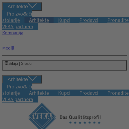
Arhitekte
Proizvođači
stolarije
Arhitekte
Kupci
Prodavci
Pronađite
VEKA partnera
Kompanija
Mediji
Srbija | Srpski
Arhitekte
Proizvođači
stolarije
Arhitekte
Kupci
Prodavci
Pronađite
VEKA partnera