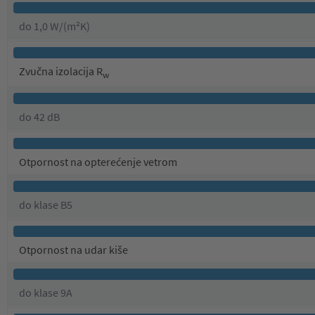
do 1,0 W/(m²K)
Zvučna izolacija R
w
do 42 dB
Otpornost na opterećenje vetrom
do klase B5
Otpornost na udar kiše
do klase 9A