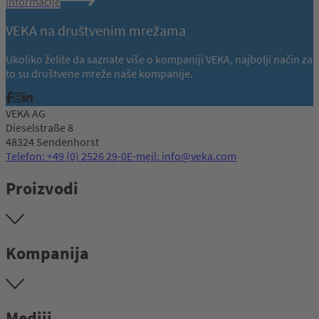
Informacije
VEKA na društvenim mrežama
Ukoliko želite da saznate više o kompaniji VEKA, najbolji način za
to su društvene mreže naše kompanije.
VEKA AG
Dieselstraße 8
48324 Sendenhorst
Telefon: +49 (0) 2526 29-0
E-mejl: info@veka.com
Proizvodi
Kompanija
Mediji