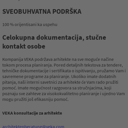
SVEOBUHVATNA PODRŠKA
100 % orijentisani ka uspehu
Celokupna dokumentacija, stučne
kontakt osobe
Kompanija VEKA podržava arhitekte na sve moguće načine
tokom procesa planiranja. Pored detaljnih tekstova za tendere,
tehničke dokumentacije i sertifikata o ispitivanju, pružamo Vam i
savremene programe za planiranje. Ukoliko imate dodatnih
pitanja, naši interni savetnici za arhitekte će Vam rado pružiti
pomoć. Imate mogućnost razgovora sa stručnjacima, koji
poznaju sve zahteve za visokokvalitetno planiranje i ujedno Vam
mogu pružiti još efikasniju pomoć.
VEKA konsultacije za arhitekte
architektenberatung@veka.com