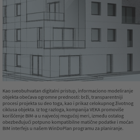
Kao sveobuhvatan digitalni pristup, informaciono modeliranje
objekta obećava ogromne prednosti: brži, transparentniji
procesi projekta su deo toga, kao i prikaz celokupnog životnog
ciklusa objekta. Iz tog razloga, kompanija VEKA promoviše
korišćenje BIM-a u najvećoj mogućoj meri, između ostalog
obezbeđujući potpuno kompatibilne matične podatke i moćan
BIM interfejs u našem WinDoPlan programu za planiranje.