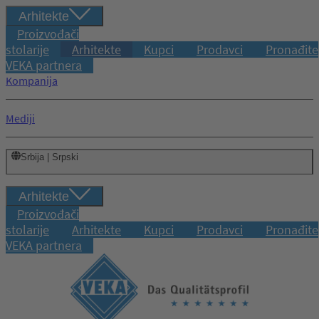
Arhitekte
Proizvođači
stolarije
Arhitekte
Kupci
Prodavci
Pronađite
VEKA partnera
Kompanija
Mediji
Srbija | Srpski
Arhitekte
Proizvođači
stolarije
Arhitekte
Kupci
Prodavci
Pronađite
VEKA partnera