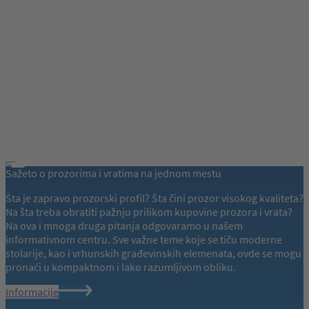
Sažeto o prozorima i vratima na jednom mestu
Šta je zapravo prozorski profil? Šta čini prozor visokog kvaliteta?
Na šta treba obratiti pažnju prilikom kupovine prozora i vrata?
Na ova i mnoga druga pitanja odgovaramo u našem
informativnom centru. Sve važne teme koje se tiču moderne
stolarije, kao i vrhunskih građevinskih elemenata, ovde se mogu
pronaći u kompaktnom i lako razumljivom obliku.
Informacije