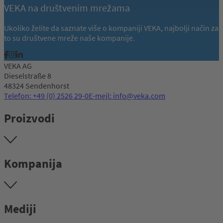
VEKA na društvenim mrežama
Ukoliko želite da saznate više o kompaniji VEKA, najbolji način za
to su društvene mreže naše kompanije.
VEKA AG
Dieselstraße 8
48324 Sendenhorst
Telefon: +49 (0) 2526 29-0
E-mejl: info@veka.com
Proizvodi
Kompanija
Mediji