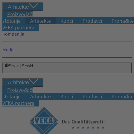
Arhitekte
Proizvođači
stolarije
Arhitekte
Kupci
Prodavci
Pronađite
VEKA partnera
Kompanija
Mediji
Srbija | Srpski
Arhitekte
Proizvođači
stolarije
Arhitekte
Kupci
Prodavci
Pronađite
VEKA partnera