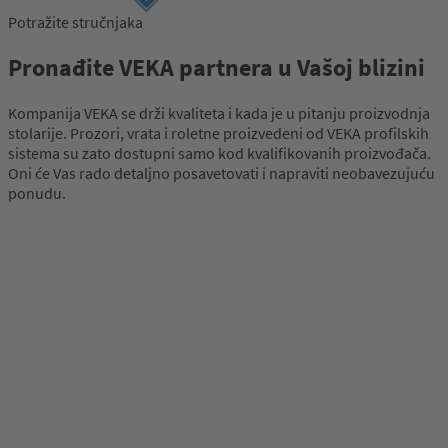
Potražite stručnjaka
Prijava
Pronađite VEKA partnera u Vašoj blizini
Kompanija VEKA se drži kvaliteta i kada je u pitanju proizvodnja
stolarije. Prozori, vrata i roletne proizvedeni od VEKA profilskih
sistema su zato dostupni samo kod kvalifikovanih proizvođača.
Oni će Vas rado detaljno posavetovati i napraviti neobavezujuću
ponudu.