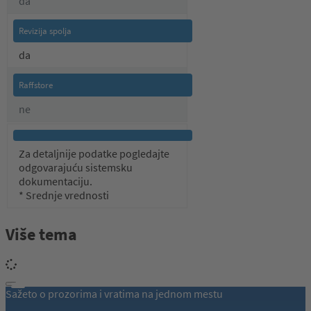
da
da
ne
Za detaljnije podatke pogledajte
odgovarajuću sistemsku
dokumentaciju.
* Srednje vrednosti
Više tema
Sažeto o prozorima i vratima na jednom mestu