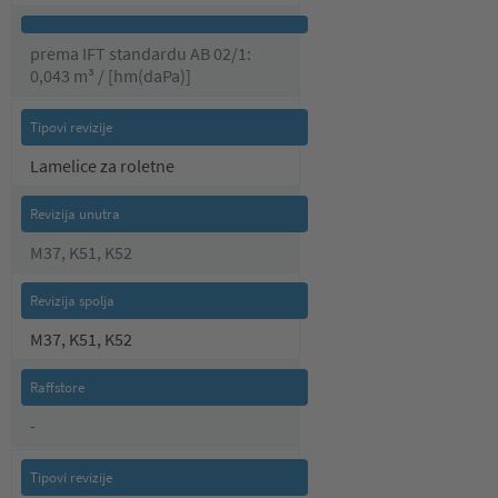
prema IFT standardu AB 02/1:
0,043 m³ / [hm(daPa)]
Lamelice za roletne
M37, K51, K52
M37, K51, K52
-