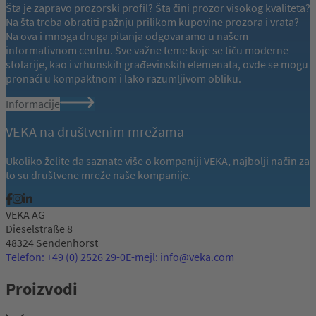
Šta je zapravo prozorski profil? Šta čini prozor visokog kvaliteta?
Na šta treba obratiti pažnju prilikom kupovine prozora i vrata?
Na ova i mnoga druga pitanja odgovaramo u našem
informativnom centru. Sve važne teme koje se tiču moderne
stolarije, kao i vrhunskih građevinskih elemenata, ovde se mogu
pronaći u kompaktnom i lako razumljivom obliku.
Informacije
VEKA na društvenim mrežama
Ukoliko želite da saznate više o kompaniji VEKA, najbolji način za
to su društvene mreže naše kompanije.
VEKA AG
Dieselstraße 8
48324 Sendenhorst
Telefon: +49 (0) 2526 29-0
E-mejl: info@veka.com
Proizvodi