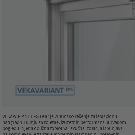
VEKAVARIANT EPS Lehr je vrhunsko rešenje za izolacionu
nadgradnu kutiju za roletne, izuzetnih performansi u svakom
pogledu. Njena odlična toplotna i zvučna izolacija ispunjava i
najkompleksnije zahteve modernih stambenih i poslovnih