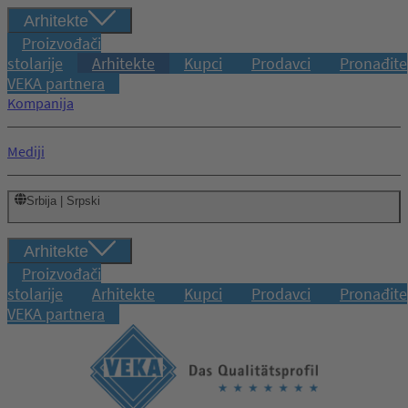
Arhitekte
Proizvođači
stolarije
Arhitekte
Kupci
Prodavci
Pronađite
VEKA partnera
Kompanija
Mediji
Srbija | Srpski
Arhitekte
Proizvođači
stolarije
Arhitekte
Kupci
Prodavci
Pronađite
VEKA partnera