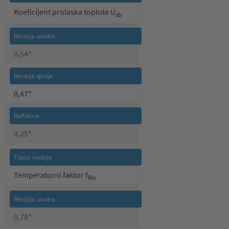
Koeficijent prolaska toplote U
sb
0,54*
0,47*
0,25*
Temperaturni faktor f
Rsi
0,78*