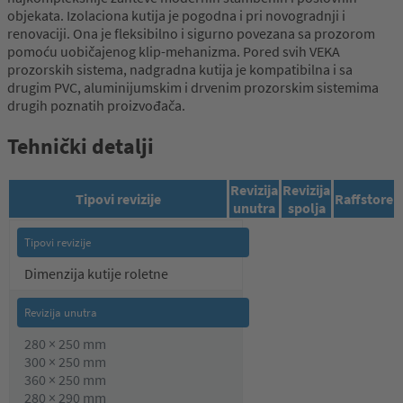
objekata. Izolaciona kutija je pogodna i pri novogradnji i
renovaciji. Ona je fleksibilno i sigurno povezana sa prozorom
pomoću uobičajenog klip-mehanizma. Pored svih VEKA
prozorskih sistema, nadgradna kutija je kompatibilna i sa
drugim PVC, aluminijumskim i drvenim prozorskim sistemima
drugih poznatih proizvođača.
Tehnički detalji
Revizija
Revizija
Tipovi revizije
Raffstore
unutra
spolja
Dimenzija kutije roletne
280 × 250 mm
300 × 250 mm
360 × 250 mm
280 × 290 mm