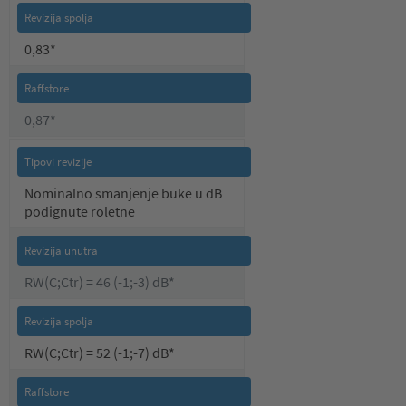
0,83*
0,87*
Nominalno smanjenje buke u dB
podignute roletne
RW(C;Ctr) = 46 (-1;-3) dB*
RW(C;Ctr) = 52 (-1;-7) dB*