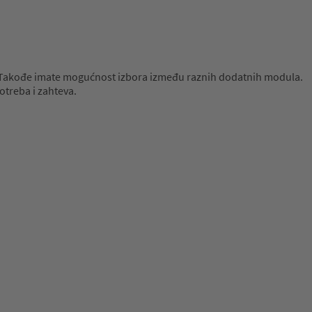
ka. Takođe imate mogućnost izbora između raznih dodatnih modula.
otreba i zahteva.