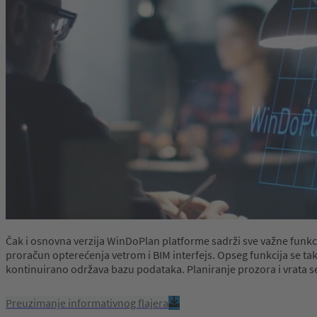
Čak i osnovna verzija WinDoPlan platforme sadrži sve važne funkci
proračun opterećenja vetrom i BIM interfejs. Opseg funkcija se 
kontinuirano održava bazu podataka. Planiranje prozora i vrata 
Preuzimanje informativnog flajera