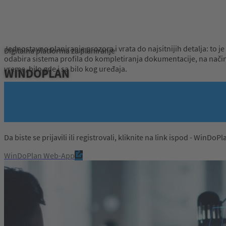
Jednostavno planiranje prozora i vrata do najsitnijih detalja: t
Digitalna platforma za planiranje
odabira sistema profila do kompletiranja dokumentacije, na način ko
vreme, bilo gde i sa bilo kog uređaja.
WINDOPLAN
Da biste se prijavili ili registrovali, kliknite na link ispod - WinDo
WinDoPlan Web-App