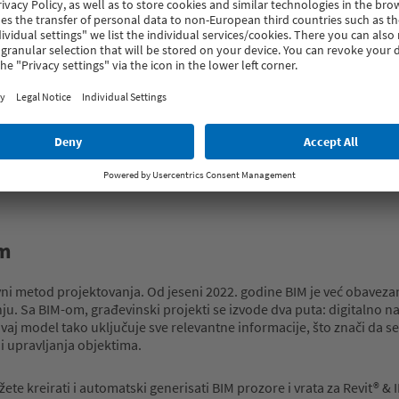
om
vni metod projektovanja. Od jeseni 2022. godine BIM je već obaveza
u. Sa BIM-om, građevinski projekti se izvode dva puta: digitalno na 
aj model tako uključuje sve relevantne informacije, što znači da se 
i upravljanja objektima.
kreirati i automatski generisati BIM prozore i vrata za Revit® & I