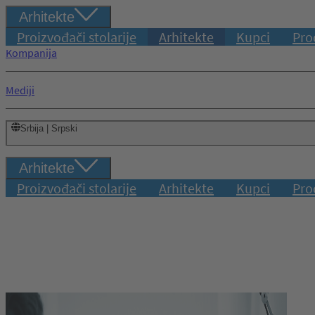
Arhitekte
Proizvođači stolarije
Arhitekte
Kupci
Pro
Kompanija
Mediji
Srbija | Srpski
Arhitekte
Proizvođači stolarije
Arhitekte
Kupci
Pro
Prijava