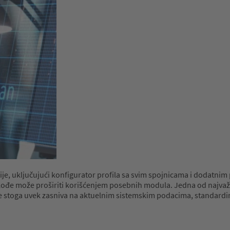
je, uključujući konfigurator profila sa svim spojnicama i dodatnim
takođe može proširiti korišćenjem posebnih modula. Jedna od najv
se stoga uvek zasniva na aktuelnim sistemskim podacima, standardi