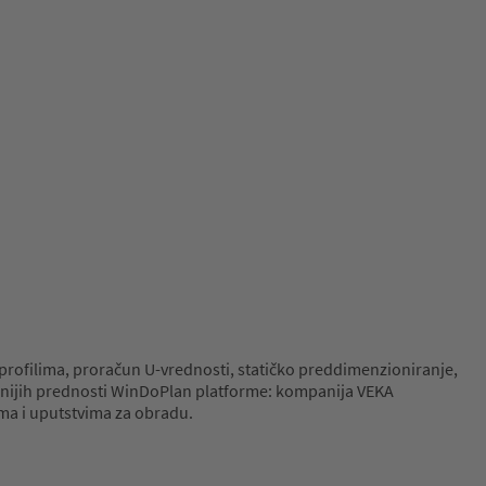
 profilima, proračun U-vrednosti, statičko preddimenzioniranje,
ažnijih prednosti WinDoPlan platforme: kompanija VEKA
ma i uputstvima za obradu.