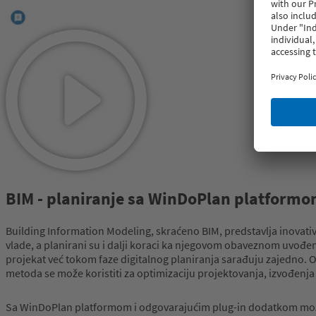
BIM - planiranje sa WinDoPlan platform
Building Information Modeling, skraćeno BIM, predstavlja inovati
vlade, a planirani su i dalji koraci ka njegovom obaveznom uvođenj
projekat već tokom faze digitalnog planiranja sarađuju zajedno. Ov
metoda se može koristiti za optimizaciju projektovanja, izvođenja 
Sa WinDoPlan platformom i odgovarajućim plug-in dodatkom možete 