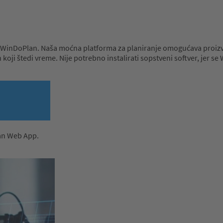
o je WinDoPlan. Naša moćna platforma za planiranje omogućava proizv
ji štedi vreme. Nije potrebno instalirati sopstveni softver, jer se 
Plan Web App.