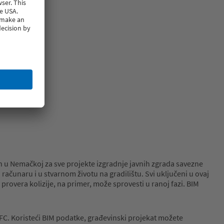
n u Nemačkoj za sve projekte izgradnje javnih zgrada savezne
računaru i u stvarnom životu na gradilištu. Svi uključeni u ovaj
provera kolizije, na primer, može sprovesti u ranoj fazi. BIM
FC. Koristeći BIM podatke, građevinski projekat možete