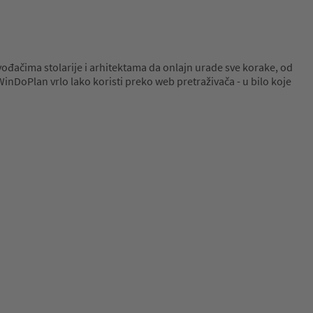
ođačima stolarije i arhitektama da onlajn urade sve korake, od
WinDoPlan vrlo lako koristi preko web pretraživača - u bilo koje