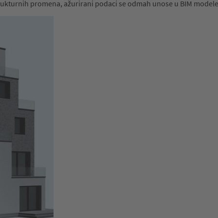
strukturnih promena, ažurirani podaci se odmah unose u BIM modele i