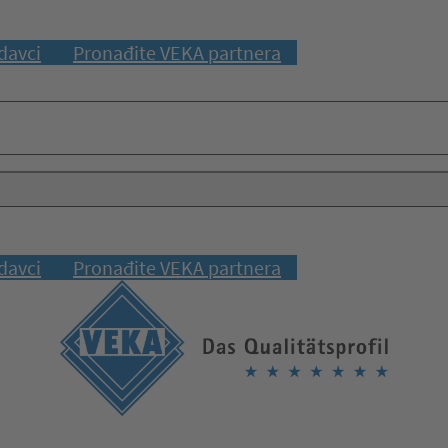
davci
Pronađite VEKA partnera
davci
Pronađite VEKA partnera