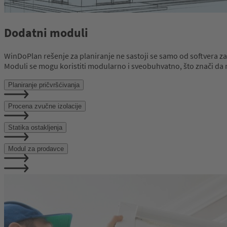
Dodatni moduli
WinDoPlan rešenje za planiranje ne sastoji se samo od softvera z
Moduli se mogu koristiti modularno i sveobuhvatno, što znači da 
Planiranje pričvršćivanja
Procena zvučne izolacije
Statika ostakljenja
Modul za prodavce