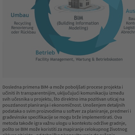
Dosledna primena BIM-a može poboljšati procese projekta i
učiniti ih transparentnijim, uključujući komunikaciju između
svih učesnika u projektu, što direktno ima pozitivan uticaj na
pouzdanost planiranja i ekonomičnost. Unošenjem detaljnih
podataka o svim proizvodima u softver za planiranje, predmeri i
građevinske specifikacije se mogu brže implementirati. Ova
metoda takođe igra važnu ulogu u kontekstu održive gradnje,
pošto se BIM može koristiti za mapiranje celokupnog životnog
ciklusa objekta - od tehničkog konsultovanja do rušenja.