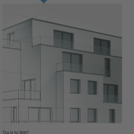
Prijava
Šta je to BIM?