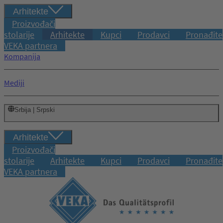
Arhitekte
Proizvođači
stolarije
Arhitekte
Kupci
Prodavci
Pronađite
VEKA partnera
Kompanija
Mediji
Srbija | Srpski
Arhitekte
Proizvođači
stolarije
Arhitekte
Kupci
Prodavci
Pronađite
VEKA partnera