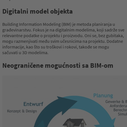
Digitalni model objekta
Building Information Modeling (BIM) je metoda planiranja u
građevinarstvu. Fokus je na digitalnim modelima, koji sadrže sve
relevantne podatke o projektu i proizvodu. Oni se, bez gubitaka,
mogu razmenjivati među svim učesnicima na projektu. Dodatne
informacije, kao što su troškovi i rokovi, takođe se mogu
sačuvati u 3D modelima.
Neograničene mogućnosti sa BIM-om