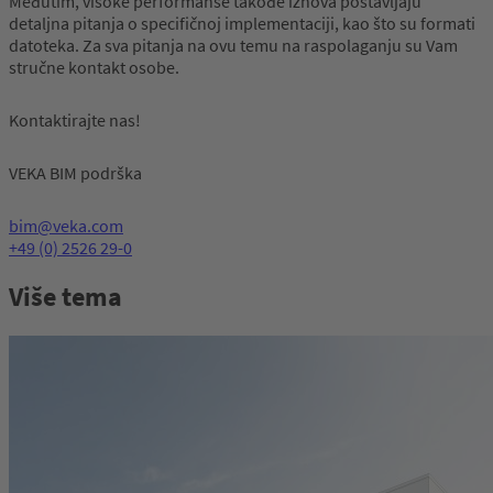
Međutim, visoke performanse takođe iznova postavljaju
detaljna pitanja o specifičnoj implementaciji, kao što su formati
datoteka. Za sva pitanja na ovu temu na raspolaganju su Vam
stručne kontakt osobe.
Kontaktirajte nas!
VEKA BIM podrška
bim@veka.com
+49 (0) 2526 29-0
Više tema