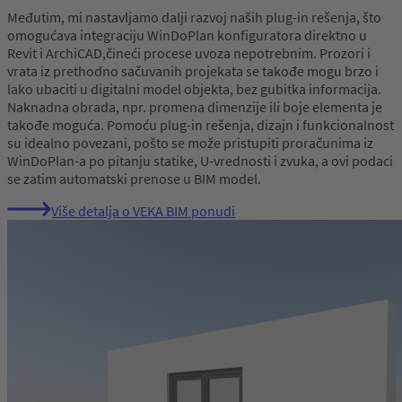
Međutim, mi nastavljamo dalji razvoj naših plug-in rešenja, što
omogućava integraciju WinDoPlan konfiguratora direktno u
Revit i ArchiCAD,čineći procese uvoza nepotrebnim. Prozori i
vrata iz prethodno sačuvanih projekata se takođe mogu brzo i
lako ubaciti u digitalni model objekta, bez gubitka informacija.
Naknadna obrada, npr. promena dimenzije ili boje elementa je
takođe moguća. Pomoću plug-in rešenja, dizajn i funkcionalnost
su idealno povezani, pošto se može pristupiti proračunima iz
WinDoPlan-a po pitanju statike, U-vrednosti i zvuka, a ovi podaci
se zatim automatski prenose u BIM model.
Više detalja o VEKA BIM ponudi