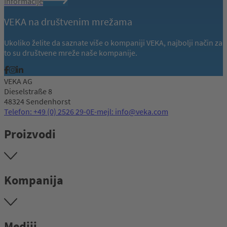
Informacije
VEKA na društvenim mrežama
Ukoliko želite da saznate više o kompaniji VEKA, najbolji način za
to su društvene mreže naše kompanije.
VEKA AG
Dieselstraße 8
48324 Sendenhorst
Telefon: +49 (0) 2526 29-0
E-mejl: info@veka.com
Proizvodi
Kompanija
Mediji