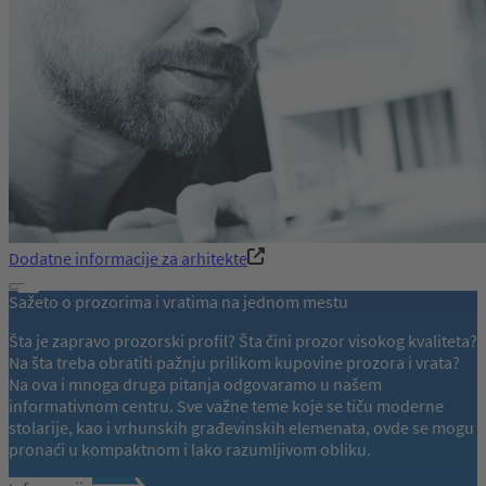
Dodatne informacije za arhitekte
Sažeto o prozorima i vratima na jednom mestu
Šta je zapravo prozorski profil? Šta čini prozor visokog kvaliteta?
Na šta treba obratiti pažnju prilikom kupovine prozora i vrata?
Na ova i mnoga druga pitanja odgovaramo u našem
informativnom centru. Sve važne teme koje se tiču moderne
stolarije, kao i vrhunskih građevinskih elemenata, ovde se mogu
pronaći u kompaktnom i lako razumljivom obliku.