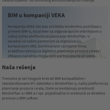
BIM u kompaniji VEKA
Kompanija VEKA Vas kao arhitektu konkretno podržava u
primeni BIM-a, na primer sa odgovarajućim interfejsom u
našoj online platformi za planiranje WinDoPlan. U
saradnji sa našim partnerom za digitalizaciju,
kompanijom DBS, kontinuirano razvijamo nova,
praktična rešenja za digitalno planiranje prozora i vrata i
efikasnu saradnju među svim partnerima na projektu.
Naša rešenja
WinDoPlan
Trenutno je već moguće kreirati BIM kompatibilne i
standardizovane IFC datoteke u WinDoPlan-u, našoj platformi za
planiranje prozora i vrata. Ovim se kombinuju prednosti
WinDoPlan-a i BIM-a i npr. pojedinačne U-vrednosti se direktno
prenose u BIM softver.