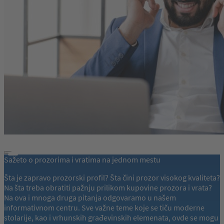
Sažeto o prozorima i vratima na jednom mestu
Šta je zapravo prozorski profil? Šta čini prozor visokog kvaliteta?
Na šta treba obratiti pažnju prilikom kupovine prozora i vrata?
Na ova i mnoga druga pitanja odgovaramo u našem
informativnom centru. Sve važne teme koje se tiču moderne
stolarije, kao i vrhunskih građevinskih elemenata, ovde se mogu