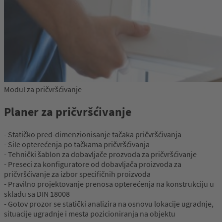
Modul za pričvršćivanje
Planer za pričvršćivanje
- Statičko pred-dimenzionisanje tačaka pričvršćivanja
- Sile opterećenja po tačkama pričvršćivanja
- Tehnički šablon za dobavljače prozvoda za pričvršćivanje
- Preseci za konfiguratore od dobavljača proizvoda za
pričvršćivanje za izbor specifičnih proizvoda
- Pravilno projektovanje prenosa opterećenja na konstrukciju u
skladu sa DIN 18008
- Gotov prozor se statički analizira na osnovu lokacije ugradnje,
situacije ugradnje i mesta pozicioniranja na objektu