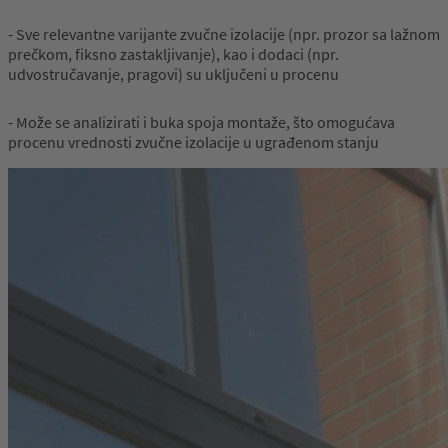
- Sve relevantne varijante zvučne izolacije (npr. prozor sa lažnom
prečkom, fiksno zastakljivanje), kao i dodaci (npr.
udvostručavanje, pragovi) su uključeni u procenu
- Može se analizirati i buka spoja montaže, što omogućava
procenu vrednosti zvučne izolacije u ugrađenom stanju