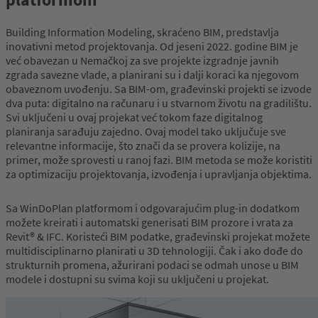
Building Information Modeling, skraćeno BIM, predstavlja
inovativni metod projektovanja. Od jeseni 2022. godine BIM je
već obavezan u Nemačkoj za sve projekte izgradnje javnih
zgrada savezne vlade, a planirani su i dalji koraci ka njegovom
obaveznom uvođenju. Sa BIM-om, građevinski projekti se izvode
dva puta: digitalno na računaru i u stvarnom životu na gradilištu.
Svi uključeni u ovaj projekat već tokom faze digitalnog
planiranja sarađuju zajedno. Ovaj model tako uključuje sve
relevantne informacije, što znači da se provera kolizije, na
primer, može sprovesti u ranoj fazi. BIM metoda se može koristiti
za optimizaciju projektovanja, izvođenja i upravljanja objektima.
Sa WinDoPlan platformom i odgovarajućim plug-in dodatkom
možete kreirati i automatski generisati BIM prozore i vrata za
Revit® & IFC. Koristeći BIM podatke, građevinski projekat možete
multidisciplinarno planirati u 3D tehnologiji. Čak i ako dođe do
strukturnih promena, ažurirani podaci se odmah unose u BIM
modele i dostupni su svima koji su uključeni u projekat.