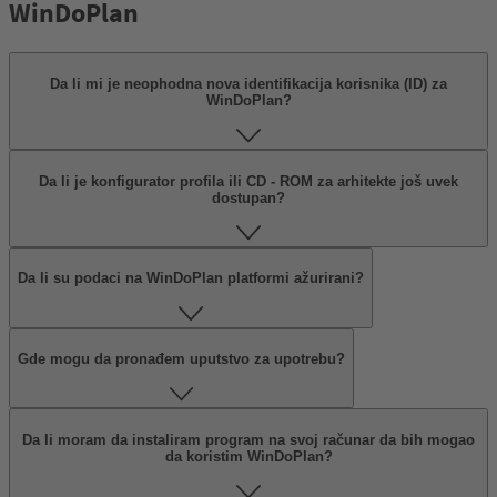
WinDoPlan
Da li mi je neophodna nova identifikacija korisnika (ID) za
WinDoPlan?
Da li je konfigurator profila ili CD - ROM za arhitekte još uvek
dostupan?
Da li su podaci na WinDoPlan platformi ažurirani?
Gde mogu da pronađem uputstvo za upotrebu?
Da li moram da instaliram program na svoj računar da bih mogao
da koristim WinDoPlan?