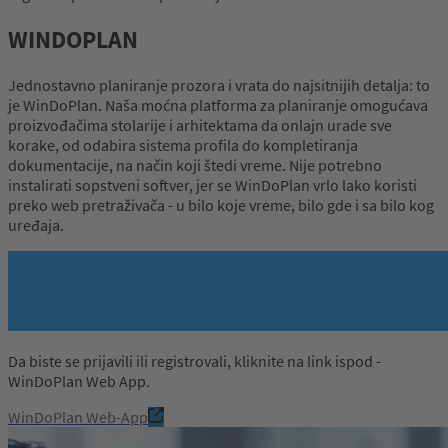
WINDOPLAN
Jednostavno planiranje prozora i vrata do najsitnijih detalja: to
je WinDoPlan. Naša moćna platforma za planiranje omogućava
proizvođačima stolarije i arhitektama da onlajn urade sve
korake, od odabira sistema profila do kompletiranja
dokumentacije, na način koji štedi vreme. Nije potrebno
instalirati sopstveni softver, jer se WinDoPlan vrlo lako koristi
preko web pretraživača - u bilo koje vreme, bilo gde i sa bilo kog
uređaja.
Da biste se prijavili ili registrovali, kliknite na link ispod -
WinDoPlan Web App.
WinDoPlan Web-App