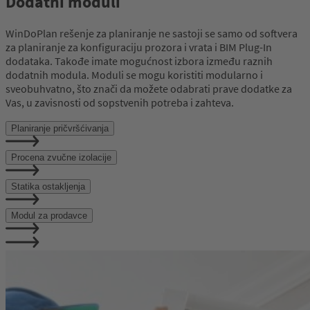
Dodatni moduli
WinDoPlan rešenje za planiranje ne sastoji se samo od softvera
za planiranje za konfiguraciju prozora i vrata i BIM Plug-In
dodataka. Takođe imate mogućnost izbora između raznih
dodatnih modula. Moduli se mogu koristiti modularno i
sveobuhvatno, što znači da možete odabrati prave dodatke za
Vas, u zavisnosti od sopstvenih potreba i zahteva.
Planiranje pričvršćivanja
Procena zvučne izolacije
Statika ostakljenja
Modul za prodavce