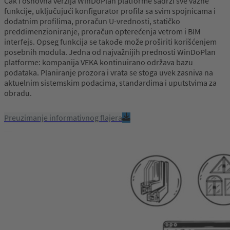
Čak i osnovna verzija WinDoPlan platforme sadrži sve važne
funkcije, uključujući konfigurator profila sa svim spojnicama i
dodatnim profilima, proračun U-vrednosti, statičko
preddimenzioniranje, proračun opterećenja vetrom i BIM
interfejs. Opseg funkcija se takođe može proširiti korišćenjem
posebnih modula. Jedna od najvažnijih prednosti WinDoPlan
platforme: kompanija VEKA kontinuirano održava bazu
podataka. Planiranje prozora i vrata se stoga uvek zasniva na
aktuelnim sistemskim podacima, standardima i uputstvima za
obradu.
Preuzimanje informativnog flajera