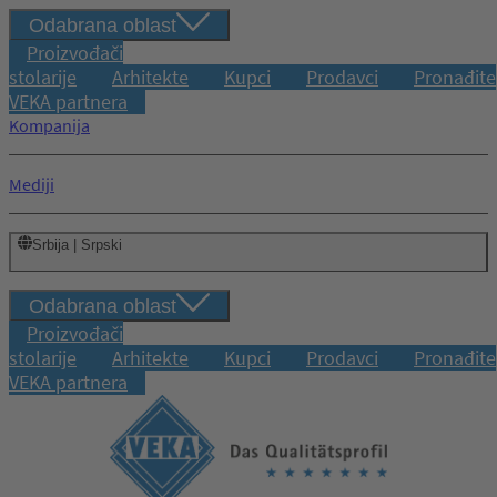
Odabrana oblast
Proizvođači
stolarije
Arhitekte
Kupci
Prodavci
Pronađite
VEKA partnera
Kompanija
Mediji
Srbija | Srpski
Odabrana oblast
Proizvođači
stolarije
Arhitekte
Kupci
Prodavci
Pronađite
VEKA partnera