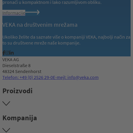
pronaći u kompaktnom i lako razumljivom obliku.
Informacije
VEKA na društvenim mrežama
Ukoliko želite da saznate više o kompaniji VEKA, najbolji način za
to su društvene mreže naše kompanije.
VEKA AG
Dieselstraße 8
48324 Sendenhorst
Telefon: +49 (0) 2526 29-0
E-mejl: info@veka.com
Proizvodi
Kompanija