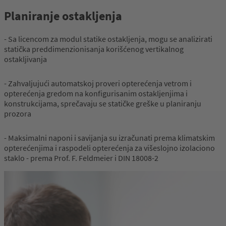
Planiranje ostakljenja
- Sa licencom za modul statike ostakljenja, mogu se analizirati
statička preddimenzionisanja korišćenog vertikalnog
ostakljivanja
- Zahvaljujući automatskoj proveri opterećenja vetrom i
opterećenja gredom na konfigurisanim ostakljenjima i
konstrukcijama, sprečavaju se statičke greške u planiranju
prozora
- Maksimalni naponi i savijanja su izračunati prema klimatskim
opterećenjima i raspodeli opterećenja za višeslojno izolaciono
staklo - prema Prof. F. Feldmeier i DIN 18008-2