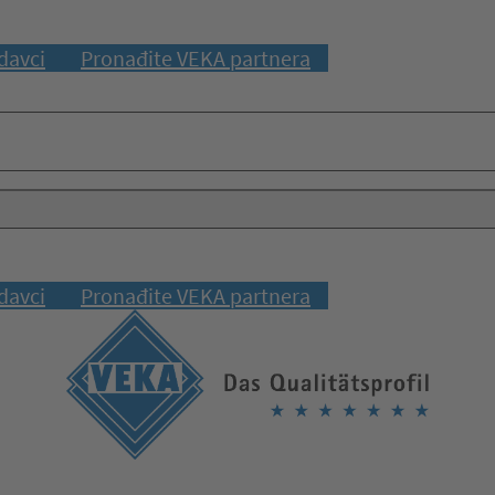
davci
Pronađite VEKA partnera
davci
Pronađite VEKA partnera