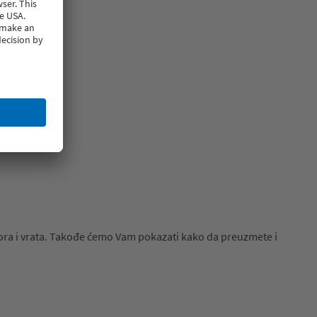
zora i vrata. Takođe ćemo Vam pokazati kako da preuzmete i