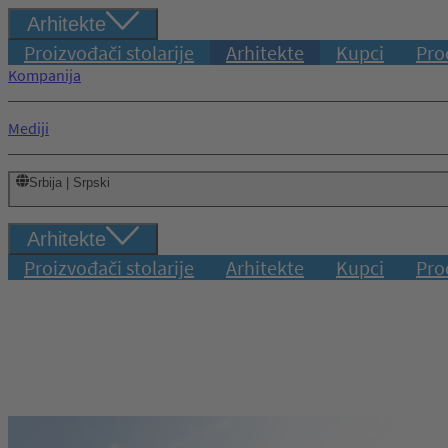
Arhitekte
Proizvođači stolarije
Arhitekte
Kupci
Pro
Kompanija
Mediji
Srbija | Srpski
Arhitekte
Proizvođači stolarije
Arhitekte
Kupci
Pro
Prijava