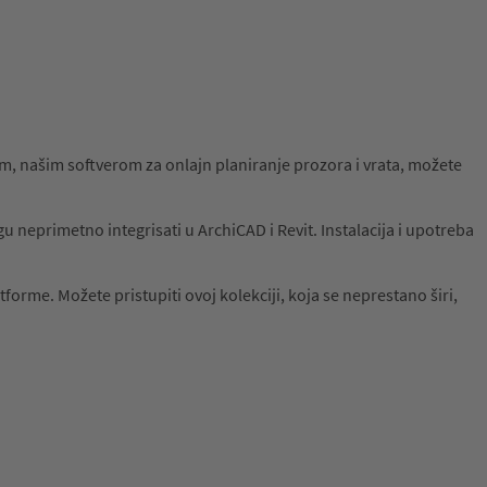
 našim softverom za onlajn planiranje prozora i vrata, možete
neprimetno integrisati u ArchiCAD i Revit. Instalacija i upotreba
rme. Možete pristupiti ovoj kolekciji, koja se neprestano širi,