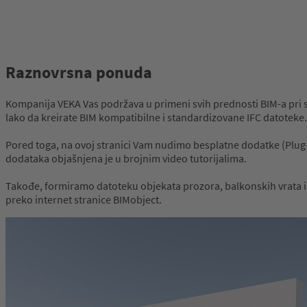
Raznovrsna ponuda
Kompanija VEKA Vas podržava u primeni svih prednosti BIM-a pri
lako da kreirate BIM kompatibilne i standardizovane IFC datoteke.
Pored toga, na ovoj stranici Vam nudimo besplatne dodatke (Plug-
dodataka objašnjena je u brojnim video tutorijalima.
Takođe, formiramo datoteku objekata prozora, balkonskih vrata i u
preko internet stranice BIMobject.