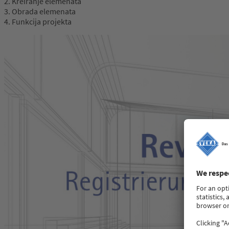
2. Kreiranje elemenata
3. Obrada elemenata
4. Funkcija projekta