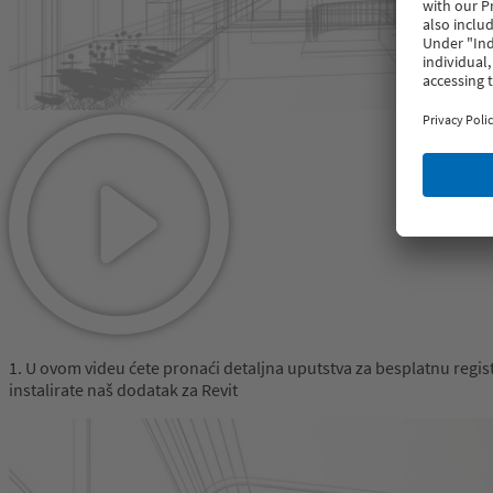
1. U ovom videu ćete pronaći detaljna uputstva za besplatnu regi
instalirate naš dodatak za Revit