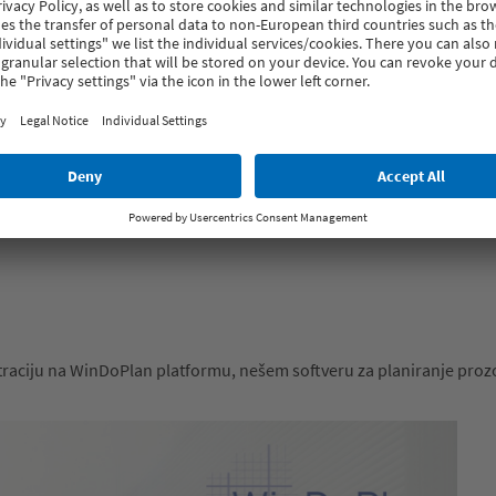
straciju na WinDoPlan platformu, nešem softveru za planiranje pro