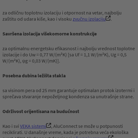
za odličnu toplotnu izolaciju i otpornost na vetar, najbolju
zaštitu od udara kiše, kao i visoku
zvučnu izolaciju
.
Savršena izolacija višekomorne konstrukcije
za optimalnu energetsku efikasnost i najbolju vrednost toplotne
izolacije i do Uw = 0,77 W/(m²K) [sa Uf = 1,1 W/(m²K), Ug = 0,5
W/(m²K), ψg = 0,03 W/(mK)].
Posebna dubina ležišta stakla
sa visinom pera od 25 mm garantuje optimalan protok izotermi i
sprečava stvaranje nepoželjnog kondenza sa unutrašnje strane.
Održivost orijentisana na budućnost
Kao i svi
VEKA sistemi
, AluConnect se može u potpunosti
reciklirati. U današnje vreme, kada je potrebna veća ekološka