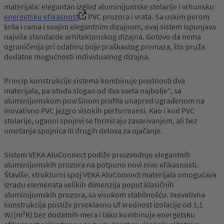
materijala: elegantan izgled aluminijumske stolarije i vrhunsku
energetsku efikasnost
PVC prozora i vrata. Sa uskim perom
krila i rama i svojim elegantnim dizajnom, ovaj sistem ispunjava
najviše standarde arhitektonskog dizajna. Gotovo da nema
ograničenja pri odabiru boje praškastog premaza, što pruža
dodatne mogućnosti individualnog dizajna.
Princip konstrukcije sistema kombinuje prednosti dva
materijala, pa otuda slogan od dva sveta najbolje“, sa
aluminijumskom površinom profila unapred ugrađenom na
inovativno PVC jezgro visokih performansi. Kao i kod PVC
stolarije, ugaoni spojevi se formiraju zavarivanjem, ali bez
umetanja spojnica ili drugih delova za ojačanje.
Sistem VEKA AluConnect podiže proizvodnju elegantnih
aluminijumskih prozora na potpuno novi nivo efikasnosti.
Štaviše, strukturni spoj VEKA AluConnect materijala omogućava
izradu elemenata velikih dimenzija poput klasičnih
aluminijumskih prozora, sa visokom stabilnošću. Inovativna
konstrukcija postiže prvoklasnu Uf vrednost izolacije od 1,1
W/(m²K) bez dodatnih mera i tako kombinuje energetsku