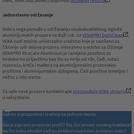
svest, VEKA AluConnect doprinosi
očuvanju resursa
.
Jednostavno održavanje
Dobra nega pomaže u održavanju visokokvalitetnog izgleda
aluminijumskih prozora na duži rok. Uz
VEKAPRO DailyClean
,
VEKA nudi moćno univerzalno sredstvo koje je savršeno za
čišćenje svih delova prozora. Intenzivno sredstvo za čišćenje
VEKAPRO XtraCare Aluminium je razvijeno posebno za
tvrdokornu prljavštinu kao što su mrlje od rđe, čađi, ostaci
masnoća, kreča i maltera na aluminijumskim prozorskim
profilima i aluminijumskim oblogama. Čisti površine temeljno i
nežno u isto vreme.
Za vaše nove prozore kontaktirajte
proizvođače VEKA stolarije
u vašoj blizini.
Sažeto o prozorima i vratima na jednom mestu
Šta je zapravo prozorski profil? Šta čini prozor visokog kvaliteta?
Na šta treba obratiti pažnju prilikom kupovine prozora i vrata?