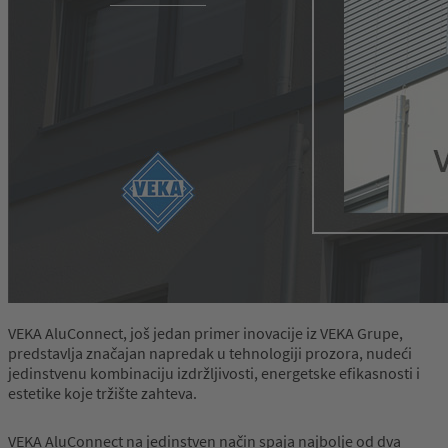
VEKA AluConnect, još jedan primer inovacije iz VEKA Grupe,
predstavlja značajan napredak u tehnologiji prozora, nudeći
jedinstvenu kombinaciju izdržljivosti, energetske efikasnosti i
estetike koje tržište zahteva.
VEKA AluConnect na jedinstven način spaja najbolje od dva