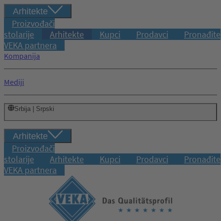
Arhitekte
Proizvođači
stolarije
Arhitekte
Kupci
Prodavci
Pronađite
VEKA partnera
Kompanija
Mediji
Srbija | Srpski
Arhitekte
Proizvođači
stolarije
Arhitekte
Kupci
Prodavci
Pronađite
VEKA partnera