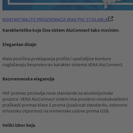
KONTAKTIRAJTE PROIZVOĐAČA VEKA PVC STOLARIJE
Karakteristike koje čine sistem AluConnect tako moćnim:
Elegantan dizajn
Mala površina preklapanja profila i upečatljive konture
naglašavaju besprekoran karakter sistema VEKA AluConnect.
Bezvremenska elegancija
HVF premaz postavlja nove standarde za aluminijumske
prozore. VEKA AluConnect sistem ima posebno visokokvalitetni
praškasti premaz klase 2 prema Qualicoat standardu, odnosno
vrhunsku otpornost na vremenske uslove prema GSB.
Veliki izbor boja