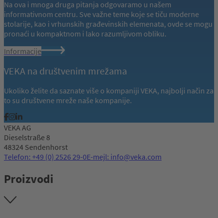
Na ova i mnoga druga pitanja odgovaramo u našem
informativnom centru. Sve važne teme koje se tiču moderne
stolarije, kao i vrhunskih građevinskih elemenata, ovde se mogu
pronaći u kompaktnom i lako razumljivom obliku.
Informacije
VEKA na društvenim mrežama
Ukoliko želite da saznate više o kompaniji VEKA, najbolji način za
to su društvene mreže naše kompanije.
VEKA AG
Dieselstraße 8
48324 Sendenhorst
Telefon: +49 (0) 2526 29-0
E-mejl: info@veka.com
Proizvodi