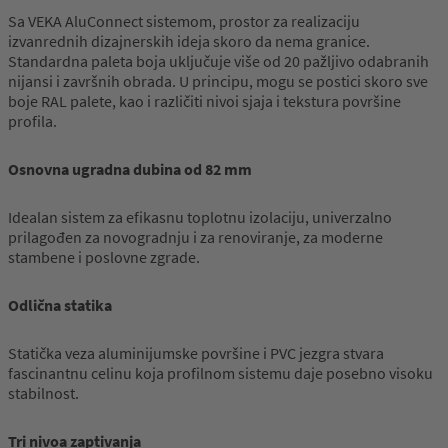
Sa VEKA AluConnect sistemom, prostor za realizaciju
izvanrednih dizajnerskih ideja skoro da nema granice.
Standardna paleta boja uključuje više od 20 pažljivo odabranih
nijansi i završnih obrada. U principu, mogu se postici skoro sve
boje RAL palete, kao i različiti nivoi sjaja i tekstura površine
profila.
Osnovna ugradna dubina od 82 mm
Idealan sistem za efikasnu toplotnu izolaciju, univerzalno
prilagođen za novogradnju i za renoviranje, za moderne
stambene i poslovne zgrade.
Odlična statika
Statička veza aluminijumske površine i PVC jezgra stvara
fascinantnu celinu koja profilnom sistemu daje posebno visoku
stabilnost.
Tri nivoa zaptivanja