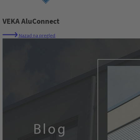
Prijava
VEKA AluConnect
Nazad na pregled