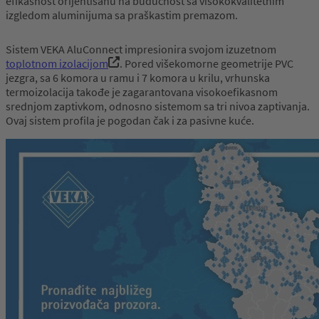
efikasnost orijentisanu na budućnost sa visokokvalitetnim
izgledom aluminijuma sa praškastim premazom.
Sistem VEKA AluConnect impresionira svojom izuzetnom
toplotnom izolacijom
. Pored višekomorne geometrije PVC
jezgra, sa 6 komora u ramu i 7 komora u krilu, vrhunska
termoizolacija takođe je zagarantovana visokoefikasnom
srednjom zaptivkom, odnosno sistemom sa tri nivoa zaptivanja.
Ovaj sistem profila je pogodan čak i za pasivne kuće.