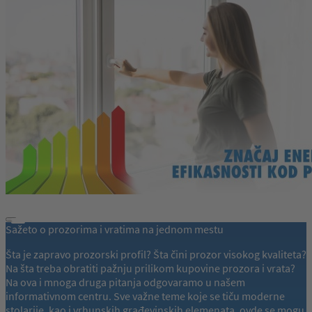
Sažeto o prozorima i vratima na jednom mestu
Šta je zapravo prozorski profil? Šta čini prozor visokog kvaliteta?
Na šta treba obratiti pažnju prilikom kupovine prozora i vrata?
Na ova i mnoga druga pitanja odgovaramo u našem
informativnom centru. Sve važne teme koje se tiču moderne
stolarije, kao i vrhunskih građevinskih elemenata, ovde se mogu