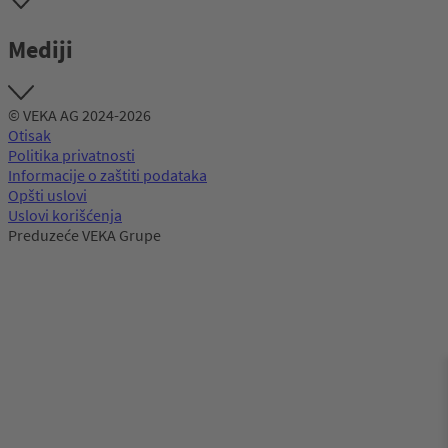
Mediji
© VEKA AG 2024-2026
Otisak
Politika privatnosti
Informacije o zaštiti podataka
Opšti uslovi
Uslovi korišćenja
Preduzeće VEKA Grupe