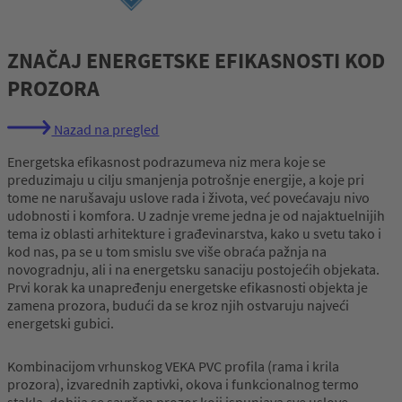
ZNAČAJ ENERGETSKE EFIKASNOSTI KOD
PROZORA
Nazad na pregled
Energetska efikasnost podrazumeva niz mera koje se
preduzimaju u cilju smanjenja potrošnje energije, a koje pri
tome ne narušavaju uslove rada i života, već povećavaju nivo
udobnosti i komfora. U zadnje vreme jedna je od najaktuelnijih
tema iz oblasti arhitekture i građevinarstva, kako u svetu tako i
kod nas, pa se u tom smislu sve više obraća pažnja na
novogradnju, ali i na energetsku sanaciju postojećih objekata.
Prvi korak ka unapređenju energetske efikasnosti objekta je
zamena prozora, budući da se kroz njih ostvaruju najveći
energetski gubici.
Kombinacijom vrhunskog VEKA PVC profila (rama i krila
prozora), izvarednih zaptivki, okova i funkcionalnog termo