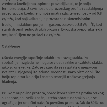
vrednost koeficijenta toplotne provodljivosti, to je bolja
termoizolacija. U zavisnosti od prozorskog profila i zastakljenja
prozora, ovaj koeficijent može imati različite vrednosti – od 0.8
2
W/m
K, kod najkvalitetnijih prozora sa niskoemisionim
2
troslojnim staklom punjenim gasom, pa sve do 3.5 W/m
K, kod
starih drvenih jednostrukih prozora. Evropska preporuka je da
2
ovaj koeficijent ne prelazi 1.8 W/m
K.
Ostakljenje
Ušteda energije otpočinje odabirom pravog stakla. Po
spoljašnjem izgledu ne mogu se videti razlike u kvalitetu stakla,
iako su one velike. Zato je važno da se raspitate o njegovom
kvalitetu i njegovoj izolacionoj vrednosti, kako biste dobili što
bolju toplotnu izolaciju i znatno smanjili troškove grejanja i
hlađenja.
Prilikom kupovine prozora, pored izbora sistema profila od kog
su napravljeni, veliku pažnju treba obratiti na staklo koje se
ugrađuje, jer ono čini najveću površinu prozora, čak do 80% i od