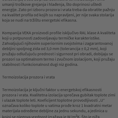
umanji troškove grejanja i hlađenja, što doprinosi uštedi
energije. Zato pri izboru prozora i vrata treba da obratite pažnju
na kvalitet profila od kojih su napravljeni, jer nije svaka stolarija
koja se nudi na tržištu energetski efikasna.
Kompanija VEKA proizvodi profile isključivo RAL klase A kvaliteta
koji u potpunosti zadovoljavaju termičke karakteristike.
Zahvaljujući njihovim superiornim svojstvima i zagarantovanoj
debljini spoljnog zida od 3,0 mm (tolerancija ± 0,2 mm), koji
pružaju odlučujuću prednost i sigurnost pri obradi, dobijaju se
prozori sa optimalnom termo i zvučnom izolacijom, koji pružaju
stabilnost i funkcionalnost dugi niz godina.
Termoizolacija prozora i vrata
Termoizolacija je ključni faktor u energetskoj efikasnosti
prozora i vrata. Kvalitetna izolacija sprečava gubitak toplote zimi
i ulazak toplote leti. Koeficijent toplotne provodljivosti „U“
označava koliko toplote u vatima prođe kroz 1 kvadratni metar
materijala određene debljine za jednu sekundu, a jedinica u
2
kojoj se njegova vrednost izražava je W/m
K. Što je niža