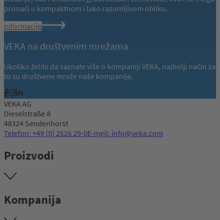
pronaći u kompaktnom i lako razumljivom obliku.
Informacije
VEKA na društvenim mrežama
Ukoliko želite da saznate više o kompaniji VEKA, najbolji način za
to su društvene mreže naše kompanije.
VEKA AG
Dieselstraße 8
48324 Sendenhorst
Telefon: +49 (0) 2526 29-0
E-mejl: info@veka.com
Proizvodi
Kompanija