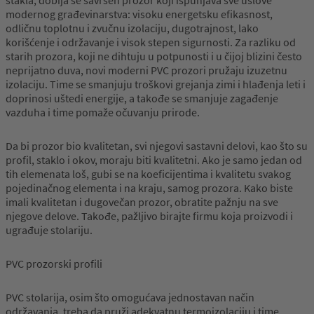
stakla, dobija se savršen prozor koji ispunjava sve uslove
modernog građevinarstva: visoku energetsku efikasnost,
odličnu toplotnu i zvučnu izolaciju, dugotrajnost, lako
korišćenje i održavanje i visok stepen sigurnosti. Za razliku od
starih prozora, koji ne dihtuju u potpunosti i u čijoj blizini često
neprijatno duva, novi moderni PVC prozori pružaju izuzetnu
izolaciju. Time se smanjuju troškovi grejanja zimi i hlađenja leti i
doprinosi uštedi energije, a takođe se smanjuje zagađenje
vazduha i time pomaže očuvanju prirode.
Da bi prozor bio kvalitetan, svi njegovi sastavni delovi, kao što su
profil, staklo i okov, moraju biti kvalitetni. Ako je samo jedan od
tih elemenata loš, gubi se na koeficijentima i kvalitetu svakog
pojedinačnog elementa i na kraju, samog prozora. Kako biste
imali kvalitetan i dugovečan prozor, obratite pažnju na sve
njegove delove. Takođe, pažljivo birajte firmu koja proizvodi i
ugrađuje stolariju.
PVC prozorski profili
PVC stolarija, osim što omogućava jednostavan način
održavanja, treba da pruži adekvatnu termoizolaciju i time