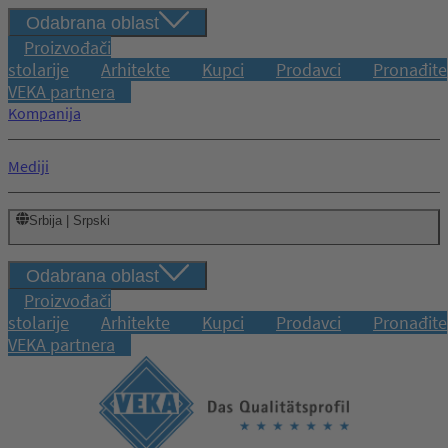
Odabrana oblast
Proizvođači
stolarije
Arhitekte
Kupci
Prodavci
Pronađite
VEKA partnera
Kompanija
Mediji
Srbija | Srpski
Odabrana oblast
Proizvođači
stolarije
Arhitekte
Kupci
Prodavci
Pronađite
VEKA partnera