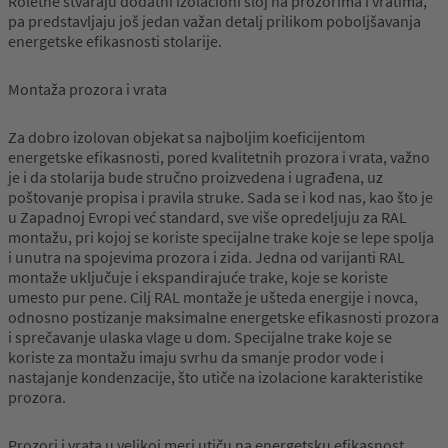
Roletne stvaraju dodatni izolacioni sloj na prozorima i vratima,
pa predstavljaju još jedan važan detalj prilikom poboljšavanja
energetske efikasnosti stolarije.
Montaža prozora i vrata
Za dobro izolovan objekat sa najboljim koeficijentom
energetske efikasnosti, pored kvalitetnih prozora i vrata, važno
je i da stolarija bude stručno proizvedena i ugrađena, uz
poštovanje propisa i pravila struke. Sada se i kod nas, kao što je
u Zapadnoj Evropi već standard, sve više opredeljuju za RAL
montažu, pri kojoj se koriste specijalne trake koje se lepe spolja
i unutra na spojevima prozora i zida. Jedna od varijanti RAL
montaže uključuje i ekspandirajuće trake, koje se koriste
umesto pur pene. Cilj RAL montaže je ušteda energije i novca,
odnosno postizanje maksimalne energetske efikasnosti prozora
i sprečavanje ulaska vlage u dom. Specijalne trake koje se
koriste za montažu imaju svrhu da smanje prodor vode i
nastajanje kondenzacije, što utiče na izolacione karakteristike
prozora.
Prozori i vrata u velikoj meri utiču na energetsku efikasnost