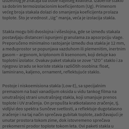
izuzetnog je značaja da bude najvišeg kvaliteta. Izaberite staklo
sa dobrim termoizolacionim koeficijentom (Ug). Primenom
većeg broja stakala dolazi do smanjenja koeficijenta prolaza
toplote. Što je vrednost „Ug” manja, veća je izolacija stakla.
Stakla mogu biti dvoslojna i višeslojna, gde se između stakala
postavljaju distanceri ispunjeni granulama za apsorpciju vlage.
Preporučeno minimalno rastojanje između dva stakla je 12 mm,
a međuprostor se popunjava vazduhom ili plemenitim, inertnim
gasom – argonom, kriptonom ili ksenonom, koji deluje kao
toplotni izolator. Ovakav paket stakala se zove “IZO” staklo i za
njegovu izradu se koriste stakla različitih osobina: float,
laminirano, kaljeno, ornament, reflektujuće staklo.
Postoje i niskoemisiona stakla (Low-E), sa specijalnim
premazom na bazi vanadijum oksida u vidu tankog filma na
unutrašnjoj strani unutrašnjeg stakla, koji smanjuje prenos
toplote i UV zračenja. On propušta kratkotalasno zračenje, tj.
vidljivi deo spektra Sunčeve svetlosti, a reflektuje dugotalasno
zračenje i na taj način sprečava gubitak toplote, zadržavajući je
unutar prostora tokom zime, dok istovremeno sprečava
prekomerni prodor toplote tokom leta. Ovi paketi stakla u