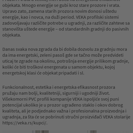
objekata. Mnogo energije se gubi kroz stare prozore i vrata.
Upravo zato, zamena starih prozora novim donosi uštedu
energije, kao i novca, na duži period. VEKA profilski sistemi
zadovoljavaju različite potrebe u ugradnji, za različite zahteve sa
stanovišta uštede energije – od standardnih gradnji do pasivnih
objekata.
Danas svaka nova zgrada da bi dobila dozvolu za gradnju mora
da ima energetski, zeleni pasoš gde se tačno može predvideti
uticaj te zgrade na okolinu, potrošnja energije prilikom gradnje,
koliki će biti troškovi energenata u samom objektu, kojoj
energetskoj klasi će objekat pripadati i sl.
Funkcionalnost, estetika i energetska efikasnost prozora
pružaju nam bolji, kvalitetniji, sigurniji i ugodniji život.
Višekomorni PVC profili kompanije VEKA ispoljiće svoj puni
potencijal ukoliko je u prozor ugrađeno staklo i okov dobrog
kvaliteta, ali je podjednako važna i profesionalna proizvodnja i
ugradnja, za šta će se pobrinuti stručni proizviđači VEKA stolarije
https://veka.rs/kupci/.