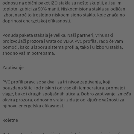
odnosu na obični paket IZO stakla su nešto skuplji, ali su im
toplotni gubici za 50% manji. Niskoemisiona stakla su odličan
izbor, naročito troslojno niskoemisiono staklo, koje značajno
doprinosi energetskoj efikasnosti.
Ponuda paketa stakala je velika. Naši partneri, vrhunski
proizvođači prozora i vrata od VEKA PVC profila, rado će vam
pomoći, kako u izboru sistema profila, tako i u izboru stakla,
shodno vašim potrebama.
Zaptivanje
PVC profili prave se sa dva i sa tri nivoa zaptivanja, koji
pouzdano štite i od niskih i od visokih temperatura, promaje i
vlage, buke i drugih spoljašnjih uticaja. Dobro zaptivanje između
okvira prozora, odnosno vrata i zida je od ključne važnosti za
njihovu energetsku efikasnost.
Roletne