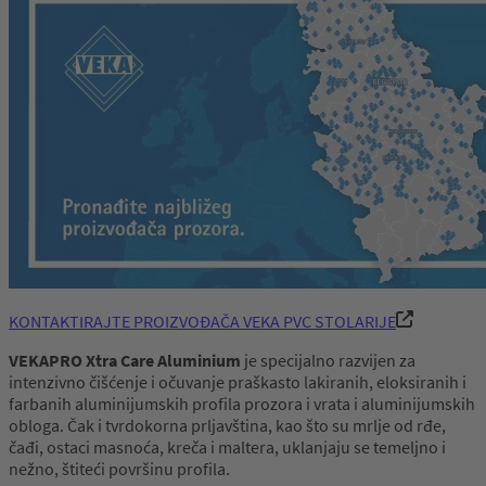
KONTAKTIRAJTE PROIZVOĐAČA VEKA PVC STOLARIJE
VEKAPRO Xtra Care Aluminium
je specijalno razvijen za
intenzivno čišćenje i očuvanje praškasto lakiranih, eloksiranih i
farbanih aluminijumskih profila prozora i vrata i aluminijumskih
obloga. Čak i tvrdokorna prljavština, kao što su mrlje od rđe,
čađi, ostaci masnoća, kreča i maltera, uklanjaju se temeljno i
nežno, štiteći površinu profila.