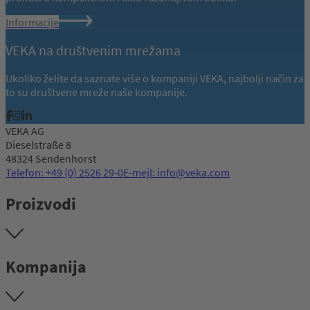
Informacije
VEKA na društvenim mrežama
Ukoliko želite da saznate više o kompaniji VEKA, najbolji način za
to su društvene mreže naše kompanije.
VEKA AG
Dieselstraße 8
48324 Sendenhorst
Telefon: +49 (0) 2526 29-0
E-mejl: info@veka.com
Proizvodi
Kompanija