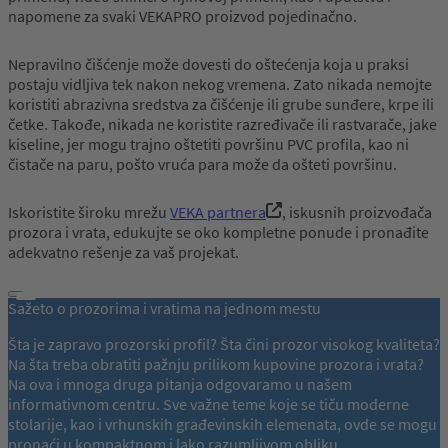
napomene za svaki VEKAPRO proizvod pojedinačno.
Nepravilno čišćenje može dovesti do oštećenja koja u praksi
postaju vidljiva tek nakon nekog vremena. Zato nikada nemojte
koristiti abrazivna sredstva za čišćenje ili grube sunđere, krpe ili
četke. Takođe, nikada ne koristite razređivače ili rastvarače, jake
kiseline, jer mogu trajno oštetiti površinu PVC profila, kao ni
čistače na paru, pošto vruća para može da ošteti površinu.
Iskoristite široku mrežu
VEKA partnera
, iskusnih proizvođača
prozora i vrata, edukujte se oko kompletne ponude i pronađite
adekvatno rešenje za vaš projekat.
Sažeto o prozorima i vratima na jednom mestu
Šta je zapravo prozorski profil? Šta čini prozor visokog kvaliteta?
Na šta treba obratiti pažnju prilikom kupovine prozora i vrata?
Na ova i mnoga druga pitanja odgovaramo u našem
informativnom centru. Sve važne teme koje se tiču moderne
stolarije, kao i vrhunskih građevinskih elemenata, ovde se mogu
pronaći u kompaktnom i lako razumljivom obliku.