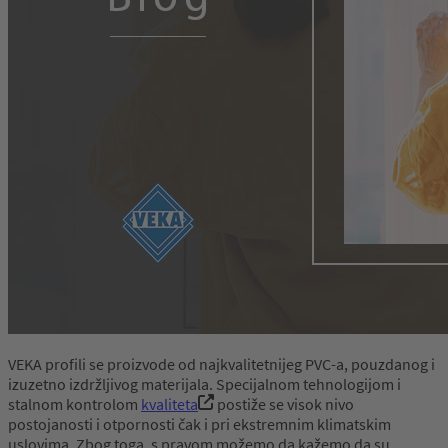
VEKA profili se proizvode od najkvalitetnijeg PVC-a, pouzdanog i
izuzetno izdržljivog materijala. Specijalnom tehnologijom i
stalnom kontrolom
kvaliteta
postiže se visok nivo
postojanosti i otpornosti čak i pri ekstremnim klimatskim
uslovima. Zbog toga, s pravom možemo da kažemo da su