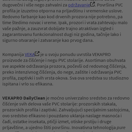
dugovečni i više nego zahvalni za
održavanje
. Površina PVC
profila je izuzetno otporna na prljavštinu i vremenske uslove.
Redovno farbanje kao kod drvenih prozora nije potrebno, pa
time štedimo novac i vreme. Ipak, prozori i vrata zahtevaju malo
vaše pažnje, a zauzvrat dobijate trajno atraktivan izgled i
zagarantovanu funkcionalnost dugi niz godina, tačnije lako i
sigurno otvaranje i zatvaranje kao prvog dana.
Kompanija
VEKA
je u svoju ponudu uvrstila VEKAPRO
proizvode za čišćenje i negu PVC stolarije. Asortiman obuhvata
sve aspekte održavanja prozora, počevši od redovnog čišćenja,
preko intenzivnog čišćenja, do nege, zaštite i održavanja PVC
profila, zaptivki i svih vrsta okova. Sva ova sredstva su studiozno
ispitana i vrlo su efikasna.
VEKAPRO DailyClean
je moćno univerzalno sredstvo za redovno
čišćenje svih delova vaše PVC stolarije: prozorskih stakala,
prozorskih profila i zaptivki. Zahvaljujući specijalnim sastojcima,
ovo sredstvo efikasno i pouzdano uklanja naslage masnoća i
čađi, ostatke insekata, ptičji izmet, otiske prstiju i druge
prljavštine, a ujedno štiti površinu. Inovativna tehnologija
pure