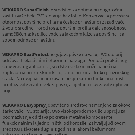
VEKAPRO SuperFinish
je sredstvo za optimalnu dugoročnu
zaštitu vaše bele PVC stolarije bez folije. Konzervacija povećava
otpornost površine profila na čestice prljavštine i zagađivače
životne sredine. Pored toga, površini profila daje sposobnost
samočišćenja: kapljice vode sa lakoćom klize sa površine i sa
sobom odnose prljavštinu.
VEKAPRO SealProtect
neguje zaptivke na vašoj PVC stolariji i
održava ih elastičnim i otpornim na vlagu. Pomoću praktičnog
sunđerastog aplikatora, sredstvo se lako može naneti na
zaptivke na prozorskom krilu, ramu prozora ili oko prozorskog
stakla. Na ovaj način održavate besprekornu funkcionalnost i
produžavate životni vek zaptivki, a ujedno i osvežavate njihovu
boju.
VEKAPRO EasySpray
je savršeno sredstvo namenjeno za okove i
šarke vaše PVC stolarije. Ovo visokoprodorno ulje u spreju za
podmazivanje održava pokretne metalne komponente
funkcionalnim i ujedno ih štiti od korozije. Zahvaljujući ovom
sredstvu uživaćete dugi niz godina u lakom i bešumnom