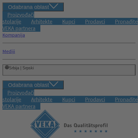
Odabrana oblast
Proizvođači
stolarije
Arhitekte
Kupci
Prodavci
Pronađite
VEKA partnera
Kompanija
Mediji
Srbija | Srpski
Odabrana oblast
Proizvođači
stolarije
Arhitekte
Kupci
Prodavci
Pronađite
VEKA partnera