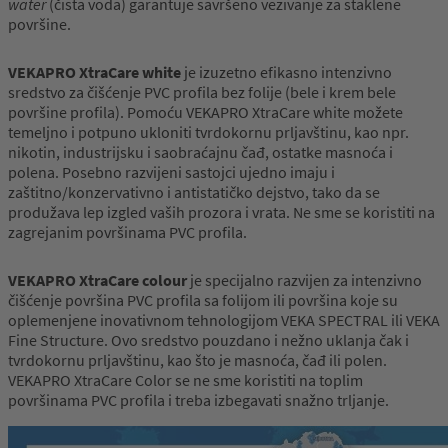
water
(čista voda) garantuje savršeno vezivanje za staklene
površine.
VEKAPRO XtraCare white
je izuzetno efikasno intenzivno
sredstvo za čišćenje PVC profila bez folije (bele i krem bele
površine profila). Pomoću VEKAPRO XtraCare white možete
temeljno i potpuno ukloniti tvrdokornu prljavštinu, kao npr.
nikotin, industrijsku i saobraćajnu čađ, ostatke masnoća i
polena. Posebno razvijeni sastojci ujedno imaju i
zaštitno/konzervativno i antistatičko dejstvo, tako da se
produžava lep izgled vaših prozora i vrata. Ne sme se koristiti na
zagrejanim površinama PVC profila.
VEKAPRO XtraCare colour
je specijalno razvijen za intenzivno
čišćenje površina PVC profila sa folijom ili površina koje su
oplemenjene inovativnom tehnologijom VEKA SPECTRAL ili VEKA
Fine Structure. Ovo sredstvo pouzdano i nežno uklanja čak i
tvrdokornu prljavštinu, kao što je masnoća, čađ ili polen.
VEKAPRO XtraCare Color se ne sme koristiti na toplim
površinama PVC profila i treba izbegavati snažno trljanje.