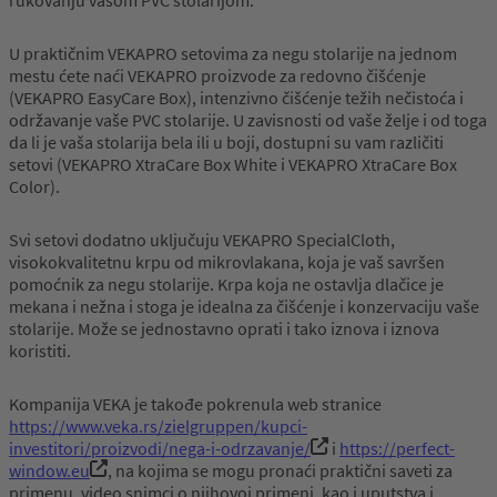
rukovanju vašom PVC stolarijom.
U praktičnim VEKAPRO setovima za negu stolarije na jednom
mestu ćete naći VEKAPRO proizvode za redovno čišćenje
(VEKAPRO EasyCare Box), intenzivno čišćenje težih nečistoća i
održavanje vaše PVC stolarije. U zavisnosti od vaše želje i od toga
da li je vaša stolarija bela ili u boji, dostupni su vam različiti
setovi (VEKAPRO XtraCare Box White i VEKAPRO XtraCare Box
Color).
Svi setovi dodatno uključuju VEKAPRO SpecialCloth,
visokokvalitetnu krpu od mikrovlakana, koja je vaš savršen
pomoćnik za negu stolarije. Krpa koja ne ostavlja dlačice je
mekana i nežna i stoga je idealna za čišćenje i konzervaciju vaše
stolarije. Može se jednostavno oprati i tako iznova i iznova
koristiti.
Kompanija VEKA je takođe pokrenula web stranice
https://www.veka.rs/zielgruppen/kupci-
investitori/proizvodi/nega-i-odrzavanje/
i
https://perfect-
window.eu
, na kojima se mogu pronaći praktični saveti za
primenu, video snimci o njihovoj primeni, kao i uputstva i