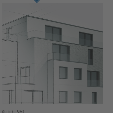
Prijava
Šta je to BIM?