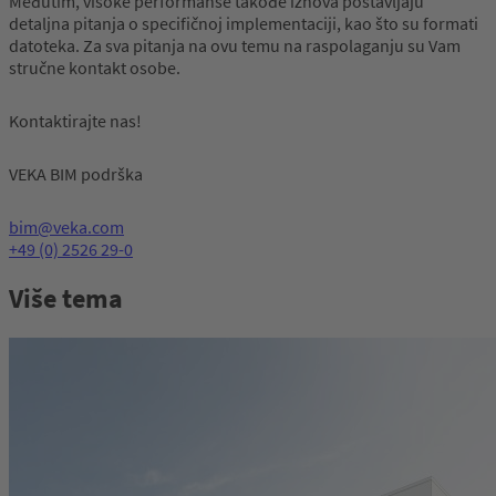
Međutim, visoke performanse takođe iznova postavljaju
detaljna pitanja o specifičnoj implementaciji, kao što su formati
datoteka. Za sva pitanja na ovu temu na raspolaganju su Vam
stručne kontakt osobe.
Kontaktirajte nas!
VEKA BIM podrška
bim@veka.com
+49 (0) 2526 29-0
Više tema