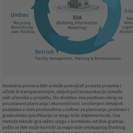
Dosledna primena BIM-a može poboljšati procese projekta i
učiniti ih transparentnijim, uključujući komunikaciju između
svih učesnika u projektu, što direktno ima pozitivan uticaj na
pouzdanost planiranja i ekonomičnost. Unošenjem detaljnih
podataka o svim proizvodima u softver za planiranje, predmeri i
građevinske specifikacije se mogu brže implementirati. Ova
metoda takođe igra važnu ulogu u kontekstu održive gradnje,
pošto se BIM može koristiti za mapiranje celokupnog životnog
ciklusa objekta - od tehničkog konsultovanja do rušenja.