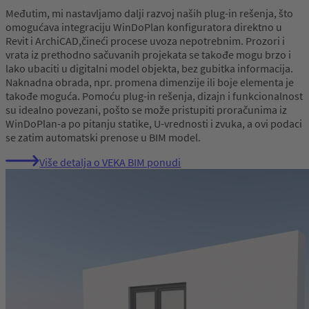
Međutim, mi nastavljamo dalji razvoj naših plug-in rešenja, što
omogućava integraciju WinDoPlan konfiguratora direktno u
Revit i ArchiCAD,čineći procese uvoza nepotrebnim. Prozori i
vrata iz prethodno sačuvanih projekata se takođe mogu brzo i
lako ubaciti u digitalni model objekta, bez gubitka informacija.
Naknadna obrada, npr. promena dimenzije ili boje elementa je
takođe moguća. Pomoću plug-in rešenja, dizajn i funkcionalnost
su idealno povezani, pošto se može pristupiti proračunima iz
WinDoPlan-a po pitanju statike, U-vrednosti i zvuka, a ovi podaci
se zatim automatski prenose u BIM model.
Više detalja o VEKA BIM ponudi