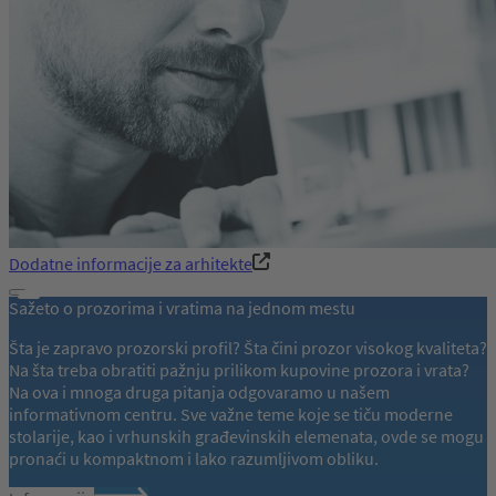
Dodatne informacije za arhitekte
Sažeto o prozorima i vratima na jednom mestu
Šta je zapravo prozorski profil? Šta čini prozor visokog kvaliteta?
Na šta treba obratiti pažnju prilikom kupovine prozora i vrata?
Na ova i mnoga druga pitanja odgovaramo u našem
informativnom centru. Sve važne teme koje se tiču moderne
stolarije, kao i vrhunskih građevinskih elemenata, ovde se mogu
pronaći u kompaktnom i lako razumljivom obliku.