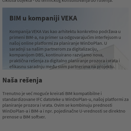
BIM u kompaniji VEKA
Kompanija VEKA Vas kao arhitektu konkretno podržava u
primeni BIM-a, na primer sa odgovarajućim interfejsom u
našoj online platformi za planiranje WinDoPlan. U
saradnji sa našim partnerom za digitalizaciju,
kompanijom DBS, kontinuirano razvijamo nova,
praktična rešenja za digitalno planiranje prozora i vrata i
efikasnu saradnju među svim partnerima na projektu.
Naša rešenja
WinDoPlan
Trenutno je već moguće kreirati BIM kompatibilne i
standardizovane IFC datoteke u WinDoPlan-u, našoj platformi za
planiranje prozora i vrata. Ovim se kombinuju prednosti
WinDoPlan-a i BIM-a i npr. pojedinačne U-vrednosti se direktno
prenose u BIM softver.