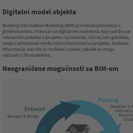
Digitalni model objekta
Building Information Modeling (BIM) je metoda planiranja u
građevinarstvu. Fokus je na digitalnim modelima, koji sadrže sve
relevantne podatke o projektu i proizvodu. Oni se, bez gubitaka,
mogu razmenjivati među svim učesnicima na projektu. Dodatne
informacije, kao što su troškovi i rokovi, takođe se mogu
sačuvati u 3D modelima.
Neograničene mogućnosti sa BIM-om