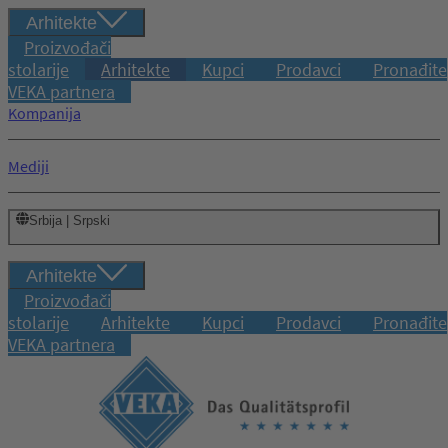
Arhitekte
Proizvođači
stolarije
Arhitekte
Kupci
Prodavci
Pronađite
VEKA partnera
Kompanija
Mediji
Srbija | Srpski
Arhitekte
Proizvođači
stolarije
Arhitekte
Kupci
Prodavci
Pronađite
VEKA partnera