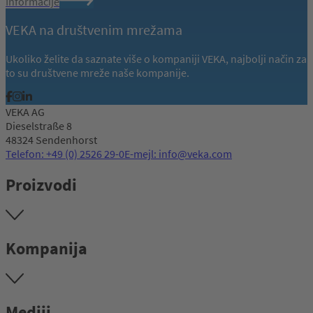
Informacije
VEKA na društvenim mrežama
Ukoliko želite da saznate više o kompaniji VEKA, najbolji način za
to su društvene mreže naše kompanije.
VEKA AG
Dieselstraße 8
48324 Sendenhorst
Telefon: +49 (0) 2526 29-0
E-mejl: info@veka.com
Proizvodi
Kompanija
Mediji