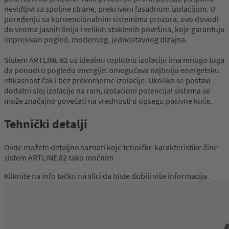
nevidljivi sa spoljne strane, prekriveni fasadnom izolacijom. U
poređenju sa konvencionalnim sistemima prozora, ovo dovodi
do veoma jasnih linija i velikih staklenih površina, koje garantuju
impresivan pogled, modernog, jednostavnog dizajna.
Sistem ARTLINE 82 uz idealnu toplotnu izolaciju ima mnogo toga
da ponudi u pogledu energije: omogućava najbolju energetsku
efikasnost čak i bez prekomerne izolacije. Ukoliko se postavi
dodatni sloj izolacije na ram, izolacioni potencijal sistema se
može značajno povećati na vrednosti u opsegu pasivne kuće.
Tehnički detalji
Ovde možete detaljno saznati koje tehničke karakteristike čine
sistem ARTLINE 82 tako moćnim
Kliknite na info tačku na slici da biste dobili više informacija.