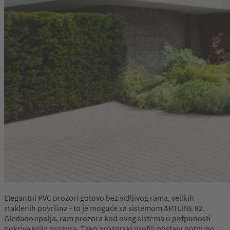
Elegantni PVC prozori gotovo bez vidljivog rama, velikih
staklenih površina - to je moguće sa sistemom ARTLINE 82.
Gledano spolja, ram prozora kod ovog sistema u potpunosti
pokriva krilo prozora. Tako prozorski profili postaju potpuno