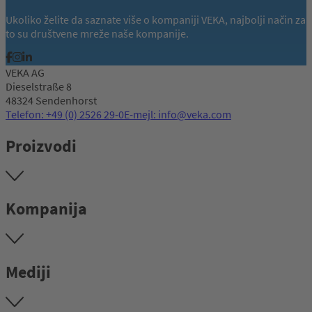
Ukoliko želite da saznate više o kompaniji VEKA, najbolji način za
to su društvene mreže naše kompanije.
VEKA AG
Dieselstraße 8
48324 Sendenhorst
Telefon: +49 (0) 2526 29-0
E-mejl: info@veka.com
Proizvodi
Kompanija
Mediji