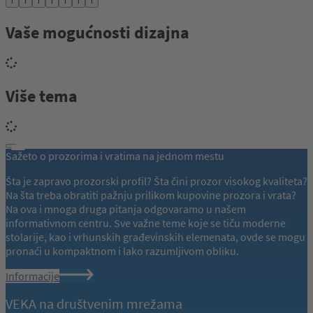
i
i
i
i
i
i
i
Vaše mogućnosti dizajna
Više tema
Sažeto o prozorima i vratima na jednom mestu
Šta je zapravo prozorski profil? Šta čini prozor visokog kvaliteta?
Na šta treba obratiti pažnju prilikom kupovine prozora i vrata?
Na ova i mnoga druga pitanja odgovaramo u našem
informativnom centru. Sve važne teme koje se tiču moderne
stolarije, kao i vrhunskih građevinskih elemenata, ovde se mogu
pronaći u kompaktnom i lako razumljivom obliku.
Informacije
VEKA na društvenim mrežama