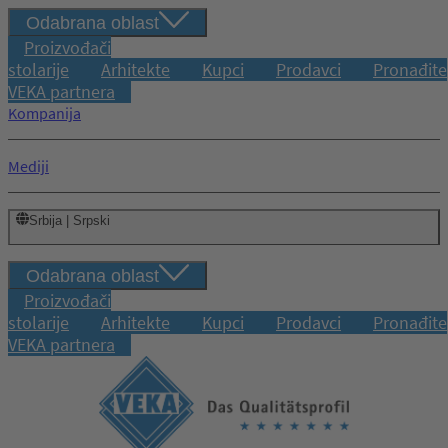
Odabrana oblast
Proizvođači
stolarije
Arhitekte
Kupci
Prodavci
Pronađite
VEKA partnera
Kompanija
Mediji
Srbija | Srpski
Odabrana oblast
Proizvođači
stolarije
Arhitekte
Kupci
Prodavci
Pronađite
VEKA partnera