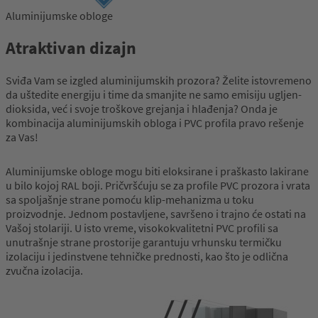
Aluminijumske obloge
Atraktivan dizajn
Sviđa Vam se izgled aluminijumskih prozora? Želite istovremeno
da uštedite energiju i time da smanjite ne samo emisiju ugljen-
dioksida, već i svoje troškove grejanja i hlađenja? Onda je
kombinacija aluminijumskih obloga i PVC profila pravo rešenje
za Vas!
Aluminijumske obloge mogu biti eloksirane i praškasto lakirane
u bilo kojoj RAL boji. Pričvršćuju se za profile PVC prozora i vrata
sa spoljašnje strane pomoću klip-mehanizma u toku
proizvodnje. Jednom postavljene, savršeno i trajno će ostati na
Vašoj stolariji. U isto vreme, visokokvalitetni PVC profili sa
unutrašnje strane prostorije garantuju vrhunsku termičku
izolaciju i jedinstvene tehničke prednosti, kao što je odlična
zvučna izolacija.