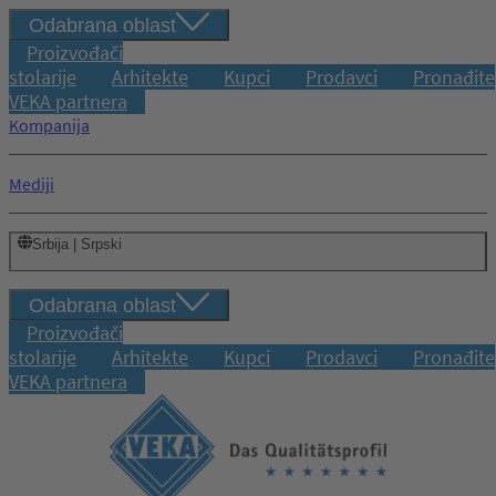
Odabrana oblast
Proizvođači
stolarije
Arhitekte
Kupci
Prodavci
Pronađite
VEKA partnera
Kompanija
Mediji
Srbija | Srpski
Odabrana oblast
Proizvođači
stolarije
Arhitekte
Kupci
Prodavci
Pronađite
VEKA partnera