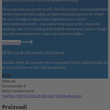
Sažeto o prozorima i vratima na jednom mestu
Šta je zapravo prozorski profil? Šta čini prozor visokog kvaliteta?
Na šta treba obratiti pažnju prilikom kupovine prozora i vrata?
Na ova i mnoga druga pitanja odgovaramo u našem
informativnom centru. Sve važne teme koje se tiču moderne
stolarije, kao i vrhunskih građevinskih elemenata, ovde se mogu
pronaći u kompaktnom i lako razumljivom obliku.
Informacije
VEKA na društvenim mrežama
Ukoliko želite da saznate više o kompaniji VEKA, najbolji način za
to su društvene mreže naše kompanije.
VEKA AG
Dieselstraße 8
48324 Sendenhorst
Telefon: +49 (0) 2526 29-0
E-mejl: info@veka.com
Proizvodi