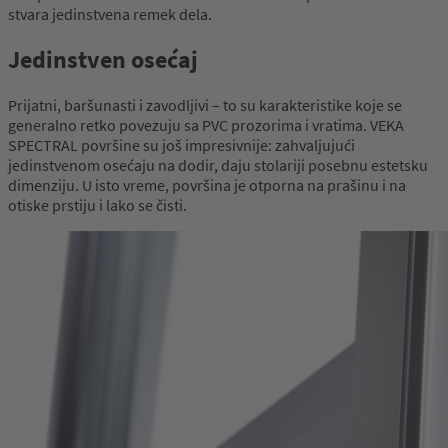
stvara jedinstvena remek dela.
Jedinstven osećaj
Prijatni, baršunasti i zavodljivi – to su karakteristike koje se
generalno retko povezuju sa PVC prozorima i vratima. VEKA
SPECTRAL površine su još impresivnije: zahvaljujući
jedinstvenom osećaju na dodir, daju stolariji posebnu estetsku
dimenziju. U isto vreme, površina je otporna na prašinu i na
otiske prstiju i lako se čisti.