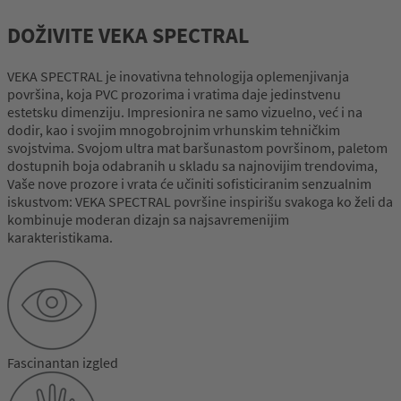
DOŽIVITE VEKA SPECTRAL
VEKA SPECTRAL je inovativna tehnologija oplemenjivanja
površina, koja PVC prozorima i vratima daje jedinstvenu
estetsku dimenziju. Impresionira ne samo vizuelno, već i na
dodir, kao i svojim mnogobrojnim vrhunskim tehničkim
svojstvima. Svojom ultra mat baršunastom površinom, paletom
dostupnih boja odabranih u skladu sa najnovijim trendovima,
Vaše nove prozore i vrata će učiniti sofisticiranim senzualnim
iskustvom: VEKA SPECTRAL površine inspirišu svakoga ko želi da
kombinuje moderan dizajn sa najsavremenijim
karakteristikama.
Fascinantan izgled