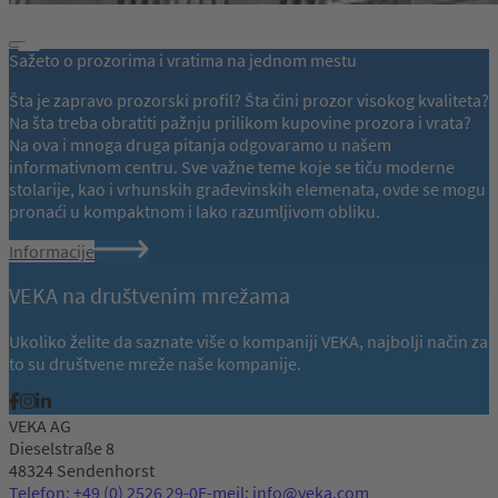
Sažeto o prozorima i vratima na jednom mestu
Šta je zapravo prozorski profil? Šta čini prozor visokog kvaliteta?
Na šta treba obratiti pažnju prilikom kupovine prozora i vrata?
Na ova i mnoga druga pitanja odgovaramo u našem
informativnom centru. Sve važne teme koje se tiču moderne
stolarije, kao i vrhunskih građevinskih elemenata, ovde se mogu
pronaći u kompaktnom i lako razumljivom obliku.
Informacije
VEKA na društvenim mrežama
Ukoliko želite da saznate više o kompaniji VEKA, najbolji način za
to su društvene mreže naše kompanije.
VEKA AG
Dieselstraße 8
48324 Sendenhorst
Telefon: +49 (0) 2526 29-0
E-mejl: info@veka.com