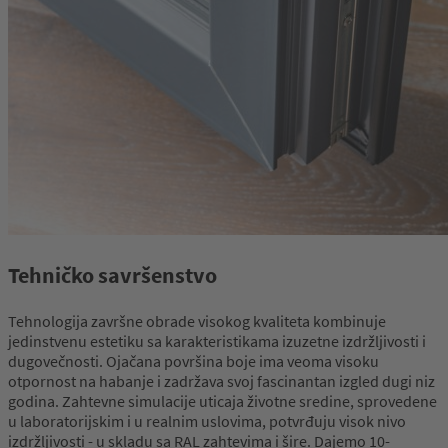
Tehničko savršenstvo
Tehnologija završne obrade visokog kvaliteta kombinuje
jedinstvenu estetiku sa karakteristikama izuzetne izdržljivosti i
dugovečnosti. Ojačana površina boje ima veoma visoku
otpornost na habanje i zadržava svoj fascinantan izgled dugi niz
godina. Zahtevne simulacije uticaja životne sredine, sprovedene
u laboratorijskim i u realnim uslovima, potvrđuju visok nivo
izdržljivosti - u skladu sa RAL zahtevima i šire. Dajemo 10-