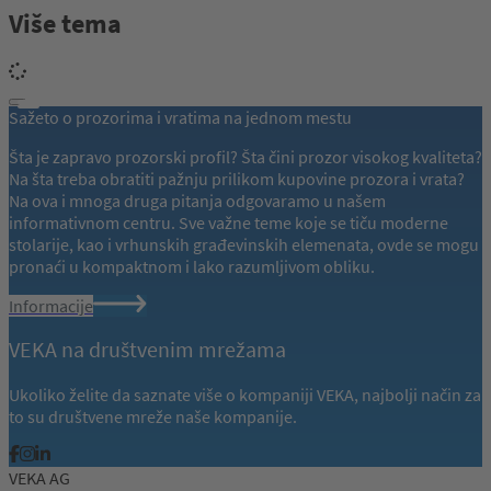
Više tema
Sažeto o prozorima i vratima na jednom mestu
Šta je zapravo prozorski profil? Šta čini prozor visokog kvaliteta?
Na šta treba obratiti pažnju prilikom kupovine prozora i vrata?
Na ova i mnoga druga pitanja odgovaramo u našem
informativnom centru. Sve važne teme koje se tiču moderne
stolarije, kao i vrhunskih građevinskih elemenata, ovde se mogu
pronaći u kompaktnom i lako razumljivom obliku.
Informacije
VEKA na društvenim mrežama
Ukoliko želite da saznate više o kompaniji VEKA, najbolji način za
to su društvene mreže naše kompanije.
VEKA AG