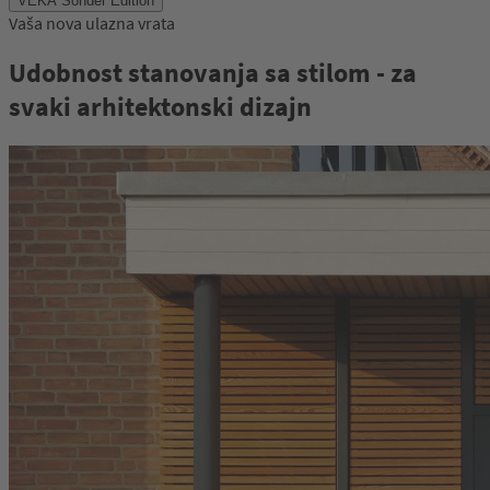
VEKA Sonder Edition
of
Vaša nova ulazna vrata
47
Udobnost stanovanja sa stilom - za
svaki arhitektonski dizajn