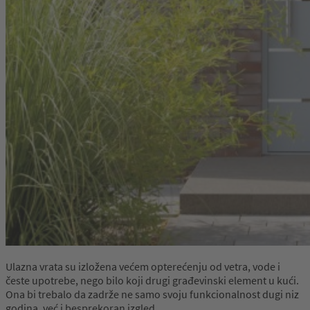
Ulazna vrata su izložena većem opterećenju od vetra, vode i
česte upotrebe, nego bilo koji drugi građevinski element u kući.
Ona bi trebalo da zadrže ne samo svoju funkcionalnost dugi niz
godina, već i besprekoran izgled.