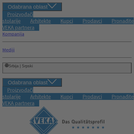
Odabrana oblast
Proizvođači
stolarije
Arhitekte
Kupci
Prodavci
Pronađite
VEKA partnera
Kompanija
Mediji
Srbija | Srpski
Odabrana oblast
Proizvođači
stolarije
Arhitekte
Kupci
Prodavci
Pronađite
VEKA partnera