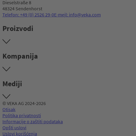
Dieselstraße 8
48324 Sendenhorst
Telefon: +49 (0) 2526 29-0
E-mejl: info@veka.com
Proizvodi
Kompanija
Mediji
© VEKA AG 2024-2026
Otisak
Politika privatnosti
Informacije o zaštiti podataka
Opšti uslovi
Uslovi korišćenja