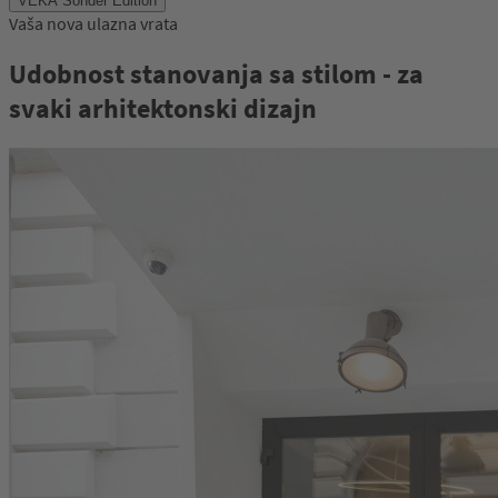
VEKA Sonder Edition
of
Vaša nova ulazna vrata
47
Udobnost stanovanja sa stilom - za
svaki arhitektonski dizajn