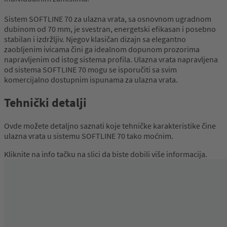
Sistem SOFTLINE 70 za ulazna vrata, sa osnovnom ugradnom
dubinom od 70 mm, je svestran, energetski efikasan i posebno
stabilan i izdržljiv. Njegov klasičan dizajn sa elegantno
zaobljenim ivicama čini ga idealnom dopunom prozorima
napravljenim od istog sistema profila. Ulazna vrata napravljena
od sistema SOFTLINE 70 mogu se isporučiti sa svim
komercijalno dostupnim ispunama za ulazna vrata.
Tehnički detalji
Ovde možete detaljno saznati koje tehničke karakteristike čine
ulazna vrata u sistemu SOFTLINE 70 tako moćnim.
Kliknite na info tačku na slici da biste dobili više informacija.