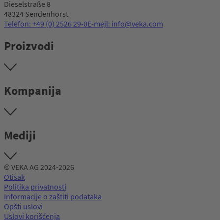
Dieselstraße 8
48324 Sendenhorst
Telefon: +49 (0) 2526 29-0
E-mejl: info@veka.com
Proizvodi
Kompanija
Mediji
© VEKA AG 2024-2026
Otisak
Politika privatnosti
Informacije o zaštiti podataka
Opšti uslovi
Uslovi korišćenja