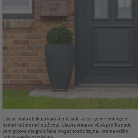
Ulazna vrata oblikuju karakter fasade kuće i govore mnogo o
nama i našem načinu života. Ulazna vrata od VEKA profila nude
Vam gotovo neograničene mogućnosti dizajna - prema Vašim
individualnim zamislima.