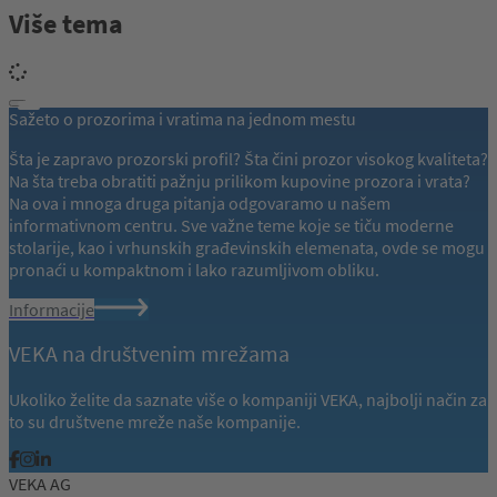
Više tema
Sažeto o prozorima i vratima na jednom mestu
Šta je zapravo prozorski profil? Šta čini prozor visokog kvaliteta?
Na šta treba obratiti pažnju prilikom kupovine prozora i vrata?
Na ova i mnoga druga pitanja odgovaramo u našem
informativnom centru. Sve važne teme koje se tiču moderne
stolarije, kao i vrhunskih građevinskih elemenata, ovde se mogu
pronaći u kompaktnom i lako razumljivom obliku.
Informacije
VEKA na društvenim mrežama
Ukoliko želite da saznate više o kompaniji VEKA, najbolji način za
to su društvene mreže naše kompanije.
VEKA AG