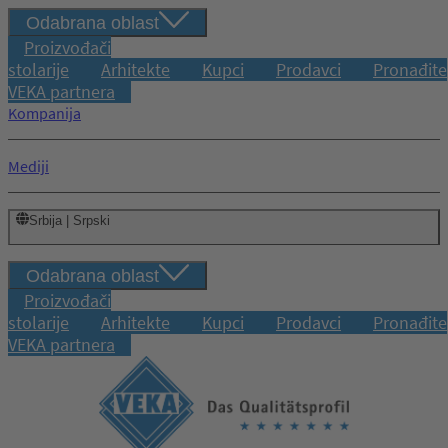
Odabrana oblast
Proizvođači
stolarije
Arhitekte
Kupci
Prodavci
Pronađite
VEKA partnera
Kompanija
Mediji
Srbija | Srpski
Odabrana oblast
Proizvođači
stolarije
Arhitekte
Kupci
Prodavci
Pronađite
VEKA partnera