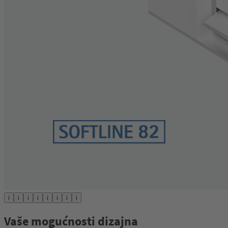
i
i
i
i
i
i
i
i
Vaše mogućnosti dizajna