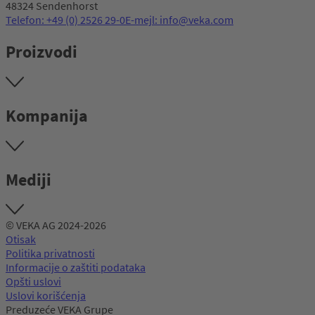
48324 Sendenhorst
Telefon: +49 (0) 2526 29-0
E-mejl: info@veka.com
Proizvodi
Kompanija
Mediji
© VEKA AG 2024-2026
Otisak
Politika privatnosti
Informacije o zaštiti podataka
Opšti uslovi
Uslovi korišćenja
Preduzeće VEKA Grupe