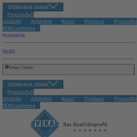
Odabrana oblast
Proizvođači
stolarije
Arhitekte
Kupci
Prodavci
Pronađite
VEKA partnera
Kompanija
Mediji
Srbija | Srpski
Odabrana oblast
Proizvođači
stolarije
Arhitekte
Kupci
Prodavci
Pronađite
VEKA partnera