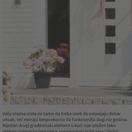
Vaša ulazna vrata ne samo da treba uvek da ostavljaju dobar
utisak, već moraju besprekorno da funkcionišu dugi niz godina.
Nijedan drugi građevinski element u kući nije izložen tako
velikim opterećenjima vetra, vremenskim prilikama i čestoj