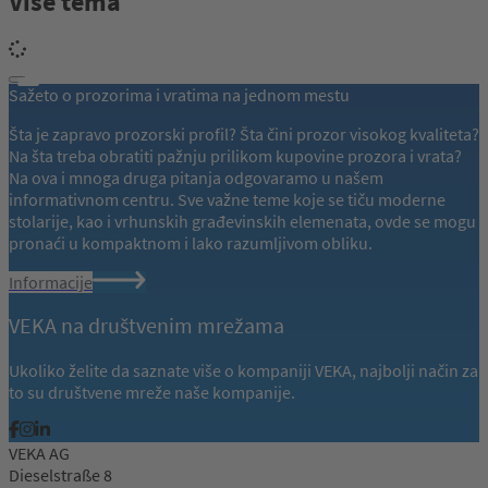
Više tema
Sažeto o prozorima i vratima na jednom mestu
Šta je zapravo prozorski profil? Šta čini prozor visokog kvaliteta?
Na šta treba obratiti pažnju prilikom kupovine prozora i vrata?
Na ova i mnoga druga pitanja odgovaramo u našem
informativnom centru. Sve važne teme koje se tiču moderne
stolarije, kao i vrhunskih građevinskih elemenata, ovde se mogu
pronaći u kompaktnom i lako razumljivom obliku.
Informacije
VEKA na društvenim mrežama
Ukoliko želite da saznate više o kompaniji VEKA, najbolji način za
to su društvene mreže naše kompanije.
VEKA AG
Dieselstraße 8