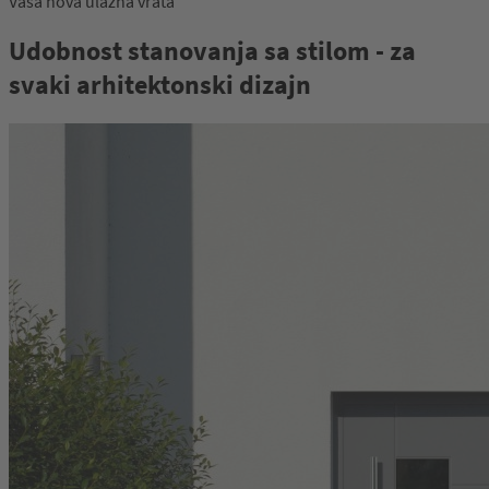
Vaša nova ulazna vrata
47
Udobnost stanovanja sa stilom - za
svaki arhitektonski dizajn