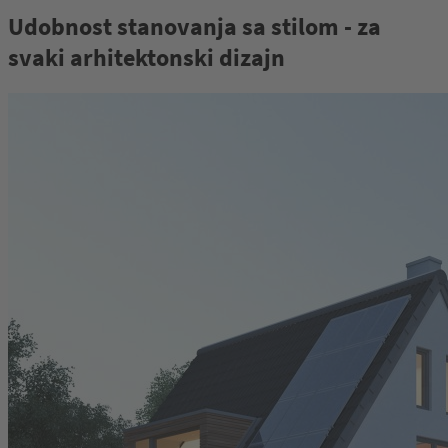
47
Udobnost stanovanja sa stilom - za
svaki arhitektonski dizajn