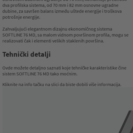
dva profilska sistema, od 70 mm i 82 mm osnovne ugradne
dubine, za savršen balans između uštede energije i troškova
potrošnje energije.
Zahvaljujući elegantnom dizajnu ekonomičnog sistema
SOFTLINE 76 MD, sa malom vidnom površinom profila, mogu se
realizovati čak i elementi velikih staklenih površina.
Tehnički detalji
Ovde možete detaljno saznati koje tehničke karakteristike čine
sistem SOFTLINE 76 MD tako moćnim.
Kliknite na info tačku na slici da biste dobili više informacija.