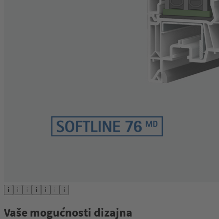
i
i
i
i
i
i
i
Vaše mogućnosti dizajna