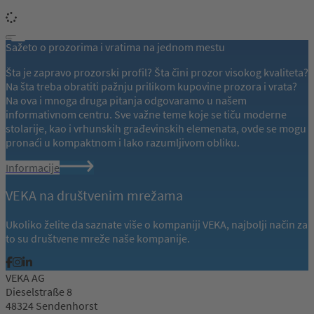
Sažeto o prozorima i vratima na jednom mestu
Šta je zapravo prozorski profil? Šta čini prozor visokog kvaliteta?
Na šta treba obratiti pažnju prilikom kupovine prozora i vrata?
Na ova i mnoga druga pitanja odgovaramo u našem
informativnom centru. Sve važne teme koje se tiču moderne
stolarije, kao i vrhunskih građevinskih elemenata, ovde se mogu
pronaći u kompaktnom i lako razumljivom obliku.
Informacije
VEKA na društvenim mrežama
Ukoliko želite da saznate više o kompaniji VEKA, najbolji način za
to su društvene mreže naše kompanije.
VEKA AG
Dieselstraße 8
48324 Sendenhorst