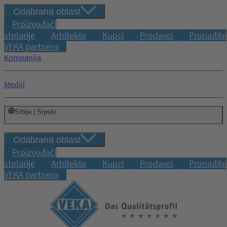
Odabrana oblast
Proizvođači
stolarije
Arhitekte
Kupci
Prodavci
Pronađite
VEKA partnera
Kompanija
Mediji
Srbija | Srpski
Odabrana oblast
Proizvođači
stolarije
Arhitekte
Kupci
Prodavci
Pronađite
VEKA partnera