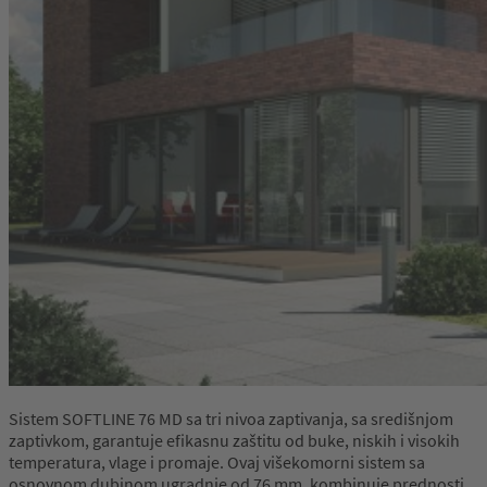
Sistem SOFTLINE 76 MD sa tri nivoa zaptivanja, sa središnjom
zaptivkom, garantuje efikasnu zaštitu od buke, niskih i visokih
temperatura, vlage i promaje. Ovaj višekomorni sistem sa
osnovnom dubinom ugradnje od 76 mm, kombinuje prednosti