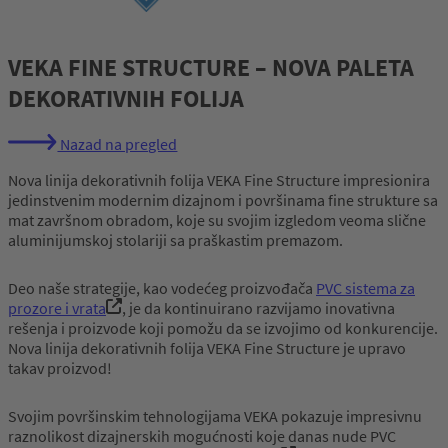
VEKA FINE STRUCTURE – NOVA PALETA
DEKORATIVNIH FOLIJA
Nazad na pregled
Nova linija dekorativnih folija VEKA Fine Structure impresionira
jedinstvenim modernim dizajnom i površinama fine strukture sa
mat završnom obradom, koje su svojim izgledom veoma slične
aluminijumskoj stolariji sa praškastim premazom.
Deo naše strategije, kao vodećeg proizvođača
PVC sistema za
prozore i vrata
, je da kontinuirano razvijamo inovativna
rešenja i proizvode koji pomožu da se izvojimo od konkurencije.
Nova linija dekorativnih folija VEKA Fine Structure je upravo
takav proizvod!
Svojim površinskim tehnologijama VEKA pokazuje impresivnu
raznolikost dizajnerskih mogućnosti koje danas nude PVC