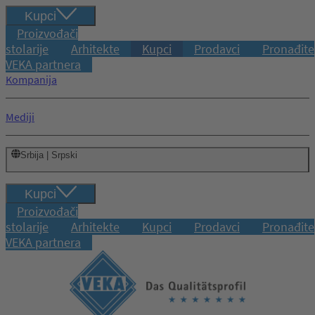
Kupci
Proizvođači
stolarije
Arhitekte
Kupci
Prodavci
Pronađite
VEKA partnera
Kompanija
Mediji
Srbija | Srpski
Kupci
Proizvođači
stolarije
Arhitekte
Kupci
Prodavci
Pronađite
VEKA partnera