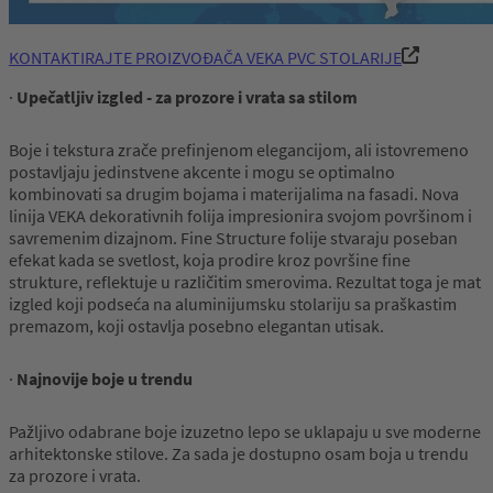
KONTAKTIRAJTE PROIZVOĐAČA VEKA PVC STOLARIJE
·
Upečatljiv izgled - za prozore i vrata sa stilom
Boje i tekstura zrače prefinjenom elegancijom, ali istovremeno
postavljaju jedinstvene akcente i mogu se optimalno
kombinovati sa drugim bojama i materijalima na fasadi. Nova
linija VEKA dekorativnih folija impresionira svojom površinom i
savremenim dizajnom. Fine Structure folije stvaraju poseban
efekat kada se svetlost, koja prodire kroz površine fine
strukture, reflektuje u različitim smerovima. Rezultat toga je mat
izgled koji podseća na aluminijumsku stolariju sa praškastim
premazom, koji ostavlja posebno elegantan utisak.
·
Najnovije boje u trendu
Pažljivo odabrane boje izuzetno lepo se uklapaju u sve moderne
arhitektonske stilove. Za sada je dostupno osam boja u trendu
za prozore i vrata.