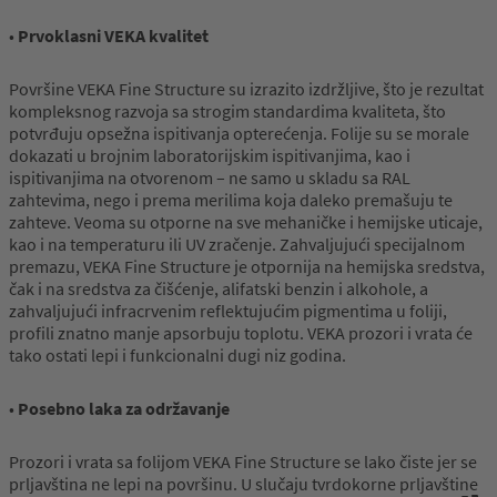
•
Prvoklasni VEKA kvalitet
Površine VEKA Fine Structure su izrazito izdržljive, što je rezultat
kompleksnog razvoja sa strogim standardima kvaliteta, što
potvrđuju opsežna ispitivanja opterećenja. Folije su se morale
dokazati u brojnim laboratorijskim ispitivanjima, kao i
ispitivanjima na otvorenom – ne samo u skladu sa RAL
zahtevima, nego i prema merilima koja daleko premašuju te
zahteve. Veoma su otporne na sve mehaničke i hemijske uticaje,
kao i na temperaturu ili UV zračenje. Zahvaljujući specijalnom
premazu, VEKA Fine Structure je otpornija na hemijska sredstva,
čak i na sredstva za čišćenje, alifatski benzin i alkohole, a
zahvaljujući infracrvenim reflektujućim pigmentima u foliji,
profili znatno manje apsorbuju toplotu. VEKA prozori i vrata će
tako ostati lepi i funkcionalni dugi niz godina.
•
Posebno laka za održavanje
Prozori i vrata sa folijom VEKA Fine Structure se lako čiste jer se
prljavština ne lepi na površinu. U slučaju tvrdokorne prljavštine