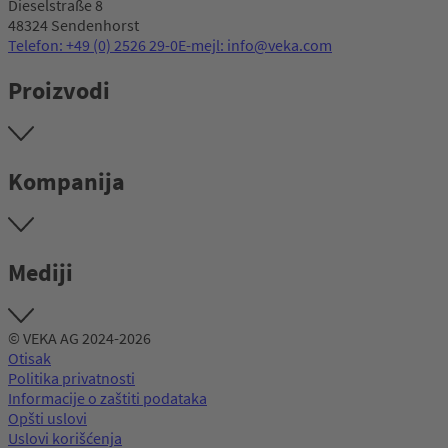
Dieselstraße 8
48324 Sendenhorst
Telefon: +49 (0) 2526 29-0
E-mejl: info@veka.com
Proizvodi
Kompanija
Mediji
© VEKA AG 2024-2026
Otisak
Politika privatnosti
Informacije o zaštiti podataka
Opšti uslovi
Uslovi korišćenja