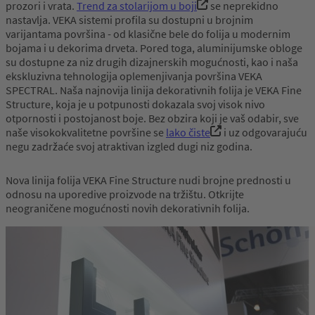
prozori i vrata.
Trend za stolarijom u boji
se neprekidno
nastavlja. VEKA sistemi profila su dostupni u brojnim
varijantama površina - od klasične bele do folija u modernim
bojama i u dekorima drveta. Pored toga, aluminijumske obloge
su dostupne za niz drugih dizajnerskih mogućnosti, kao i naša
ekskluzivna tehnologija oplemenjivanja površina VEKA
SPECTRAL. Naša najnovija linija dekorativnih folija je VEKA Fine
Structure, koja je u potpunosti dokazala svoj visok nivo
otpornosti i postojanost boje. Bez obzira koji je vaš odabir, sve
naše visokokvalitetne površine se
lako čiste
i uz odgovarajuću
negu zadržaće svoj atraktivan izgled dugi niz godina.
Nova linija folija VEKA Fine Structure nudi brojne prednosti u
odnosu na uporedive proizvode na tržištu. Otkrijte
neograničene mogućnosti novih dekorativnih folija.