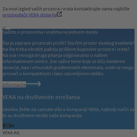
Za novi izgled vaših prozora i vrata kontaktirajte vama najbliže
proizvođače VEKA stolarije
.
Sažeto o prozorima i vratima na jednom mestu
Šta je zapravo prozorski profil? Šta čini prozor visokog kvaliteta?
Na šta treba obratiti pažnju prilikom kupovine prozora i vrata?
Na ova i mnoga druga pitanja odgovaramo u našem
informativnom centru. Sve važne teme koje se tiču moderne
stolarije, kao i vrhunskih građevinskih elemenata, ovde se mogu
pronaći u kompaktnom i lako razumljivom obliku.
Informacije
VEKA na društvenim mrežama
Ukoliko želite da saznate više o kompaniji VEKA, najbolji način za
to su društvene mreže naše kompanije.
VEKA AG