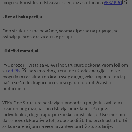
mogu se koristiti sredstva za čišćenje iz asortimana
VEKAPRO
.
•
Bez otisaka prstiju
Fino strukturirane površine, veoma otporne na prljanje, ne
ostavljaju prostora za otiske prstiju.
·
Održivi materijal
PVC prozori i vrata sa VEKA Fine Structure dekorativnom folijom
su
održivi
, ne samo zbog trenutne uštede energije. Oni se
mogu lako reciklirati na kraju svog dugog veka trajanja – na taj
način se štede dragoceni resursi i garantuje održivost u
budućnosti.
VEKA Fine Structure postavlja standarde u pogledu kvaliteta i
izvanrednog dizajna i predstavlja pouzdano rešenje za
individualne, dugotrajne prozorske konstrukcije. Uvereni smo
da će nove dekorativne folije obezbediti bitnu prednost u borbi
sa konkurencijom na veoma zahtevnom tržištu stolarije.