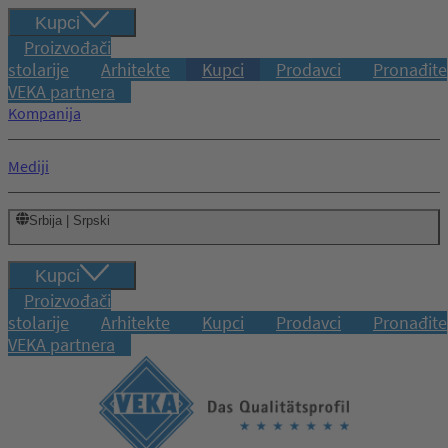
Kupci
Proizvođači
stolarije
Arhitekte
Kupci
Prodavci
Pronađite
VEKA partnera
Kompanija
Mediji
Srbija | Srpski
Kupci
Proizvođači
stolarije
Arhitekte
Kupci
Prodavci
Pronađite
VEKA partnera