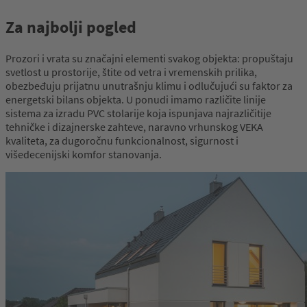
Za najbolji pogled
Prozori i vrata su značajni elementi svakog objekta: propuštaju
svetlost u prostorije, štite od vetra i vremenskih prilika,
obezbeđuju prijatnu unutrašnju klimu i odlučujući su faktor za
energetski bilans objekta. U ponudi imamo različite linije
sistema za izradu PVC stolarije koja ispunjava najrazličitije
tehničke i dizajnerske zahteve, naravno vrhunskog VEKA
kvaliteta, za dugoročnu funkcionalnost, sigurnost i
višedecenijski komfor stanovanja.