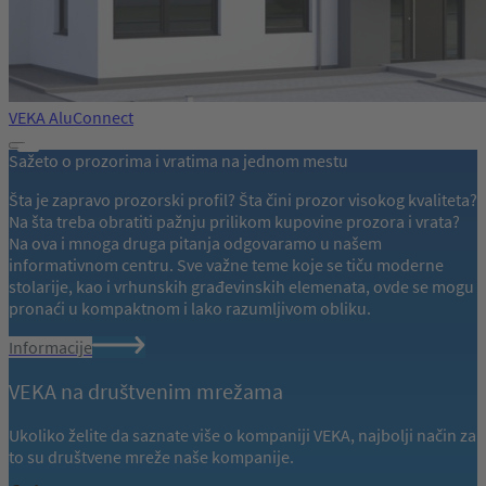
VEKA AluConnect
Sažeto o prozorima i vratima na jednom mestu
Šta je zapravo prozorski profil? Šta čini prozor visokog kvaliteta?
Na šta treba obratiti pažnju prilikom kupovine prozora i vrata?
Na ova i mnoga druga pitanja odgovaramo u našem
informativnom centru. Sve važne teme koje se tiču moderne
stolarije, kao i vrhunskih građevinskih elemenata, ovde se mogu
pronaći u kompaktnom i lako razumljivom obliku.
Informacije
VEKA na društvenim mrežama
Ukoliko želite da saznate više o kompaniji VEKA, najbolji način za
to su društvene mreže naše kompanije.