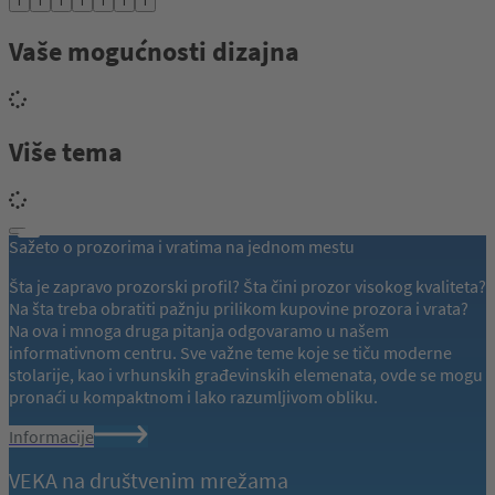
i
i
i
i
i
i
i
Vaše mogućnosti dizajna
Više tema
Sažeto o prozorima i vratima na jednom mestu
Šta je zapravo prozorski profil? Šta čini prozor visokog kvaliteta?
Na šta treba obratiti pažnju prilikom kupovine prozora i vrata?
Na ova i mnoga druga pitanja odgovaramo u našem
informativnom centru. Sve važne teme koje se tiču moderne
stolarije, kao i vrhunskih građevinskih elemenata, ovde se mogu
pronaći u kompaktnom i lako razumljivom obliku.
Informacije
VEKA na društvenim mrežama