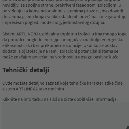
nevidljivi sa spoljne strane, prekriveni fasadnom izolacijom. U
poređenju sa konvencionalnim sistemima prozora, ovo dovodi
do veoma jasnih linija i velikih staklenih površina, koje garantuju
impresivan pogled, modernog, jednostavnog dizajna.
Sistem ARTLINE 82 uz idealnu toplotnu izolaciju ima mnogo toga
da ponudi u pogledu energije: omogućava najbolju energetsku
efikasnost čak i bez prekomerne izolacije. Ukoliko se postavi
dodatni sloj izolacije na ram, izolacioni potencijal sistema se
može značajno povećati na vrednosti u opsegu pasivne kuće.
Tehnički detalji
Ovde možete detaljno saznati koje tehničke karakteristike čine
sistem ARTLINE 82 tako moćnim
Kliknite na info tačku na slici da biste dobili više informacija.