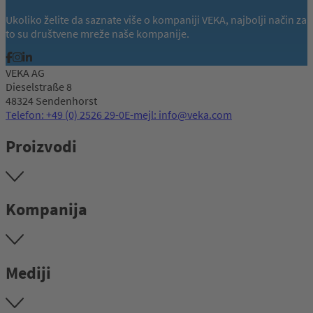
Ukoliko želite da saznate više o kompaniji VEKA, najbolji način za
to su društvene mreže naše kompanije.
VEKA AG
Dieselstraße 8
48324 Sendenhorst
Telefon: +49 (0) 2526 29-0
E-mejl: info@veka.com
Proizvodi
Kompanija
Mediji