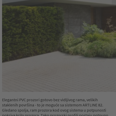
Elegantni PVC prozori gotovo bez vidljivog rama, velikih
staklenih površina - to je moguće sa sistemom ARTLINE 82.
Gledano spolja, ram prozora kod ovog sistema u potpunosti
pokriva krilo prozora. Tako prozorski profili postaju potpuno