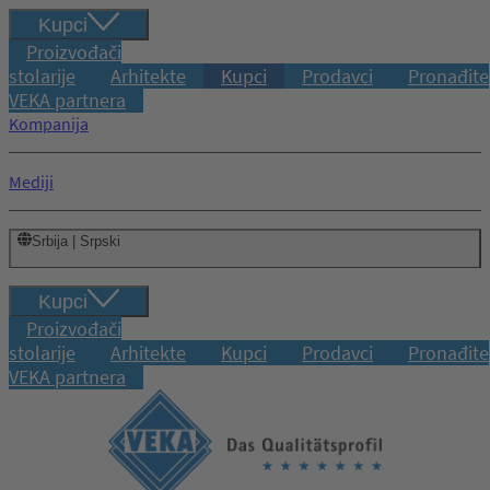
Kupci
Proizvođači
stolarije
Arhitekte
Kupci
Prodavci
Pronađite
VEKA partnera
Kompanija
Mediji
Srbija | Srpski
Kupci
Proizvođači
stolarije
Arhitekte
Kupci
Prodavci
Pronađite
VEKA partnera