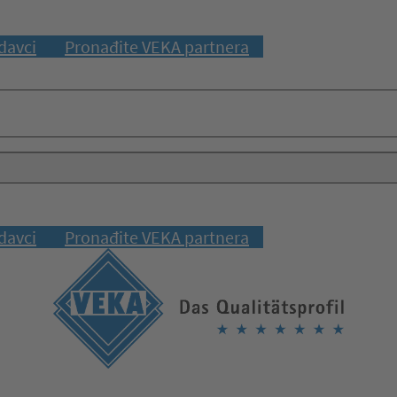
davci
Pronađite VEKA partnera
davci
Pronađite VEKA partnera