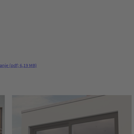
anje
(pdf; 6,19 MB)