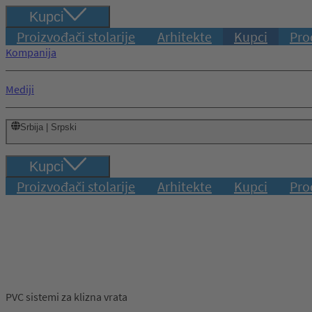
Kupci
Proizvođači stolarije
Arhitekte
Kupci
Pro
Kompanija
Mediji
Srbija | Srpski
Kupci
Proizvođači stolarije
Arhitekte
Kupci
Pro
PVC sistemi za klizna vrata