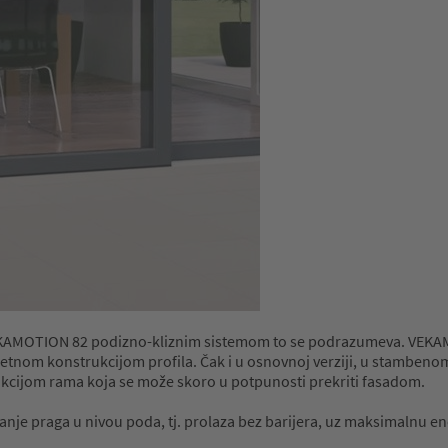
 VEKAMOTION 82 podizno-kliznim sistemom to se podrazumeva. VEKA
nom konstrukcijom profila. Čak i u osnovnoj verziji, u stambenom 
kcijom rama koja se može skoro u potpunosti prekriti fasadom.
je praga u nivou poda, tj. prolaza bez barijera, uz maksimalnu en