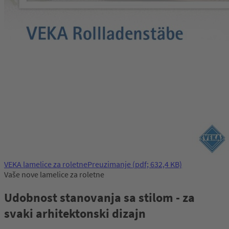
VEKA lamelice za roletne
Preuzimanje
(pdf; 632,4 KB)
Vaše nove lamelice za roletne
Udobnost stanovanja sa stilom - za
svaki arhitektonski dizajn