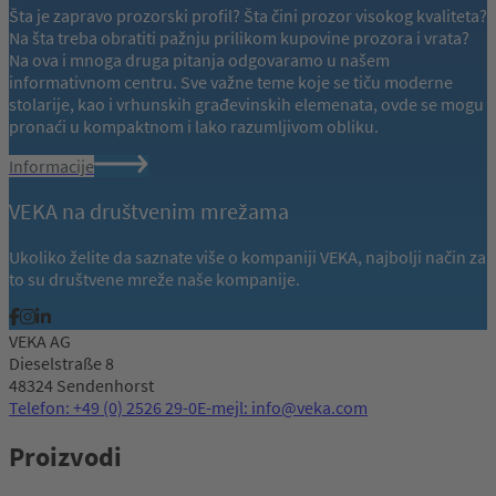
Šta je zapravo prozorski profil? Šta čini prozor visokog kvaliteta?
Na šta treba obratiti pažnju prilikom kupovine prozora i vrata?
Na ova i mnoga druga pitanja odgovaramo u našem
informativnom centru. Sve važne teme koje se tiču moderne
stolarije, kao i vrhunskih građevinskih elemenata, ovde se mogu
pronaći u kompaktnom i lako razumljivom obliku.
Informacije
VEKA na društvenim mrežama
Ukoliko želite da saznate više o kompaniji VEKA, najbolji način za
to su društvene mreže naše kompanije.
VEKA AG
Dieselstraße 8
48324 Sendenhorst
Telefon: +49 (0) 2526 29-0
E-mejl: info@veka.com
Proizvodi