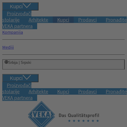
Kupci
Proizvođači
stolarije
Arhitekte
Kupci
Prodavci
Pronađite
VEKA partnera
Kompanija
Mediji
Srbija | Srpski
Kupci
Proizvođači
stolarije
Arhitekte
Kupci
Prodavci
Pronađite
VEKA partnera