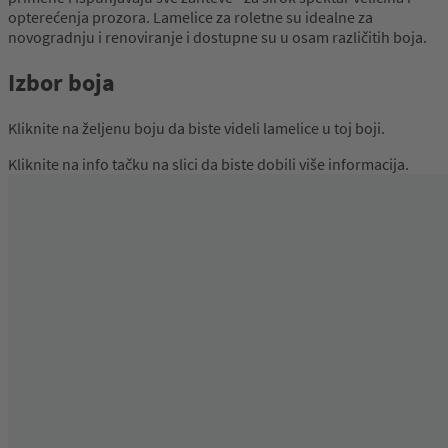
opterećenja prozora. Lamelice za roletne su idealne za
novogradnju i renoviranje i dostupne su u osam različitih boja.
Izbor boja
Kliknite na željenu boju da biste videli lamelice u toj boji.
Kliknite na info tačku na slici da biste dobili više informacija.