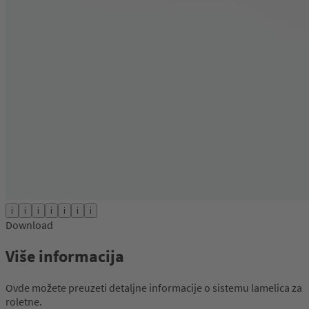
i
i
i
i
i
i
i
Download
Više informacija
Ovde možete preuzeti detaljne informacije o sistemu lamelica za
roletne.