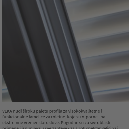
VEKA nudi široku paletu profila za visokokvalitetne i
funkcionalne lamelice za roletne, koje su otporne i na
ekstremne vremenske uslove. Pogodne su za sve oblasti
primene i ispunjavaju sve zahteve - za širok spektar veličina i