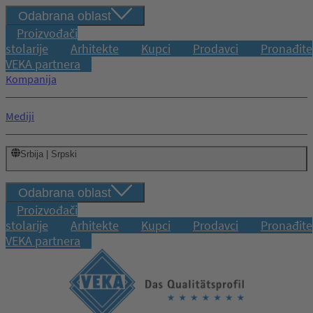
Odabrana oblast
Proizvođači
stolarije
Arhitekte
Kupci
Prodavci
Pronađite
VEKA partnera
Kompanija
Mediji
Srbija | Srpski
Odabrana oblast
Proizvođači
stolarije
Arhitekte
Kupci
Prodavci
Pronađite
VEKA partnera