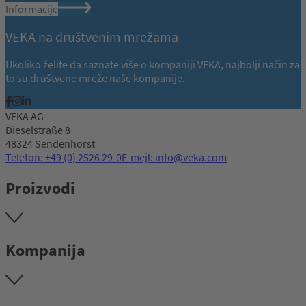
Informacije
VEKA na društvenim mrežama
Ukoliko želite da saznate više o kompaniji VEKA, najbolji način za
to su društvene mreže naše kompanije.
VEKA AG
Dieselstraße 8
48324 Sendenhorst
Telefon: +49 (0) 2526 29-0
E-mejl: info@veka.com
Proizvodi
Kompanija