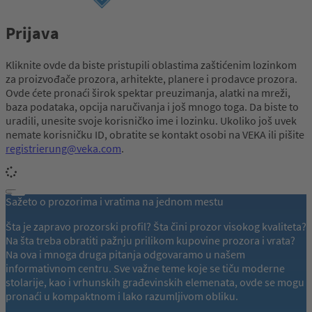
Prijava
Kliknite ovde da biste pristupili oblastima zaštićenim lozinkom
za proizvođače prozora, arhitekte, planere i prodavce prozora.
Ovde ćete pronaći širok spektar preuzimanja, alatki na mreži,
baza podataka, opcija naručivanja i još mnogo toga. Da biste to
uradili, unesite svoje korisničko ime i lozinku. Ukoliko još uvek
nemate korisničku ID, obratite se kontakt osobi na VEKA ili pišite
registrierung@veka.com
.
Sažeto o prozorima i vratima na jednom mestu
Šta je zapravo prozorski profil? Šta čini prozor visokog kvaliteta?
Na šta treba obratiti pažnju prilikom kupovine prozora i vrata?
Na ova i mnoga druga pitanja odgovaramo u našem
informativnom centru. Sve važne teme koje se tiču moderne
stolarije, kao i vrhunskih građevinskih elemenata, ovde se mogu
pronaći u kompaktnom i lako razumljivom obliku.