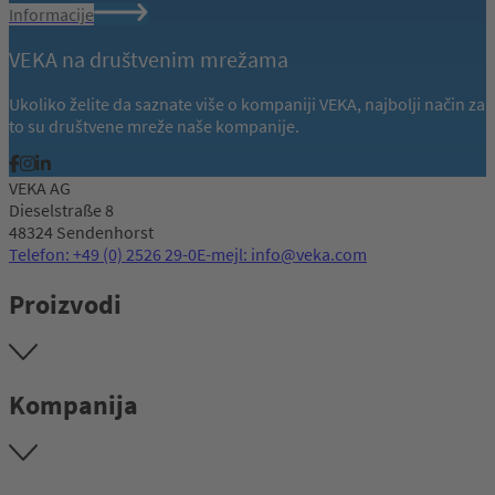
Informacije
VEKA na društvenim mrežama
Ukoliko želite da saznate više o kompaniji VEKA, najbolji način za
to su društvene mreže naše kompanije.
VEKA AG
Dieselstraße 8
48324 Sendenhorst
Telefon: +49 (0) 2526 29-0
E-mejl: info@veka.com
Proizvodi
Kompanija