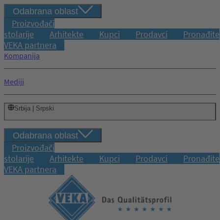
Odabrana oblast
Proizvođači
stolarije
Arhitekte
Kupci
Prodavci
Pronađite
VEKA partnera
Kompanija
Mediji
Srbija | Srpski
Odabrana oblast
Proizvođači
stolarije
Arhitekte
Kupci
Prodavci
Pronađite
VEKA partnera