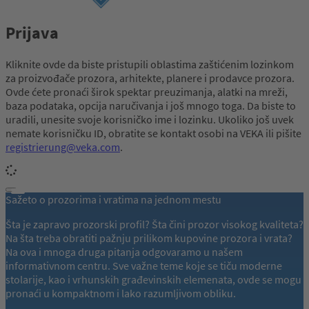
Prijava
Kliknite ovde da biste pristupili oblastima zaštićenim lozinkom
za proizvođače prozora, arhitekte, planere i prodavce prozora.
Ovde ćete pronaći širok spektar preuzimanja, alatki na mreži,
baza podataka, opcija naručivanja i još mnogo toga. Da biste to
uradili, unesite svoje korisničko ime i lozinku. Ukoliko još uvek
nemate korisničku ID, obratite se kontakt osobi na VEKA ili pišite
registrierung@veka.com
.
Sažeto o prozorima i vratima na jednom mestu
Šta je zapravo prozorski profil? Šta čini prozor visokog kvaliteta?
Na šta treba obratiti pažnju prilikom kupovine prozora i vrata?
Na ova i mnoga druga pitanja odgovaramo u našem
informativnom centru. Sve važne teme koje se tiču moderne
stolarije, kao i vrhunskih građevinskih elemenata, ovde se mogu
pronaći u kompaktnom i lako razumljivom obliku.