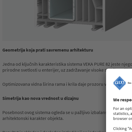
Geometrija
koja
prati
savremenu
arhitekturu
Jedna od ključnih karakteristika sistema VEKA PURE 82 jeste njeg
prirodne svetlosti u enterijer, uz zadržavanje visoke stabilnosti ko
Optimizovana vidna širina rama i krila daje prozoru vizuelnu „la
Simetrija
kao
nova
vrednost
u
dizajnu
Posebnost ovog sistema ogleda se u pažljivo izbalansiranim propor
arhitektonski karakter objekta.