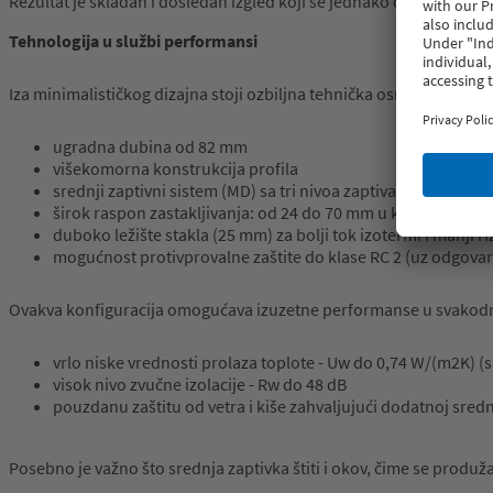
Rezultat je skladan i dosledan izgled koji se jednako dobro uklap
Tehnologija
u
službi
performansi
Iza minimalističkog dizajna stoji ozbiljna tehnička osnova. VEKA 
ugradna dubina od 82 mm
višekomorna konstrukcija profila
srednji zaptivni sistem (MD) sa tri nivoa zaptivanja
širok raspon zastakljivanja: od 24 do 70 mm u krilu i od 24
duboko ležište stakla (25 mm) za bolji tok izotermi i manji r
mogućnost protivprovalne zaštite do klase RC 2 (uz odgovar
Ovakva konfiguracija omogućava izuzetne performanse u svakodn
vrlo niske vrednosti prolaza toplote - Uw do 0,74 W/(m2K) (
visok nivo zvučne izolacije - Rw do 48 dB
pouzdanu zaštitu od vetra i kiše zahvaljujući dodatnoj sredn
Posebno je važno što srednja zaptivka štiti i okov, čime se prod