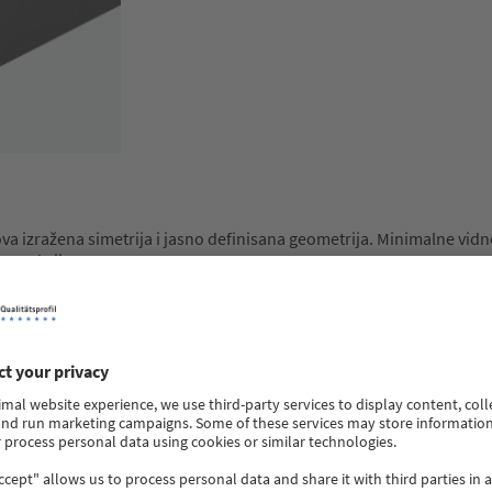
ova izražena simetrija i jasno definisana geometrija. Minimalne vi
nstrukcije.
koću“, što je posebno važno u modernim arhitektonskim rešenjima g
cijama – kako spolja, tako i iznutra. Dostupne varijante sa krilom