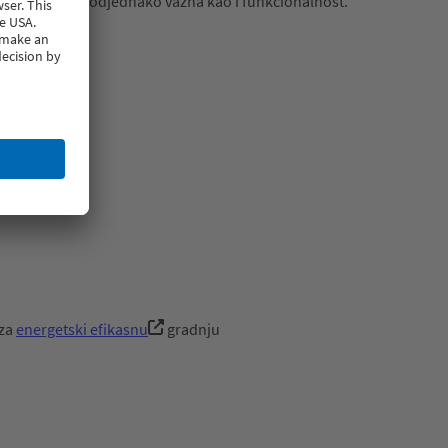
de je estetika podjednako važna kao i funkcionalnost.
dnih rešenja:
 za
energetski efikasnu
gradnju