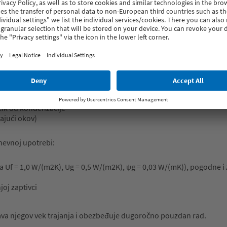
a u savremene projekte, ali i u zahtevnije arhitektonske koncepte g
PURE 82 razvijen je na pouzdanoj 82 mm platformi i donosi niz napre
 do 58 mm u ramu
izik od kondenzacije
ajući okov)
evnoj upotrebi:
sa Uf = 1,0 W/(m2K), Ug = 0,5 W/(m2K), ψg = 0,03 W/(mK)), pogodne i
joj zaptivci
užava njegov vek trajanja i obezbeđuje dugoročno pouzdan rad.