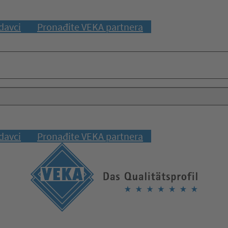
davci
Pronađite VEKA partnera
davci
Pronađite VEKA partnera