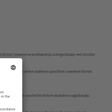
dne širine i smanjena preklapanja omogućavaju veći prodor
de dominiraju velike staklene površine i svedene forme.
 u ravni ili blago uvučenim krilom dodatno naglašavaju