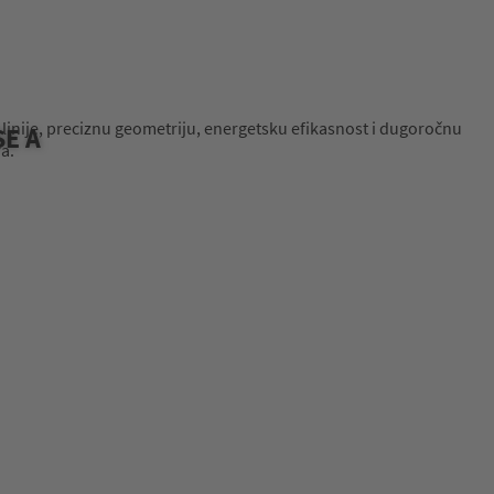
 linije, preciznu geometriju, energetsku efikasnost i dugoročnu
SE A
a.