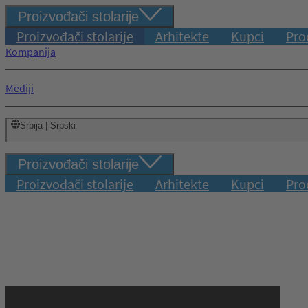
Proizvođači stolarije
Proizvođači stolarije
Arhitekte
Kupci
Pro
Kompanija
Mediji
Srbija | Srpski
Proizvođači stolarije
Proizvođači stolarije
Arhitekte
Kupci
Pro
Prijava