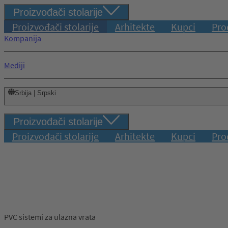
Proizvođači stolarije
Proizvođači stolarije
Arhitekte
Kupci
Pro
Kompanija
Mediji
Srbija | Srpski
Proizvođači stolarije
Proizvođači stolarije
Arhitekte
Kupci
Pro
PVC sistemi za ulazna vrata
Prijava