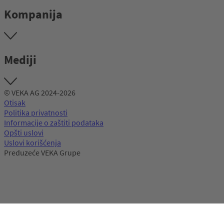
Kompanija
Mediji
© VEKA AG 2024-2026
Otisak
Politika privatnosti
Informacije o zaštiti podataka
Opšti uslovi
Uslovi korišćenja
Preduzeće VEKA Grupe