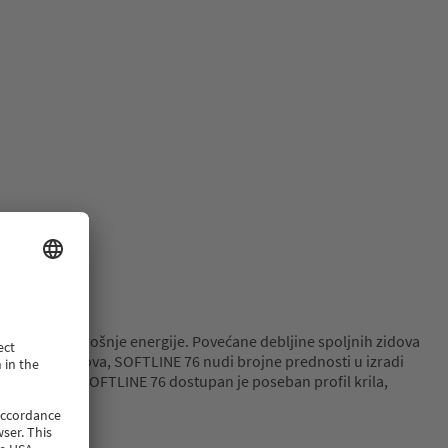
oškova potrošnje energije. Povećane debljine spoljnih zidova
sastavnih delova, SOFTLINE 76 nudi brojne prednosti u izradi
red toga, za SOFTLINE 76 dostupan je poseban profil krila,