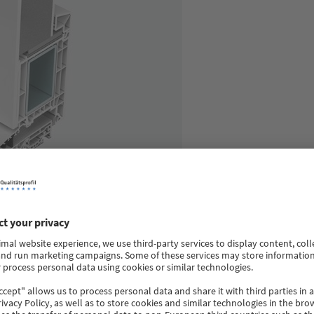
VC ulazna vrata pruža savršen balans između uštede energije i tr
garantuju savršen kvalitet i funkcionalnost. Zbog smanjenog broja 
 do 4 mm, kao i za varijantu dizajna sa aluminijumskim oblogama. Po
ma koje prekrivaju krilo.