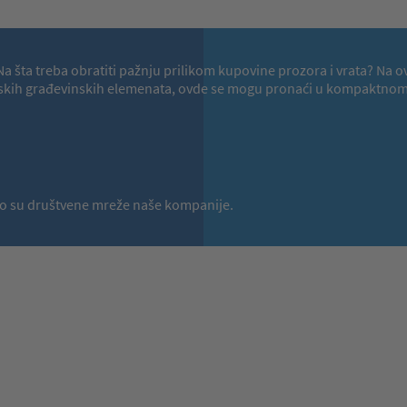
a? Na šta treba obratiti pažnju prilikom kupovine prozora i vrata?
hunskih građevinskih elemenata, ovde se mogu pronaći u kompaktnom 
a to su društvene mreže naše kompanije.