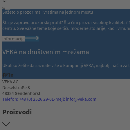
Sažeto o prozorima i vratima na jednom mestu
Šta je zapravo prozorski profil? Šta čini prozor visokog kvalitet
centru. Sve važne teme koje se tiču moderne stolarije, kao i vr
Informacije
VEKA na društvenim mrežama
Ukoliko želite da saznate više o kompaniji VEKA, najbolji način z
VEKA AG
Dieselstraße 8
48324 Sendenhorst
Telefon: +49 (0) 2526 29-0
E-mejl: info@veka.com
Proizvodi