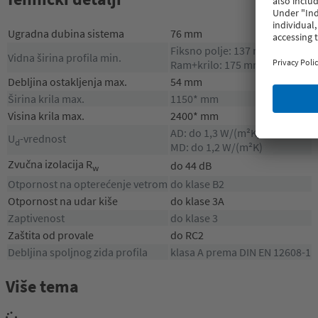
Ugradna dubina sistema
76 mm
Fiksno polje: 137 mm
Vidna širina profila min.
Ram+krilo: 175 mm
Debljina ostakljenja max.
54 mm
Širina krila max.
1150* mm
Visina krila max.
2400* mm
AD: do 1,3 W/(m²K)
U
-vrednost
d
MD: do 1,2 W/(m²K)
Zvučna izolacija R
do 44 dB
w
Otpornost na opterećenje vetrom
do klase B2
Otpornost na udar kiše
do klase 3A
Zaptivenost
do klase 3
Zaštita od provale
do RC2
Debljina spoljnog zida profila
klasa A prema DIN EN 12608-1
Više tema