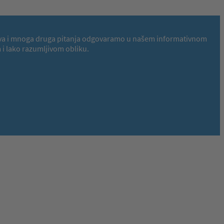
 Na ova i mnoga druga pitanja odgovaramo u našem informativnom
i lako razumljivom obliku.