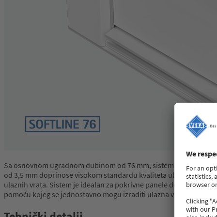
Sa osnovnom ugradnom dubinom od 76 mm, sistem SOFTLINE 76 za P
od 3,5 mm doprinose visokom standardu kvaliteta ulaznih vrata i 
ulaznih vrata. Sistem je idealan za pokrivne panele debljine od 3
pomoću kojeg se jednostavno mogu izraditi ulazna vrata sa ispuna
Tehnički detalji