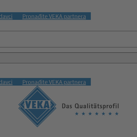
davci
Pronađite VEKA partnera
davci
Pronađite VEKA partnera