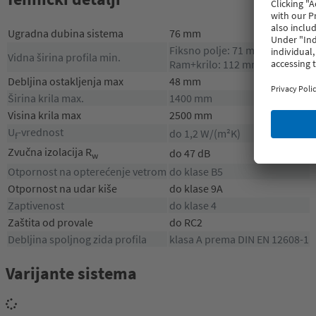
Ugradna dubina sistema
76 mm
Fiksno polje: 71 mm
Vidna širina profila min.
Ram+krilo: 112 mm
Debljina ostakljenja max
48 mm
Širina krila max.
1400 mm
Visina krila max
2500 mm
U
-vrednost
do 1,2 W/(m²K)
f
Zvučna izolacija R
do 47 dB
w
Otpornost na opterećenje vetrom
do klase B5
Otpornost na udar kiše
do klase 9A
Zaptivenost
do klase 4
Zaštita od provale
do RC2
Debljina spoljnog zida profila
klasa A prema DIN EN 12608-1
Varijante sistema