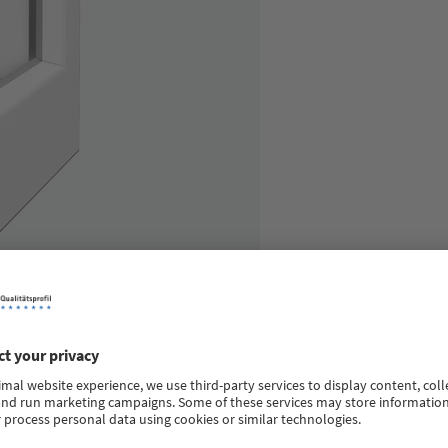
di savršen balans između uštede energije i troškova potrošnje e
e izolacije, sistem SOFTLINE 76 AD se lako može dodatno unaprediti
problem sa tankom i istovremeno ekonomičnom konstrukcijom profila 