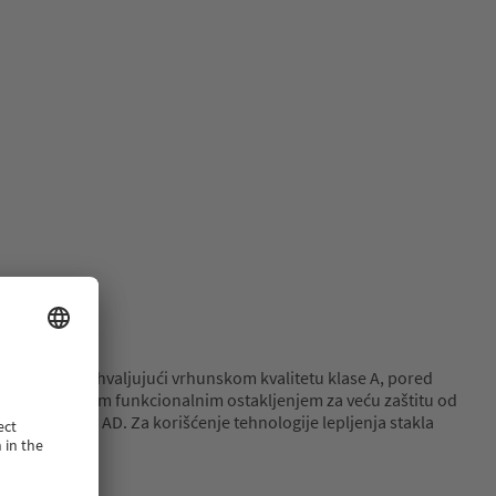
nergije. Zahvaljujući vrhunskom kvalitetu klase A, pored
 sa specijalnim funkcionalnim ostakljenjem za veću zaštitu od
SOFTLINE 76 AD. Za korišćenje tehnologije lepljenja stakla