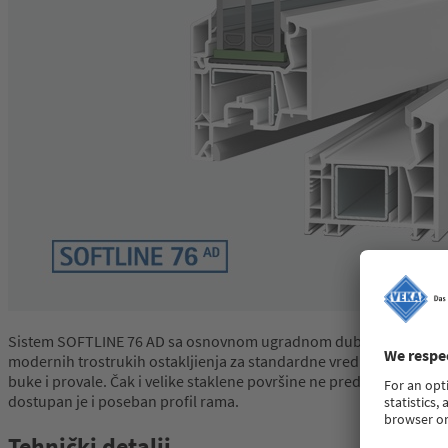
Sistem SOFTLINE 76 AD sa osnovnom ugradnom dubinom od 76 mm nu
modernih trostrukih ostakljienja za standardne vrednosti toplotn
buke i provale. Čak i velike staklene površine ne predstavljaju 
dostupan je i poseban profil rama.
Tehnički detalji