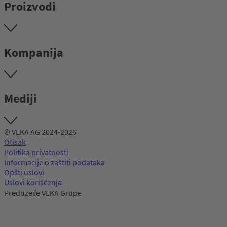
Proizvodi
Kompanija
Mediji
© VEKA AG 2024-2026
Otisak
Politika privatnosti
Informacije o zaštiti podataka
Opšti uslovi
Uslovi korišćenja
Preduzeće VEKA Grupe