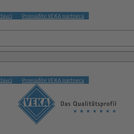
davci
Pronađite VEKA partnera
davci
Pronađite VEKA partnera