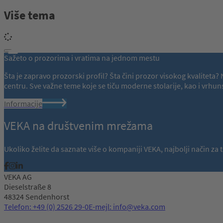
Više tema
Sažeto o prozorima i vratima na jednom mestu
Šta je zapravo prozorski profil? Šta čini prozor visokog kvalitet
centru. Sve važne teme koje se tiču moderne stolarije, kao i vr
Informacije
VEKA na društvenim mrežama
Ukoliko želite da saznate više o kompaniji VEKA, najbolji način z
VEKA AG
Dieselstraße 8
48324 Sendenhorst
Telefon: +49 (0) 2526 29-0
E-mejl: info@veka.com