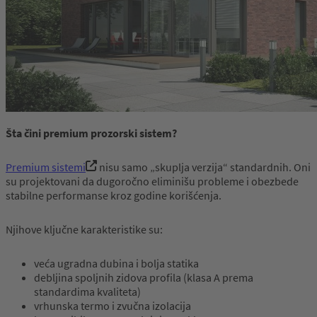
Šta
čini
premium
prozorski
sistem
?
Premium sistemi
nisu samo „skuplja verzija“ standardnih. Oni
su projektovani da dugoročno eliminišu probleme i obezbede
stabilne performanse kroz godine korišćenja.
Njihove ključne karakteristike su:
veća ugradna dubina i bolja statika
debljina spoljnih zidova profila (klasa A prema
standardima kvaliteta)
vrhunska termo i zvučna izolacija