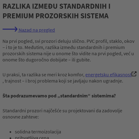
RAZLIKA IZMEĐU STANDARDNIH I
PREMIUM PROZORSKIH SISTEMA
Nazad na pregled
Na prvi pogled, svi prozori deluju slično. PVC profil, staklo, okov
– i to je to. Međutim, razlika između standardnih i premium
prozorskih sistema nije u onome što vidite na prvi pogled, već u
onome što dugoročno dobijate – ili gubite.
U praksi, ta razlika se meri kroz komfor,
energetsku efikasnost
, trajnost – i broj problema koji se javljaju nakon ugradnje.
Šta
podrazumevamo
pod „
standardnim
“
sistemima
?
Standardni prozori najčešće su projektovani da zadovolje
osnovne zahteve:
solidna termoizolacija
prihvatljiva cena