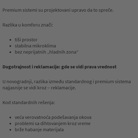
Premium sistemi su projektovani upravo da to spreče.
Razlika u komforu znači:
tiši prostor
stabilna mikroklima
bez neprijatnih „hladnih zona“
Dugotrajnost
i
reklamacije
:
gde
se
vidi
prava
vrednost
U novogradnji, razlika između standardnog i premium sistema
najjasnije se vidi kroz – reklamacije.
Kod standardnih rešenja:
veća verovatnoća podešavanja okova
problemi sa dihtovanjem kroz vreme
brže habanje materijala