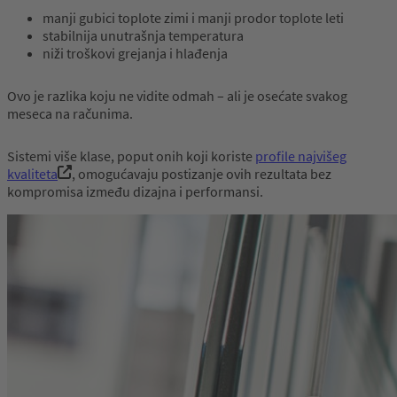
manji gubici toplote zimi i manji prodor toplote leti
stabilnija unutrašnja temperatura
niži troškovi grejanja i hlađenja
Ovo je razlika koju ne vidite odmah – ali je osećate svakog
meseca na računima.
Sistemi više klase, poput onih koji koriste
profile najvišeg
kvaliteta
, omogućavaju postizanje ovih rezultata bez
kompromisa između dizajna i performansi.