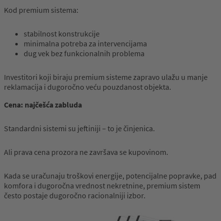
Kod premium sistema:
stabilnost konstrukcije
minimalna potreba za intervencijama
dug vek bez funkcionalnih problema
Investitori koji biraju premium sisteme zapravo ulažu u manje
reklamacija i dugoročno veću pouzdanost objekta.
Cena:
najčešća
zabluda
Standardni sistemi su jeftiniji – to je činjenica.
Ali prava cena prozora ne završava se kupovinom.
Kada se uračunaju troškovi energije, potencijalne popravke, pad
komfora i dugoročna vrednost nekretnine, premium sistem
često postaje dugoročno racionalniji izbor.