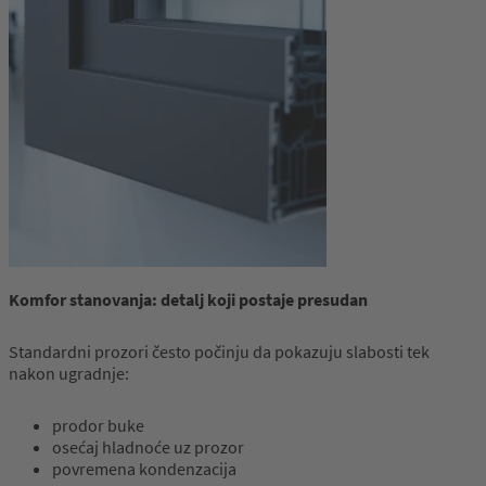
Komfor
stanovanja
:
detalj
koji
postaje
presudan
Standardni prozori često počinju da pokazuju slabosti tek
nakon ugradnje:
prodor buke
osećaj hladnoće uz prozor
povremena kondenzacija