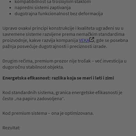
kompatibilnost sa troslojnim staklom
napredni sistemi zaptivanja
dugotrajna funkcionalnost bez deformacija
Upravo ovakvi principi konstrukcije i kvaliteta ugrađeni su u
savremene sisteme razvijene prema nemačkim standardima
proizvodnje, kakve razvija kompanija
VEKA
, gde se posebna
pažnja posvećuje dugotrajnosti i preciznosti izrade.
Drugim rečima, premium prozor nije trošak – već investicija u
dugoročnu stabilnost objekta.
Energetska
efikasnost
:
razlika
koja
se meri
i
leti
i
zim
i
Kod standardnih sistema, granica energetske efikasnosti je
često „na papiru zadovoljena“.
Kod premium sistema – ona je optimizovana.
Rezultat: