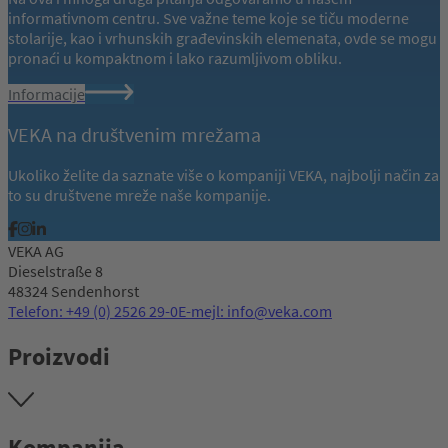
informativnom centru. Sve važne teme koje se tiču moderne
stolarije, kao i vrhunskih građevinskih elemenata, ovde se mogu
pronaći u kompaktnom i lako razumljivom obliku.
Informacije
VEKA na društvenim mrežama
Ukoliko želite da saznate više o kompaniji VEKA, najbolji način za
to su društvene mreže naše kompanije.
VEKA AG
Dieselstraße 8
48324 Sendenhorst
Telefon: +49 (0) 2526 29-0
E-mejl: info@veka.com
Proizvodi
Kompanija