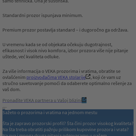
samo tehnička. Ona je suštinska.
Standardni prozor ispunjava minimum.
Premium prozor postavlja standard – i dugoročno ga održava.
U vremenu kada se od objekata očekuju dugotrajnost,
efikasnost i visok nivo komfora, izbor prozora više nije pitanje
uštede, već kvaliteta odluke.
Za više informacija o VEKA prozorima i vratima, obratite se
ovlašćenim
proizvođačima VEKA stolarije
, koji će vam uz
stručno savetovanje pomoći da odaberete optimalno rešenje za
vaš dom.
Pronađite VEKA partnera u Vašoj blizini
Sažeto o prozorima i vratima na jednom mestu
Šta je zapravo prozorski profil? Šta čini prozor visokog kvaliteta?
Na šta treba obratiti pažnju prilikom kupovine prozora i vrata?
Na ova i mnoga druga pitanja odgovaramo u našem