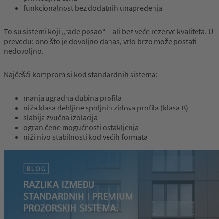
funkcionalnost bez dodatnih unapređenja
To su sistemi koji „rade posao“ – ali bez veće rezerve kvaliteta. U
prevodu: ono što je dovoljno danas, vrlo brzo može postati
nedovoljno.
Najčešći kompromisi kod standardnih sistema:
manja ugradna dubina profila
niža klasa debljine spoljnih zidova profila (klasa B)
slabija zvučna izolacija
ograničene mogućnosti ostakljenja
niži nivo stabilnosti kod većih formata