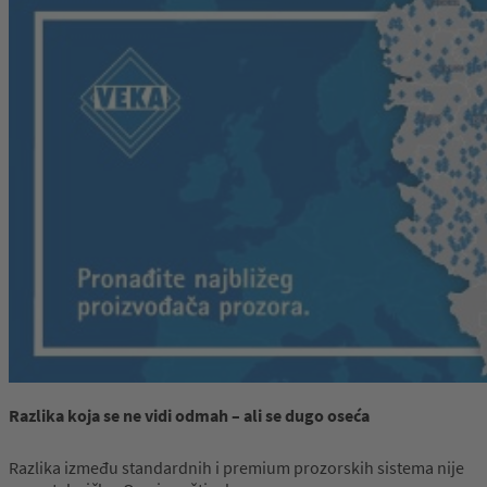
R
azlika
koja
se ne
vidi
odmah
–
ali
se
dugo
oseća
Razlika između standardnih i premium prozorskih sistema nije