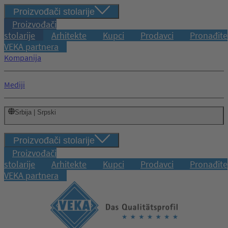
Proizvođači stolarije
Proizvođači
stolarije
Arhitekte
Kupci
Prodavci
Pronađite
VEKA partnera
Kompanija
Mediji
Srbija | Srpski
Proizvođači stolarije
Proizvođači
stolarije
Arhitekte
Kupci
Prodavci
Pronađite
VEKA partnera