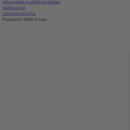
Informacije o zaštiti podataka
Opšti uslovi
Uslovi korišćenja
Preduzeće VEKA Grupe