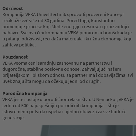
Održivost
Kompanija VEKA Umvelttechnik sprovodi provereni koncept
reciklaže već više od 30 godina. Pored toga, konstantno
primenjuje procese koji štede energiju i resurse u proizvodnji i
nabavci. Sve ovo čini kompaniju VEKA pionirom u branši kada je
u pitanju održivost, reciklaža materijala i kružna ekonomija koju
zahteva politika.
Pouzdanost
VEKA veoma ceni saradnju zasnovanu na partnerstvu i
dugoročne, stabilne poslovne odnose. Zahvaljujući našem
prijateljskom i bliskom odnosu sa partnerima i dobavljačima, svi
uvek znaju šta mogu da očekuju jedni od drugih.
Porodična kompanija
VEKA jeste i ostaje u porodičnom vlasništvu. U Nemačkoj, VEKA je
jedna od 500 najuspešnijih porodičnih kompanija – što je
istovremeno potvrda uspeha i ujedno obaveza za sve buduće
generacije.