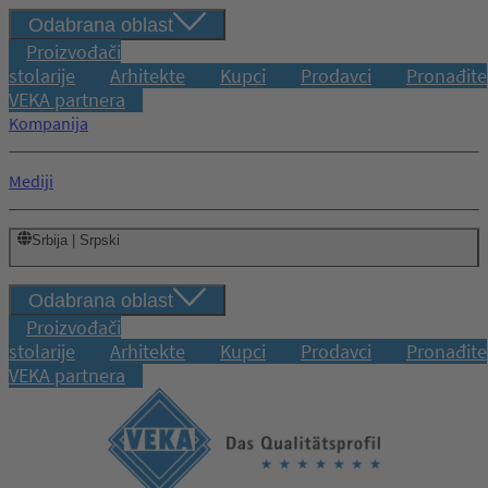
Odabrana oblast
Proizvođači
stolarije
Arhitekte
Kupci
Prodavci
Pronađite
VEKA partnera
Kompanija
Mediji
Srbija | Srpski
Odabrana oblast
Proizvođači
stolarije
Arhitekte
Kupci
Prodavci
Pronađite
VEKA partnera