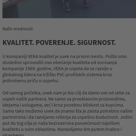
Naše vrednosti
KVALITET. POVERENJE. SIGURNOST.
U kompaniji VEKA kvalitet je uvek na prvom mestu. Pošto smo
dosledno sprovodili ovo obećanje kvaliteta od osnivanja
kompanije 1969. godine, VEKA je uspela da se razvije u
globalnog lidera na tržištu PVC profilskih sistema kroz
jedinstvenu priču o uspehu.
Od samog početka, uvek nam je bio cilj da damo sve od sebe za
uspeh naših partnera. Ne samo sa prvoklasnim proizvodima,
idejama i uslugama, već i kroz posebnu bliskost sa kupcima.
Samo tako možemo uvek da znamo šta je zaista potrebno našim
partnerima i da razvijamo rešenja za uspešnu budućnost. Jedini
put do tog cilja je naša bezrezervna posvećenost najvišem
kvalitetu u svim oblastima. Nastavljamo tim putem hrabro i
strastveno.