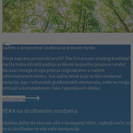
Sažeto o prozorima i vratima na jednom mestu
Šta je zapravo prozorski profil? Šta čini prozor visokog kvaliteta?
Na šta treba obratiti pažnju prilikom kupovine prozora i vrata?
Na ova i mnoga druga pitanja odgovaramo u našem
informativnom centru. Sve važne teme koje se tiču moderne
stolarije, kao i vrhunskih građevinskih elemenata, ovde se mogu
pronaći u kompaktnom i lako razumljivom obliku.
Informacije
VEKA na društvenim mrežama
Ukoliko želite da saznate više o kompaniji VEKA, najbolji način za
to su društvene mreže naše kompanije.