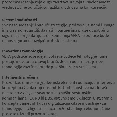
prozorska rešenja koja dugo zadržavaju svoju funkcionalnost i
vrednost, čine odlučujuću razliku u odnosu na konkurenciju.
Sistemi budućnosti
Sve naše sadašnje i buduće strategije, proizvodi, sistemi i usluge
imaju samo jedan cilj: da našim partnerima pruže dugotrajnu
sigurnost i orijentaciju, a da kompanija VEKA i u buduće bude
njihov siguran dobavljač profilskih sistema.
Inovativna tehnologija
VEKA podstiče nove ideje i pokreće vodeće tehnologije i time
postaje inovator u čitavoj branši. Jedan od primera je nova
tehnologija završne obrade površina - VEKA SPECTRAL.
Inteligentna rešenja
Prozor kao umreženi građevinski element i odlučujući interfejs u
konceptima života orijentisanih ka budućnosti: za nas to više
nije samo vizija, već stvarnost. Sa našim sestrinskim
kompanijama TEXINO ili DBS, aktivno smo uključeni u stvaranje
koncepta pametnih kuća i digitalizaciju čitave industrije - za
tehnologiju inteligentnih kuća i brže, stabilnije i ekonomičnije
procese u izradi prozora i vrata.