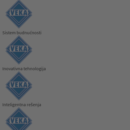
Sistem budnućnosti
Inovativna tehnologija
Inteligentna rešenja