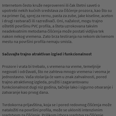
Internetom često kruže neprovereni ili čak štetni saveti o
upotrebi nekih kućnih sredstava za čišćenje prozora, kao što su
na primer čaj, sprej za rernu, pasta za zube, jake kiseline, aceton
i drugi rastvarači ili razređivači. Oni, nažalost, mogu trajno
oštetiti površinu PVC profila, a šteta uzrokovana takvim
neadekvatnim metodama čišćenja može postati vidljiva tek
nakon nekog vremena. Zato brza testiranja na nekom skrivenom
mestu na površini profila nemaju smisla.
Sačuvajte trajno atraktivan izgled i funkcionalnost
Prozore i vrata bi trebalo, s vremena na vreme, temeljnije
negovati i održavati, što ne zahteva mnogo vremena i veoma je
jednostavno. Vaša stolarija će vam u znak zahvalnosti, pored
trajno atraktivnog izgleda, pružiti i zagarantovanu
funkcionalnost dugi niz godina, tačnije lako i sigurno otvaranje i
zatvaranje kao prvog dana.
Tvrdokorna prljavština, koja se i pored redovnog čišćenja može
nataložiti na površini profila, može se ukloniti intenzivnim
sredstvom za čišćenje. Prilikom izbora sredstva za čišćenje,