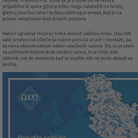
okoline. Prednost PVC stolarije je u tome što se čestice
prljavštine ili spore gljivica teško mogu nataložiti na tvrdoj,
glatkoj površini rama i to bez zaštitnog premaza, koji je na
primer neophodan kod drvenih prozora.
Nakon ugradnje stolarije treba ukloniti zaštitnu foliju. Ona štiti
vaše prozore od oštećenja tokom perioda izrade i montaže, pa
se mora ukloniti odmah nakon završenih radova. Što su prozori
sa zaštitnom folijom duže izloženi suncu, to je foliju teže
ukloniti, sve do momenta kad se uopšte više ne može skinuti sa
profila.