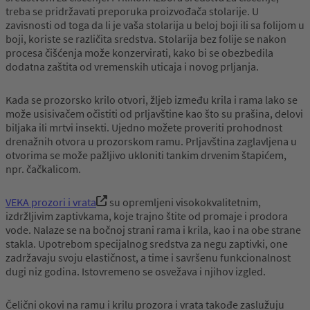
treba se pridržavati preporuka proizvođača stolarije. U
zavisnosti od toga da li je vaša stolarija u beloj boji ili sa folijom u
boji, koriste se različita sredstva. Stolarija bez folije se nakon
procesa čišćenja može konzervirati, kako bi se obezbedila
dodatna zaštita od vremenskih uticaja i novog prljanja.
Kada se prozorsko krilo otvori, žljeb između krila i rama lako se
može usisivačem očistiti od prljavštine kao što su prašina, delovi
biljaka ili mrtvi insekti. Ujedno možete proveriti prohodnost
drenažnih otvora u prozorskom ramu. Prljavština zaglavljena u
otvorima se može pažljivo ukloniti tankim drvenim štapićem,
npr. čačkalicom.
VEKA prozori i vrata
su opremljeni visokokvalitetnim,
izdržljivim zaptivkama, koje trajno štite od promaje i prodora
vode. Nalaze se na bočnoj strani rama i krila, kao i na obe strane
stakla. Upotrebom specijalnog sredstva za negu zaptivki, one
zadržavaju svoju elastičnost, a time i savršenu funkcionalnost
dugi niz godina. Istovremeno se osvežava i njihov izgled.
Čelični okovi na ramu i krilu prozora i vrata takođe zaslužuju