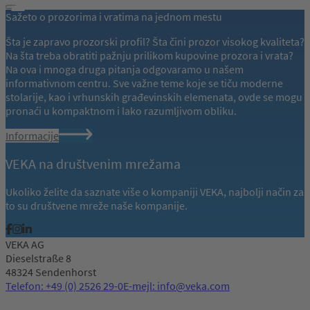
Sažeto o prozorima i vratima na jednom mestu
Šta je zapravo prozorski profil? Šta čini prozor visokog kvaliteta?
Na šta treba obratiti pažnju prilikom kupovine prozora i vrata?
Na ova i mnoga druga pitanja odgovaramo u našem
informativnom centru. Sve važne teme koje se tiču moderne
stolarije, kao i vrhunskih građevinskih elemenata, ovde se mogu
pronaći u kompaktnom i lako razumljivom obliku.
Informacije
VEKA na društvenim mrežama
Ukoliko želite da saznate više o kompaniji VEKA, najbolji način za
to su društvene mreže naše kompanije.
VEKA AG
Dieselstraße 8
48324 Sendenhorst
Telefon: +49 (0) 2526 29-0
E-mejl: info@veka.com