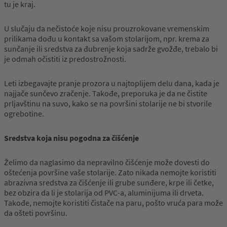
tu je kraj.
U slučaju da nečistoće koje nisu prouzrokovane vremenskim
prilikama dođu u kontakt sa vašom stolarijom, npr. krema za
sunčanje ili sredstva za đubrenje koja sadrže gvožđe, trebalo bi
je odmah očistiti iz predostrožnosti.
Leti izbegavajte pranje prozora u najtoplijem delu dana, kada je
najjače sunčevo zračenje. Takođe, preporuka je da ne čistite
prljavštinu na suvo, kako se na površini stolarije ne bi stvorile
ogrebotine.
Sredstva koja nisu pogodna za čišćenje
Želimo da naglasimo da nepravilno čišćenje može dovesti do
oštećenja površine vaše stolarije. Zato nikada nemojte koristiti
abrazivna sredstva za čišćenje ili grube sunđere, krpe ili četke,
bez obzira da li je stolarija od PVC-a, aluminijuma ili drveta.
Takođe, nemojte koristiti čistače na paru, pošto vruća para može
da ošteti površinu.