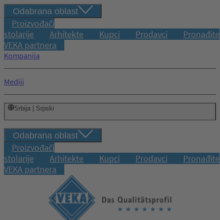
Odabrana oblast
Proizvođači
stolarije
Arhitekte
Kupci
Prodavci
Pronađite
VEKA partnera
Kompanija
Mediji
Srbija | Srpski
Odabrana oblast
Proizvođači
stolarije
Arhitekte
Kupci
Prodavci
Pronađite
VEKA partnera