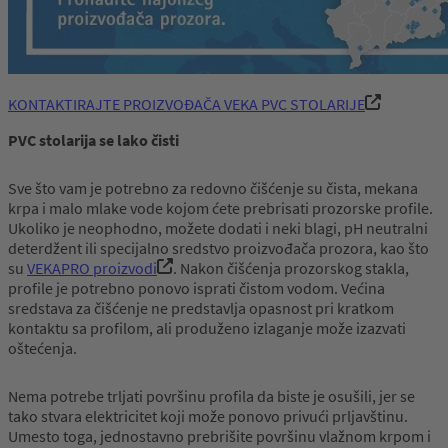
KONTAKTIRAJTE PROIZVOĐAČA VEKA PVC STOLARIJE
PVC stolarija se lako čisti
Sve što vam je potrebno za redovno čišćenje su čista, mekana
krpa i malo mlake vode kojom ćete prebrisati prozorske profile.
Ukoliko je neophodno, možete dodati i neki blagi, pH neutralni
deterdžent ili specijalno sredstvo proizvođača prozora, kao što
su
VEKAPRO proizvodi
. Nakon čišćenja prozorskog stakla,
profile je potrebno ponovo isprati čistom vodom. Većina
sredstava za čišćenje ne predstavlja opasnost pri kratkom
kontaktu sa profilom, ali produženo izlaganje može izazvati
oštećenja.
Nema potrebe trljati površinu profila da biste je osušili, jer se
tako stvara elektricitet koji može ponovo privući prljavštinu.
Umesto toga, jednostavno prebrišite površinu vlažnom krpom i