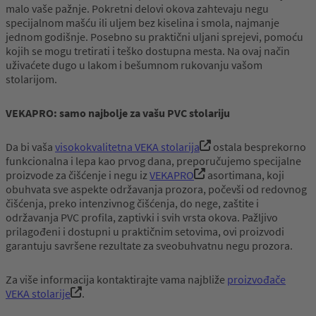
malo vaše pažnje. Pokretni delovi okova zahtevaju negu
specijalnom mašću ili uljem bez kiselina i smola, najmanje
jednom godišnje. Posebno su praktični uljani sprejevi, pomoću
kojih se mogu tretirati i teško dostupna mesta. Na ovaj način
uživaćete dugo u lakom i bešumnom rukovanju vašom
stolarijom.
VEKAPRO: samo najbolje za vašu PVC stolariju
Da bi vaša
visokokvalitetna VEKA stolarija
ostala besprekorno
funkcionalna i lepa kao prvog dana, preporučujemo specijalne
proizvode za čišćenje i negu iz
VEKAPRO
asortimana, koji
obuhvata sve aspekte održavanja prozora, počevši od redovnog
čišćenja, preko intenzivnog čišćenja, do nege, zaštite i
održavanja PVC profila, zaptivki i svih vrsta okova. Pažljivo
prilagođeni i dostupni u praktičnim setovima, ovi proizvodi
garantuju savršene rezultate za sveobuhvatnu negu prozora.
Za više informacija kontaktirajte vama najbliže
proizvođače
VEKA stolarije
.