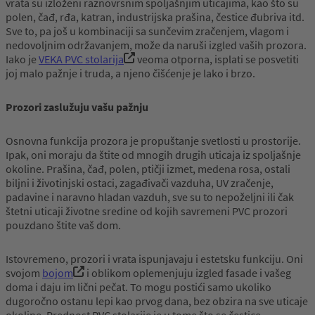
vrata su izloženi raznovrsnim spoljašnjim uticajima, kao što su
polen, čađ, rđa, katran, industrijska prašina, čestice đubriva itd.
Sve to, pa još u kombinaciji sa sunčevim zračenjem, vlagom i
nedovoljnim održavanjem, može da naruši izgled vaših prozora.
Iako je
VEKA PVC stolarija
veoma otporna, isplati se posvetiti
joj malo pažnje i truda, a njeno čišćenje je lako i brzo.
Prozori zaslužuju vašu pažnju
Osnovna funkcija prozora je propuštanje svetlosti u prostorije.
Ipak, oni moraju da štite od mnogih drugih uticaja iz spoljašnje
okoline. Prašina, čađ, polen, ptičji izmet, medena rosa, ostali
biljni i životinjski ostaci, zagađivači vazduha, UV zračenje,
padavine i naravno hladan vazduh, sve su to nepoželjni ili čak
štetni uticaji životne sredine od kojih savremeni PVC prozori
pouzdano štite vaš dom.
Istovremeno, prozori i vrata ispunjavaju i estetsku funkciju. Oni
svojom
bojom
i oblikom oplemenjuju izgled fasade i vašeg
doma i daju im lični pečat. To mogu postići samo ukoliko
dugoročno ostanu lepi kao prvog dana, bez obzira na sve uticaje