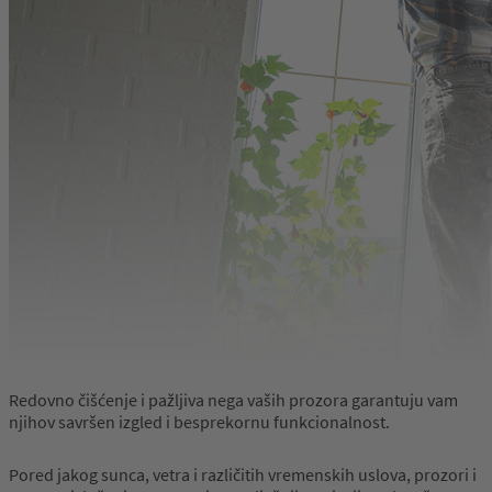
Redovno čišćenje i pažljiva nega vaših prozora garantuju vam
njihov savršen izgled i besprekornu funkcionalnost.
Pored jakog sunca, vetra i različitih vremenskih uslova, prozori i